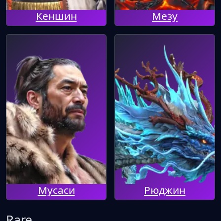
Кеншин
Мезу
Мусаси
Рюджин
Rare