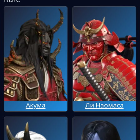
Акума
Ли Наомаса