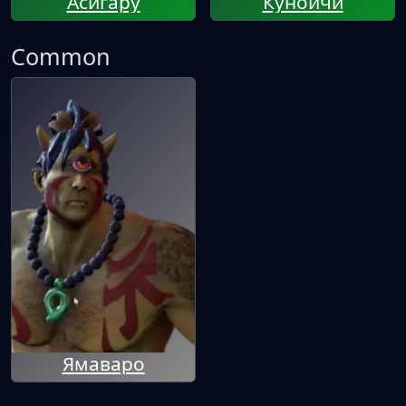
Асигару
Куноичи
Common
Ямаваро