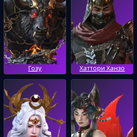
Гозу
Хаттори Ханзо