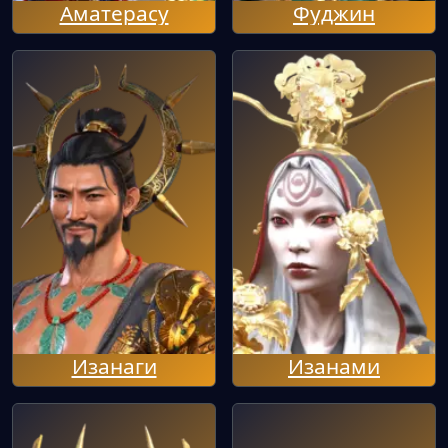
Аматерасу
Фуджин
Изанаги
Изанами