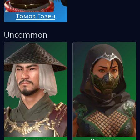
Томоэ Гозен
Uncommon