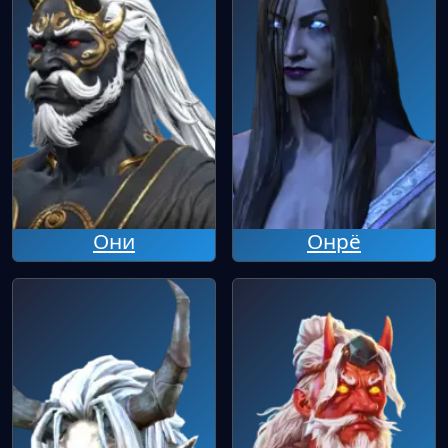
Они
Онрё