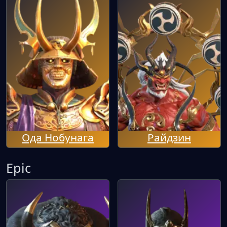
Ода Нобунага
Райдзин
Epic