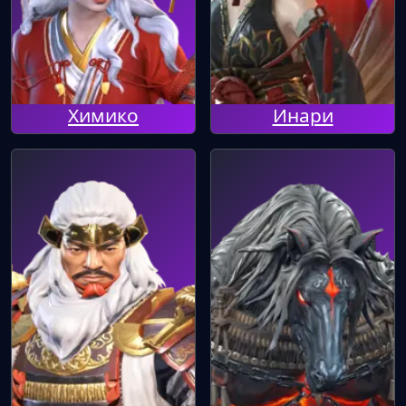
Химико
Инари