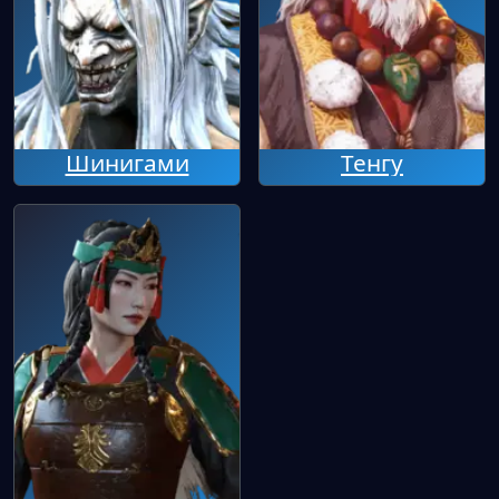
Шинигами
Тенгу