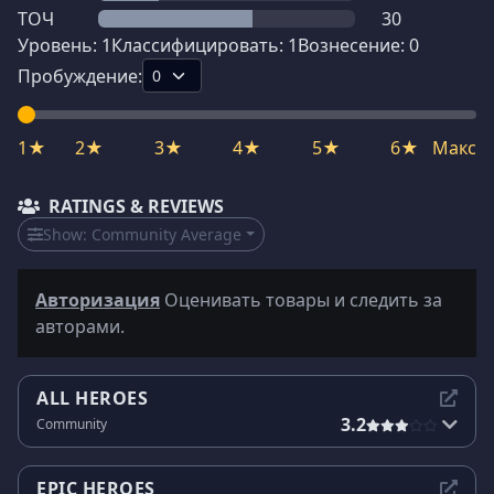
ТОЧ
30
Уровень:
1
Классифицировать:
1
Вознесение:
0
Пробуждение:
1★
2★
3★
4★
5★
6★
Макс
RATINGS & REVIEWS
Show:
Community Average
Авторизация
Оценивать товары и следить за
авторами.
ALL HEROES
3.2
Community
EPIC HEROES