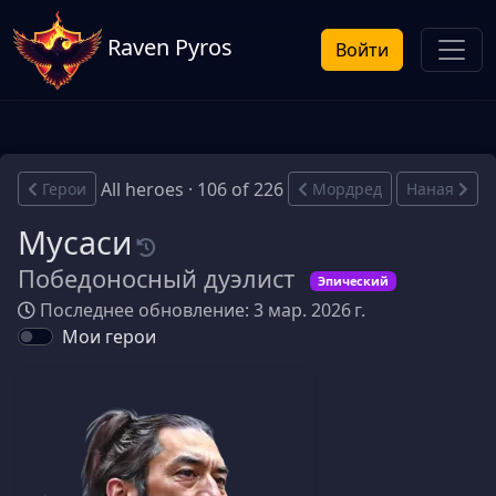
Raven Pyros
Войти
All heroes · 106 of 226
Герои
Мордред
Наная
Мусаси
Победоносный дуэлист
Эпический
Последнее обновление: 3 мар. 2026 г.
Мои герои