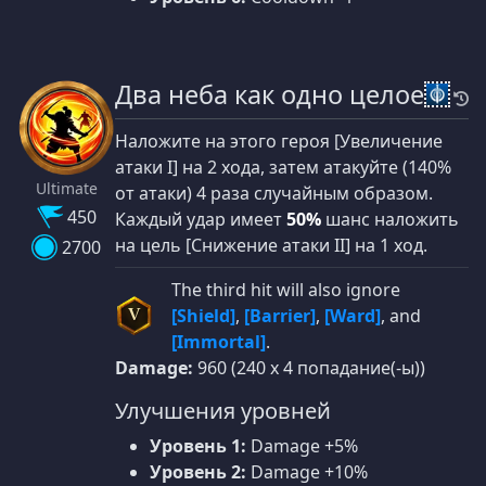
Два неба как одно целое
Наложите на этого героя [Увеличение
атаки I] на 2 хода, затем атакуйте (140%
Ultimate
от атаки) 4 раза случайным образом.
450
Каждый удар имеет
50%
шанс наложить
на цель [Снижение атаки II] на 1 ход.
2700
The third hit will also ignore
[Shield]
,
[Barrier]
,
[Ward]
, and
V
[Immortal]
.
Damage:
960 (240 x 4 попадание(-ы))
Улучшения уровней
Уровень 1:
Damage +5%
Уровень 2:
Damage +10%