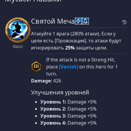
Святой Меча
Атакуйте 1 врага (280% атаки). Если у
цели есть [Провокация], то атаки будут
Basic
игнорировать
25%
защиты цели.
If the attack is not a Strong Hit,
place
[Vanish]
on this hero for 1
III
turn.
Damage:
426
Улучшения уровней
Уровень 1:
Damage +5%
Уровень 2:
Damage +5%
Уровень 3:
Damage +5%
Уровень 4:
Damage +5%