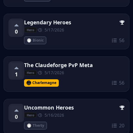
Legendary Heroes
•
5/17/2026
0
Hero
56
Bionic
The Claudeforge PvP Meta
•
5/17/2026
1
Hero
56
Charlemagne
Uncommon Heroes
•
5/16/2026
0
Hero
20
Therty