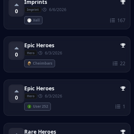
Imprints
•
6/6/2026
0
Imprint
167
Xell
Epic Heroes
•
6/3/2026
0
Hero
22
Cheimbars
Epic Heroes
•
6/3/2026
0
Hero
1
User 252
Rare Heroes