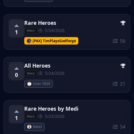
Rare Heroes
•
5/24/2026
1
Hero
56
[PAX] TimPlaysGodforge
All Heroes
•
5/24/2026
0
Hero
21
User 1829
Rare Heroes by Medi
•
5/23/2026
1
Hero
54
Medi