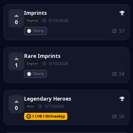
Imprints
•
5/15/2026
0
Imprint
57
Therty
Rare Imprints
•
5/15/2026
1
Imprint
54
Therty
Legendary Heroes
•
5/15/2026
0
Hero
56
I CHB I MrSneakyy