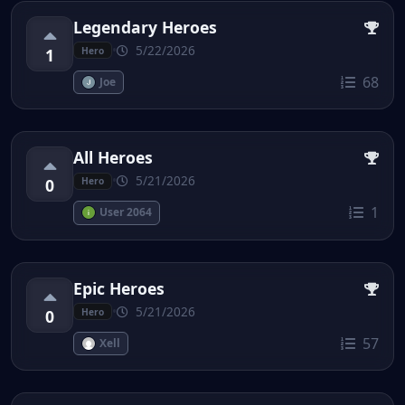
Legendary Heroes
•
5/22/2026
1
Hero
68
Joe
All Heroes
•
5/21/2026
0
Hero
1
User 2064
Epic Heroes
•
5/21/2026
0
Hero
57
Xell