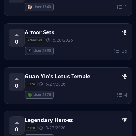
1
User 1840
Armor Sets
•
5/28/2026
0
ArmorSet
25
User 2390
Guan Yin's Lotus Temple
•
5/27/2026
0
Hero
4
User 2376
Legendary Heroes
•
5/27/2026
0
Hero