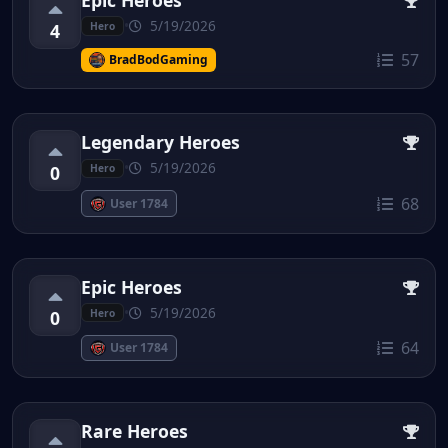
Epic Heroes
•
5/19/2026
4
Hero
57
BradBodGaming
Legendary Heroes
•
5/19/2026
0
Hero
68
User 1784
Epic Heroes
•
5/19/2026
0
Hero
64
User 1784
Rare Heroes