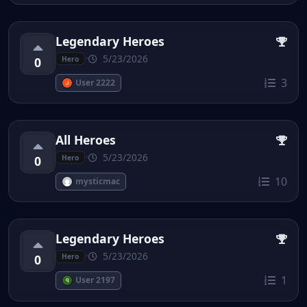
Legendary Heroes
•
5/23/2026
0
Hero
3
User 2222
All Heroes
•
5/23/2026
0
Hero
10
mysticmac
Legendary Heroes
•
5/23/2026
0
Hero
1
User 2197