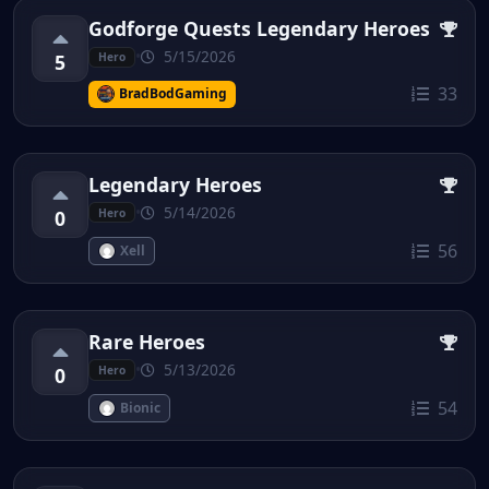
Godforge Quests Legendary Heroes
•
5/15/2026
5
Hero
33
BradBodGaming
Legendary Heroes
•
5/14/2026
0
Hero
56
Xell
Rare Heroes
•
5/13/2026
0
Hero
54
Bionic