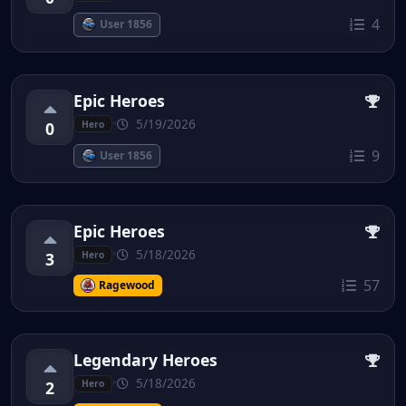
4
User 1856
Epic Heroes
•
5/19/2026
0
Hero
9
User 1856
Epic Heroes
•
5/18/2026
3
Hero
57
Ragewood
Legendary Heroes
•
5/18/2026
2
Hero