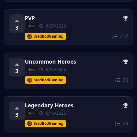
PVP
•
6/27/2026
3
Hero
217
BradBodGaming
Uncommon Heroes
•
6/27/2026
3
Hero
20
BradBodGaming
Legendary Heroes
•
6/19/2026
3
Hero
29
BradBodGaming