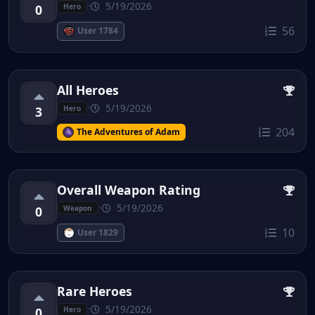
•
5/19/2026
0
Hero
56
User 1784
All Heroes
•
5/19/2026
3
Hero
204
The Adventures of Adam
Overall Weapon Rating
•
5/19/2026
0
Weapon
10
User 1829
Rare Heroes
•
5/19/2026
0
Hero