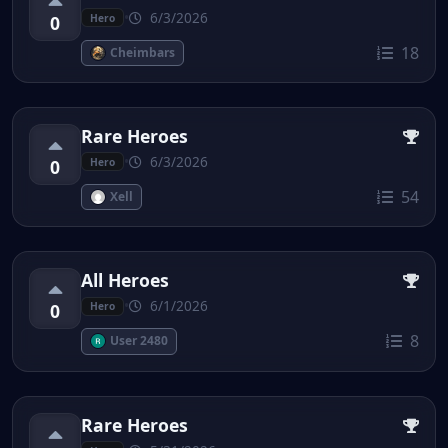
•
6/3/2026
0
Hero
18
Cheimbars
Rare Heroes
•
6/3/2026
0
Hero
54
Xell
All Heroes
•
6/1/2026
0
Hero
8
User 2480
Rare Heroes