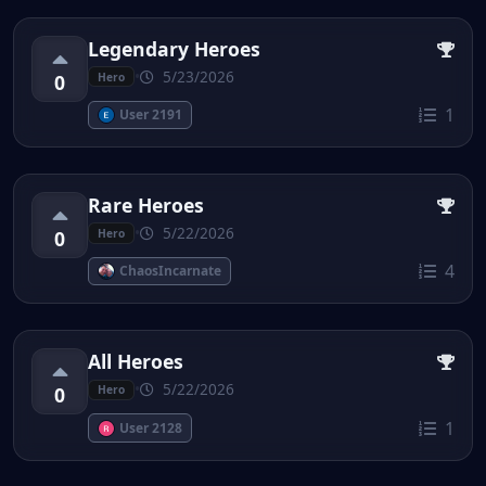
Legendary Heroes
•
5/23/2026
0
Hero
1
User 2191
Rare Heroes
•
5/22/2026
0
Hero
4
ChaosIncarnate
All Heroes
•
5/22/2026
0
Hero
1
User 2128