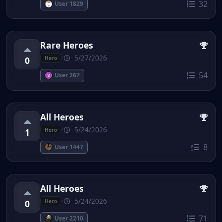
32
User 1829
Rare Heroes
•
5/27/2026
0
Hero
54
User 267
All Heroes
•
5/24/2026
1
Hero
8
User 1447
All Heroes
•
5/24/2026
0
Hero
71
User 2210