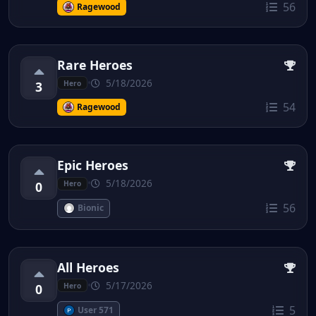
56
Ragewood
Rare Heroes
•
5/18/2026
3
Hero
54
Ragewood
Epic Heroes
•
5/18/2026
0
Hero
56
Bionic
All Heroes
•
5/17/2026
0
Hero
5
User 571