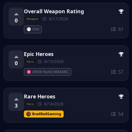
Overall Weapon Rating
•
6/17/2026
0
Weapon
61
lion
Epic Heroes
•
6/15/2026
0
Hero
57
(Wild Hunt) MAXAKC
Rare Heroes
•
6/14/2026
3
Hero
54
BradBodGaming