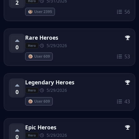
•
5/31/2026
2
Hero
56
User 2395
Rare Heroes
•
5/29/2026
0
Hero
53
User 609
Legendary Heroes
•
5/29/2026
0
Hero
43
User 609
Epic Heroes
•
5/29/2026
0
Hero