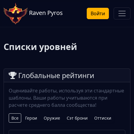
Raven Pyros
Войти
Списки уровней
Глобальные рейтинги
Оценивайте работы, используя эти стандартные
шаблоны. Ваши работы учитываются при
расчете среднего балла сообщества!
Все
Герои
Оружие
Сэт брони
Оттиски