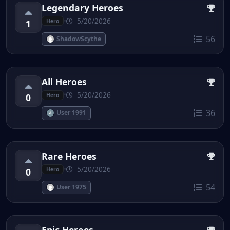
Legendary Heroes
•
5/20/2026
1
Hero
56
ShadowScythe
All Heroes
•
5/20/2026
0
Hero
36
User 1991
Rare Heroes
•
5/20/2026
0
Hero
54
User 1975