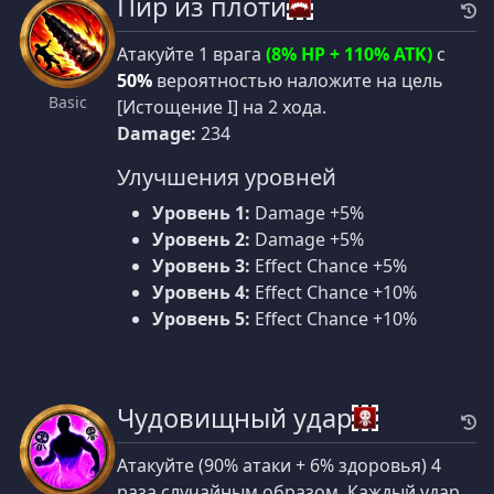
Пир из плоти
Атакуйте 1 врага
(8% HP + 110% ATK)
с
50%
вероятностью наложите на цель
Basic
[Истощение I] на 2 хода.
Damage:
234
Улучшения уровней
Уровень 1:
Damage +5%
Уровень 2:
Damage +5%
Уровень 3:
Effect Chance +5%
Уровень 4:
Effect Chance +10%
Уровень 5:
Effect Chance +10%
Чудовищный удар
Атакуйте (90% атаки + 6% здоровья) 4
раза случайным образом. Каждый удар