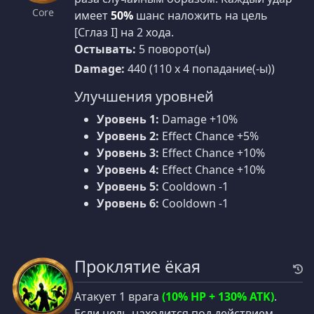
Core
имеет
50%
шанс наложить на цель
[Сглаз I] на 2 хода.
Остывать:
5 поворот(ы)
Damage:
440 (110 x 4 попадание(-ы))
Улучшения уровней
Уровень 1:
Damage +10%
Уровень 2:
Effect Chance +5%
Уровень 3:
Effect Chance +10%
Уровень 4:
Effect Chance +10%
Уровень 5:
Cooldown -1
Уровень 6:
Cooldown -1
Проклятие ёкая
Атакует 1 врага
(10% HP + 130% ATK)
.
Если цель находится под действием