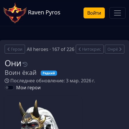
Raven Pyros
Войти
All heroes · 167 of 226
Герои
Нитокрис
Онрё
Они
Воин ёкай
Редкий
Последнее обновление: 3 мар. 2026 г.
Мои герои