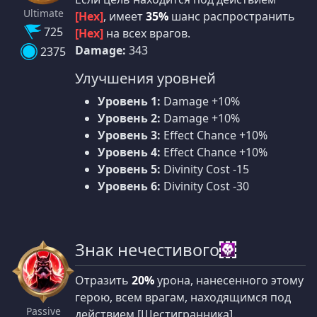
Ultimate
[Hex]
, имеет
35%
шанс распространить
725
[Hex]
на всех врагов.
Damage:
343
2375
Улучшения уровней
Уровень 1:
Damage +10%
Уровень 2:
Damage +10%
Уровень 3:
Effect Chance +10%
Уровень 4:
Effect Chance +10%
Уровень 5:
Divinity Cost -15
Уровень 6:
Divinity Cost -30
Знак нечестивого
Отразить
20%
урона, нанесенного этому
герою, всем врагам, находящимся под
Passive
действием [Шестигранника].