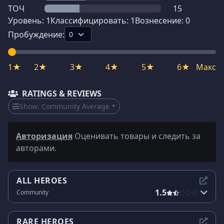
ТОЧ
15
Уровень:
1
Классифицировать:
1
Вознесение:
0
Пробуждение:
1★
2★
3★
4★
5★
6★
Макс
RATINGS & REVIEWS
Show:
Community Average
Авторизация
Оценивать товары и следить за
авторами.
ALL HEROES
1.5
Community
RARE HEROES