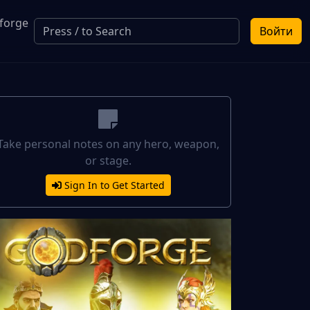
forge
Войти
a
Take personal notes on any hero, weapon,
or stage.
Sign In to Get Started