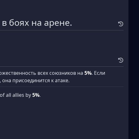
в боях на арене.
Божественность всех союзников на
5%
. Если
 она присоединится к атаке.
f all allies by
5%
.