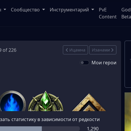
ы
Сообщество
Инструментарий
PvE
God
Content
Bet
9 of 226
Ицамна
Изанами
Мои герои
зать статистику в зависимости от редкости
1,290