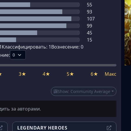
55
93
107
99
45
15
1
Классифицировать:
1
Вознесение:
0
ние:
★
3★
4★
5★
6★
Макс
Show:
Community Average
дить за авторами.
LEGENDARY HEROES