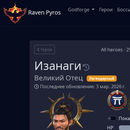
Godforge
Герои
Босс
Raven Pyros
All heroes · 2
Герои
Изанаги
Великий Отец
Легендарный
Последнее обновление: 3 мар. 2026 г.
Пока
HP