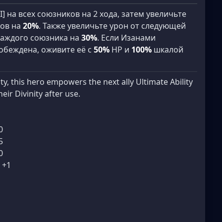
] на всех союзников на 2 хода, затем увеличьте
ков на
20%
. Также увеличьте урон от следующей
каждого союзника на
30%
. Если Изанами
побеждена, оживите её с
50%
HP и
100%
шкалой
ity, this hero empowers the next ally Ultimate Ability
heir Divinity after use.
0
5
0
 +1