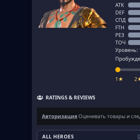
АТК
DEF
СПД
FTH
РЕЗ
ТОЧ
Уровень:
Пробужде
1★
2
RATINGS & REVIEWS
Авторизация
Оценивать товары и сле
ALL HEROES