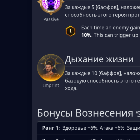
За каждые 5 [баффов], налож
способность этого героя про
Passive
Each time an enemy gai
I
10%
. This can trigger up
Дыхание жизни
За каждые 10 [баффов], нало
базовую способность этого г
Imprint
хода.
Бонусы Вознесения
Ранг 1:
Здоровье +6%, Атака +6%, Защ