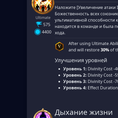
Наложите [Увеличение атаки II
Божественность всех союзни
Ultimate
ультимативной способности 
575
находится в команде и была 
4400
хода.
After using Ultimate Abil
V
and will restore
30%
of t
Улучшения уровней
Уровень 1:
Divinity Cost -4
Уровень 2:
Divinity Cost -5
Уровень 3:
Divinity Cost -7
Уровень 4:
Effect Duration
Дыхание жизни