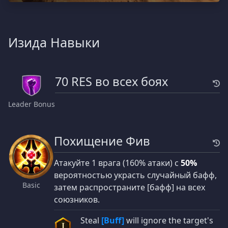
Изида Навыки
70 RES во всех боях
Leader Bonus
Похищение Фив
Атакуйте 1 врага (160% атаки) с
50%
вероятностью украсть случайный бафф,
Basic
затем распространите [бафф] на всех
союзников.
Steal
[Buff]
will ignore the target's
I