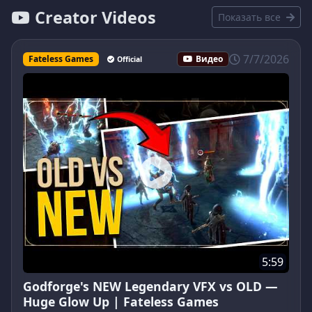
Creator Videos
Показать все
7/7/2026
Fateless Games
Видео
Official
5:59
Godforge's NEW Legendary VFX vs OLD —
Huge Glow Up | Fateless Games