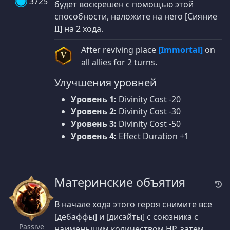
3725
будет воскрешен с помощью этой
способности, наложите на него [Сияние
II] на 2 хода.
After reviving place
[Immortal]
on
V
all allies for 2 turns.
Улучшения уровней
Уровень 1:
Divinity Cost -20
Уровень 2:
Divinity Cost -30
Уровень 3:
Divinity Cost -50
Уровень 4:
Effect Duration +1
Материнские объятия
В начале хода этого героя снимите все
[дебаффы] и [дисэйты] с союзника с
Passive
наименьшим количеством HP, затем