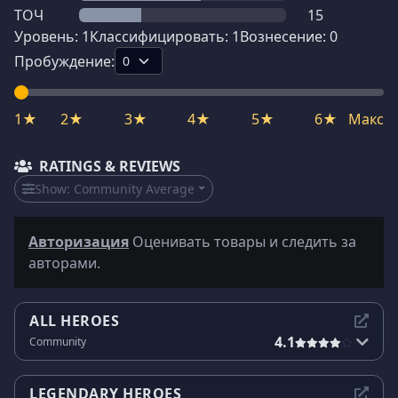
ТОЧ
15
Уровень:
1
Классифицировать:
1
Вознесение:
0
Пробуждение:
1★
2★
3★
4★
5★
6★
Макс
RATINGS & REVIEWS
Show:
Community Average
Авторизация
Оценивать товары и следить за
авторами.
ALL HEROES
4.1
Community
LEGENDARY HEROES