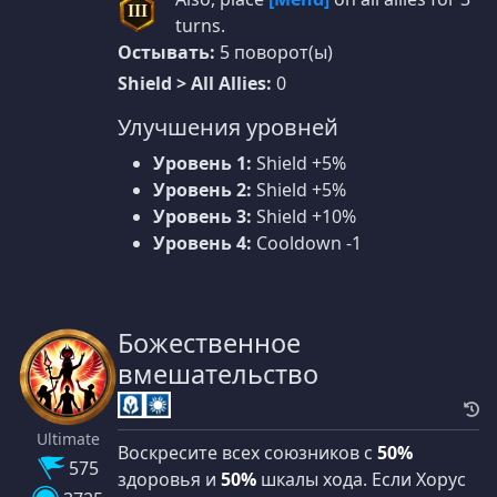
III
turns.
Остывать:
5 поворот(ы)
Shield > All Allies:
0
Улучшения уровней
Уровень 1:
Shield +5%
Уровень 2:
Shield +5%
Уровень 3:
Shield +10%
Уровень 4:
Cooldown -1
Божественное
вмешательство
Ultimate
Воскресите всех союзников с
50%
575
здоровья и
50%
шкалы хода. Если Хорус