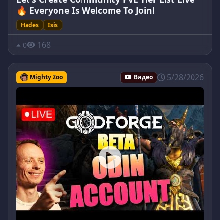
🔥 Everyone Is Welcome To Join!
Hades
Isis
168
0
5/28/2026
Mighty Zoo
Видео