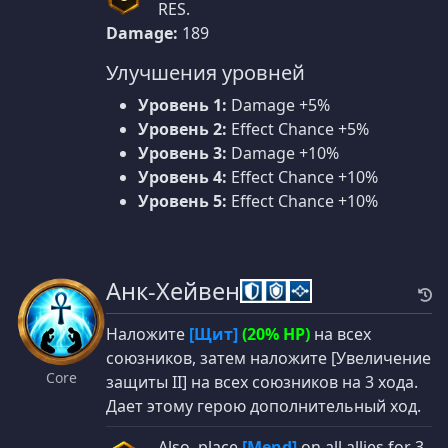
RES.
Damage:
189
Улучшения уровней
Уровень 1:
Damage +5%
Уровень 2:
Effect Chance +5%
Уровень 3:
Damage +10%
Уровень 4:
Effect Chance +10%
Уровень 5:
Effect Chance +10%
Анк-Хейвен
Наложите
[Щит]
(20% HP)
на всех
союзников, затем наложите [Увеличение
Core
защиты II] на всех союзников на 3 хода.
Дает этому герою дополнительный ход.
Also, place
[Mend]
on all allies for 3