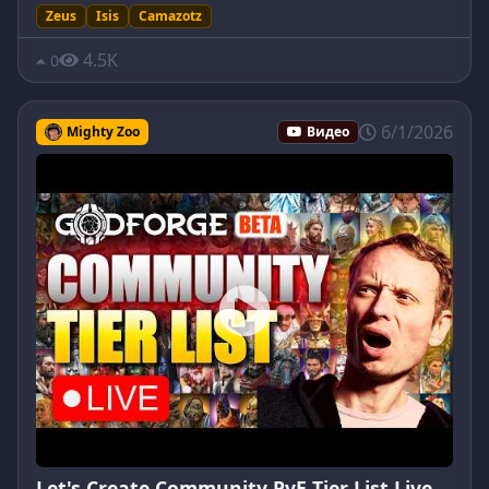
Zeus
Isis
Camazotz
4.5K
0
6/1/2026
Mighty Zoo
Видео
Let's Create Community PvE Tier List Live