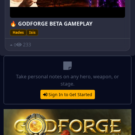
🔥 GODFORGE BETA GAMEPLAY
Hades
Isis
233
0
Take personal notes on any hero, weapon, or
stage.
Sign In to Get Started