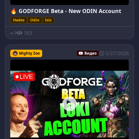
🔥 GODFORGE Beta - New ODIN Account
Hades
Odin
Isis
163
0
5/27/2026
Mighty Zoo
Видео