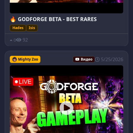
🔥 GODFORGE BETA - BEST RARES
Hades
Isis
92
0
5/25/2026
Mighty Zoo
Видео