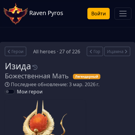
Raven Pyros
Войти
All heroes · 27 of 226
Герои
Гор
Ицамна
Изида
Божественная Мать
Легендарный
Последнее обновление: 3 мар. 2026 г.
Мои герои