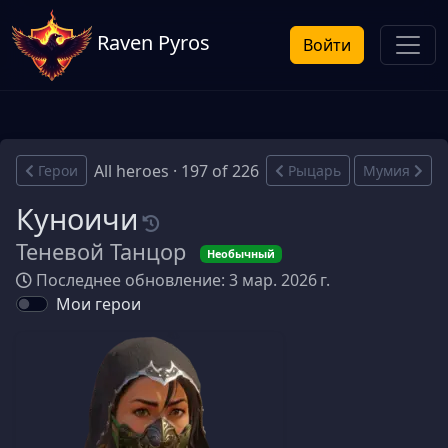
Raven Pyros
Войти
All heroes · 197 of 226
Герои
Рыцарь
Мумия
Куноичи
Теневой Танцор
Необычный
Последнее обновление: 3 мар. 2026 г.
Мои герои