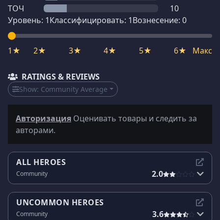
ТОЧ
10
Уровень:
1
Классифицировать:
1
Вознесение:
0
1★
2★
3★
4★
5★
6★
Макс
RATINGS & REVIEWS
Show:
Community Average
Авторизация
Оценивать товары и следить за
авторами.
ALL HEROES
2.0
Community
UNCOMMON HEROES
3.6
Community