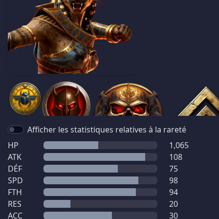
Afficher les statistiques relatives à la rareté
HP
1,065
ATK
108
DÉF
75
SPD
98
FTH
94
RES
20
ACC
30