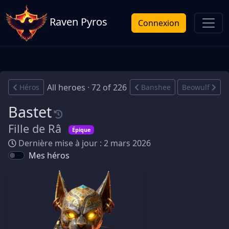
Raven Pyros
Connexion
All heroes · 72 of 226
Héros
Banshee
Beowulf
Bastet
Fille de Râ
Épique
Dernière mise à jour : 2 mars 2026
Mes héros