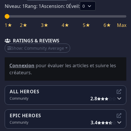
Niveau:
1
Rang:
1
Ascension:
0
Éveil:
1★
2★
3★
4★
5★
6★
Max
RATINGS & REVIEWS
Show:
Community Average
Connexion
pour évaluer les articles et suivre les
créateurs.
ALL HEROES
2.8
Community
EPIC HEROES
3.4
Community