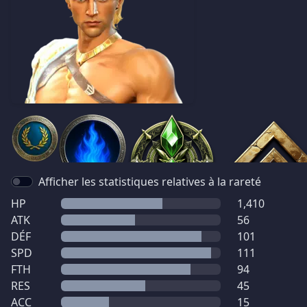
Afficher les statistiques relatives à la rareté
HP
1,410
ATK
56
DÉF
101
SPD
111
FTH
94
RES
45
ACC
15