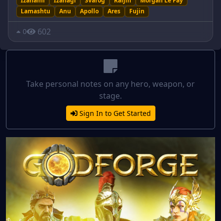
Izanami
Izanagi
Svarog
Raijin
Morgan Le Fay
Lamashtu
Anu
Apollo
Ares
Fujin
602
0
Take personal notes on any hero, weapon, or
stage.
Sign In to Get Started