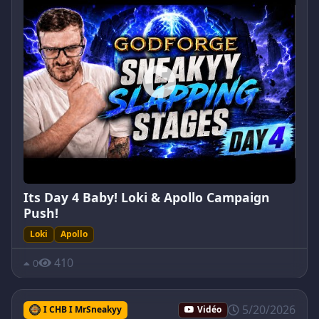
Its Day 4 Baby! Loki & Apollo Campaign
Push!
Loki
Apollo
410
0
5/20/2026
I CHB I MrSneakyy
Vidéo