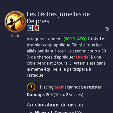
Les flèches jumelles de
Delphes
Basic
Attaquez 1 ennemi
(200 % ATQ)
2 fois. Le
premier coup applique [Soin] à tous les
alliés pendant 1 tour. Le second coup a 50
% de chances d'appliquer
[Acide]
à une
cible pendant 2 tours. Si Artémis est dans
la même équipe, elle participera à
l'attaque.
Placing
[Acid]
cannot be resisted.
I
Damage:
208 (104 x 2 succès)
Améliorations de niveau
Niveau 1:
Damage +10%