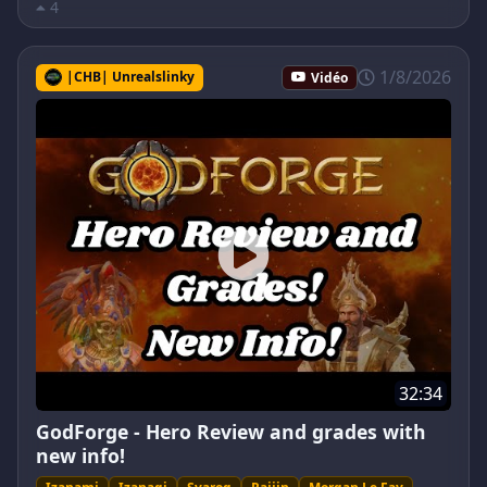
4
1/8/2026
|CHB| Unrealslinky
Vidéo
32:34
GodForge - Hero Review and grades with
new info!