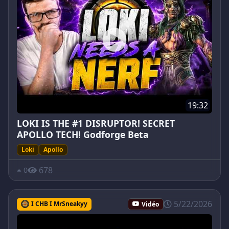
19:32
LOKI IS THE #1 DISRUPTOR! SECRET
APOLLO TECH! Godforge Beta
Loki
Apollo
678
0
5/22/2026
I CHB I MrSneakyy
Vidéo