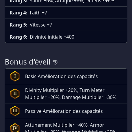
Rang 3:
Santé +6%, Attaque +6%, Défense +6%
Rang 4:
Faith +7
Rang 5:
Vitesse +7
Rang 6:
Divinité initiale +400
Bonus d'éveil
Basic Amélioration des capacités
I
Divinity Multiplier +20%, Turn Meter
II
Multiplier +20%, Damage Multiplier +30%
Passive Amélioration des capacités
III
Attunement Multiplier +40%, Armor
IV
Multiplier +25%, Weapon Multiplier +25%