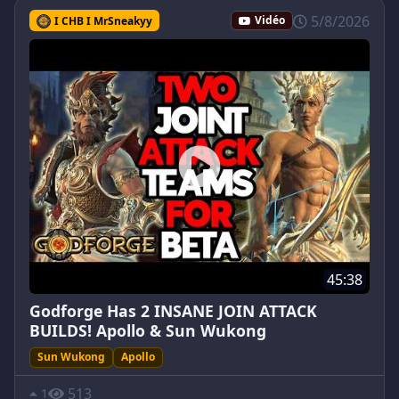
5/8/2026
I CHB I MrSneakyy
Vidéo
45:38
Godforge Has 2 INSANE JOIN ATTACK
BUILDS! Apollo & Sun Wukong
Sun Wukong
Apollo
513
1