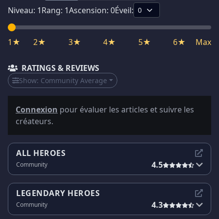
Niveau:
1
Rang:
1
Ascension:
0
Éveil:
1★
2★
3★
4★
5★
6★
Max
RATINGS & REVIEWS
Show:
Community Average
Connexion
pour évaluer les articles et suivre les
créateurs.
ALL HEROES
4.5
Community
LEGENDARY HEROES
4.3
Community