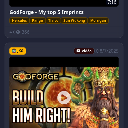
7:16
GodForge - My top 5 Imprints
Hercules
Pangu
Tlaloc
Sun Wukong
Morrigan
366
0
8/7/2025
JKG
Vidéo