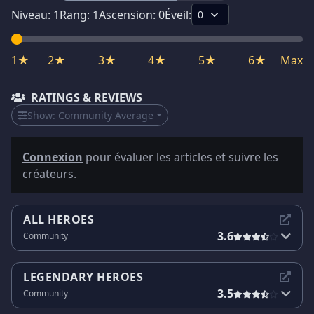
Niveau:
1
Rang:
1
Ascension:
0
Éveil:
1★
2★
3★
4★
5★
6★
Max
RATINGS & REVIEWS
Show:
Community Average
Connexion
pour évaluer les articles et suivre les
créateurs.
ALL HEROES
3.6
Community
LEGENDARY HEROES
3.5
Community