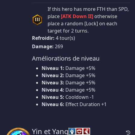
If this hero has more FTH than SPD,
place
[ATK Down II]
otherwise
III
place a random [Lock] on each
target for 2 turns.
Refroidir:
4 tour(s)
Damage:
269
Améliorations de niveau
Niveau 1:
Damage +5%
Niveau 2:
Damage +5%
Niveau 3:
Damage +5%
Niveau 4:
Damage +5%
Niveau 5:
Cooldown -1
Niveau 6:
Effect Duration +1
Yin et Yang