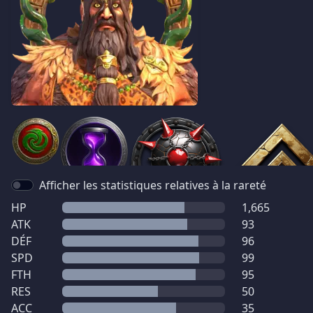
Afficher les statistiques relatives à la rareté
HP
1,665
ATK
93
DÉF
96
SPD
99
FTH
95
RES
50
ACC
35