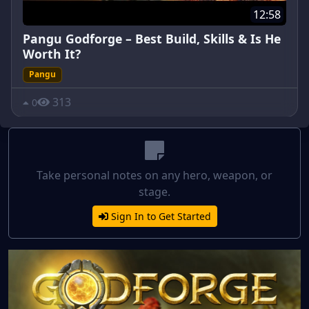
12:58
Pangu Godforge – Best Build, Skills & Is He
Worth It?
Pangu
313
0
Take personal notes on any hero, weapon, or
stage.
Sign In to Get Started