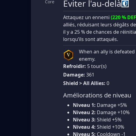
Éviter l'au-delà
Core
Attaquez un ennemi
(220 % DEF
alliés, réduisant leurs dégâts de
il y a 25 % de chances de réinit
lorsqu’ils sont attaqués.
When an ally is defeated 
V
enemy.
Refroidir:
5 tour(s)
Damage:
361
Shield > All Allies:
0
Améliorations de niveau
Niveau 1:
Damage +5%
Niveau 2:
Damage +10%
Niveau 3:
Shield +5%
Niveau 4:
Shield +10%
Niveau 5:
Cooldown -1