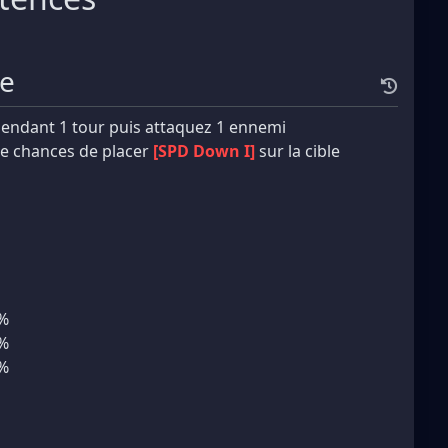
te
pendant 1 tour puis attaquez 1 ennemi
e chances de placer
[SPD Down I]
sur la cible
5%
5%
5%