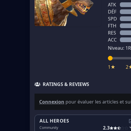
ATK
DÉF
SPD
FTH
RES
ACC
Niveau:
1
R
1★
2
RATINGS & REVIEWS
Connexion
pour évaluer les articles et su
ALL HEROES
2.3
Community