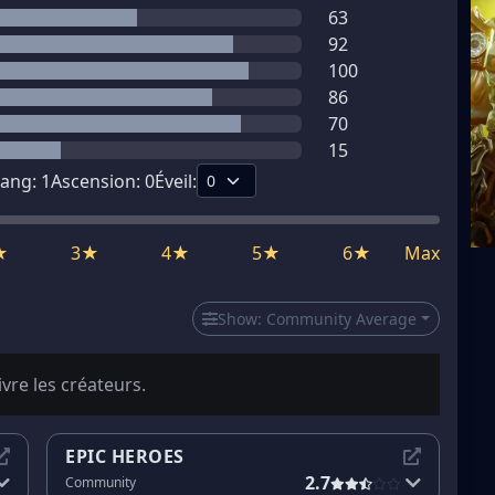
63
92
100
86
70
15
ang:
1
Ascension:
0
Éveil:
★
3★
4★
5★
6★
Max
Show:
Community Average
ivre les créateurs.
EPIC HEROES
2.7
Community