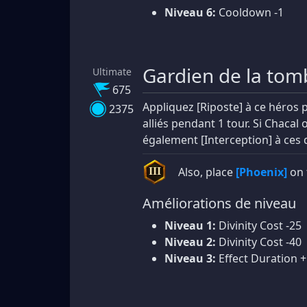
Niveau 6:
Cooldown -1
Gardien de la tom
Ultimate
675
Appliquez [Riposte] à ce héros 
2375
alliés pendant 1 tour. Si Chacal
également [Interception] à ces 
Also, place
[Phoenix]
on 
III
Améliorations de niveau
Niveau 1:
Divinity Cost -25
Niveau 2:
Divinity Cost -40
Niveau 3:
Effect Duration 