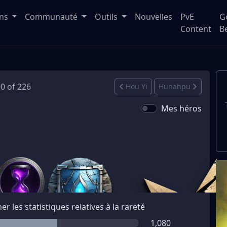
ons
Communauté
Outils
Nouvelles
PvE
G
Content
B
90 of 226
Hou Yi
Hunahpu
Mes héros
her les statistiques relatives à la rareté
1,080