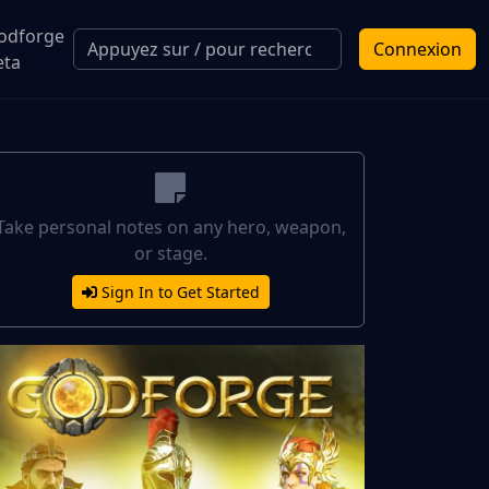
odforge
Connexion
eta
Take personal notes on any hero, weapon,
or stage.
Sign In to Get Started