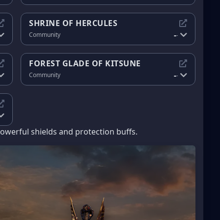
SHRINE OF HERCULES
-
Community
-
FOREST GLADE OF KITSUNE
-
Community
-
powerful shields and protection buffs.