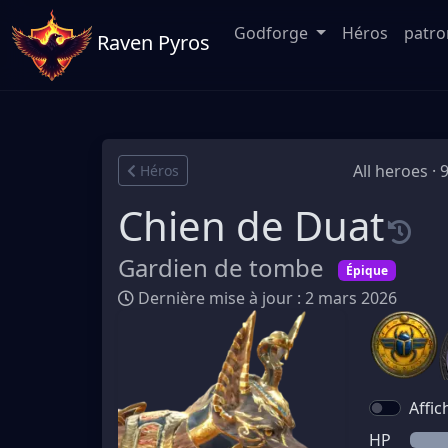
Godforge
Héros
patr
Raven Pyros
All heroes · 
Héros
Chien de Duat
Gardien de tombe
Épique
Dernière mise à jour : 2 mars 2026
Affic
HP