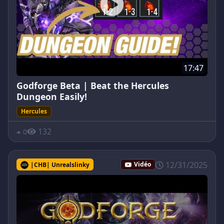
17:47
Godforge Beta | Beat the Hercules
Dungeon Easily!
Hercules
132
0
12/31/2025
|CHB| Unrealslinky
Vidéo