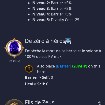
Niveau 2:
Barrier +5%
Niveau 3:
Barrier +5%
Niveau 4:
Barrier +5%
Niveau 5:
Divinity Cost -25
De zéro à héros
Empêche la mort de ce héros et le soigne à
100 % de ses PV max.
Passive
Also place
[Barrier]
(20%HP)
on this
I
hero.
Barrier > Self:
0
Heal > Self:
0
Fils de Zeus