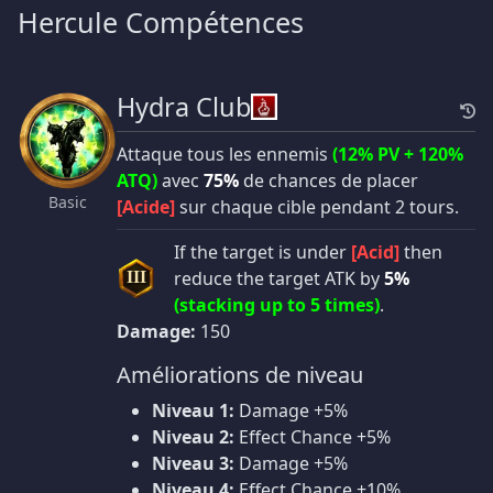
Hercule Compétences
Hydra Club
Attaque tous les ennemis
(12% PV + 120%
ATQ)
avec
75%
de chances de placer
Basic
[Acide]
sur chaque cible pendant 2 tours.
If the target is under
[Acid]
then
reduce the target ATK by
5%
III
(stacking up to 5 times)
.
Damage:
150
Améliorations de niveau
Niveau 1:
Damage +5%
Niveau 2:
Effect Chance +5%
Niveau 3:
Damage +5%
Niveau 4:
Effect Chance +10%