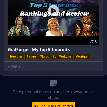
7:16
GodForge - My top 5 Imprints
Hercules
Pangu
Tlaloc
Sun Wukong
Morrigan
366
0
Take personal notes on any hero, weapon, or
stage.
Sign In to Get Started