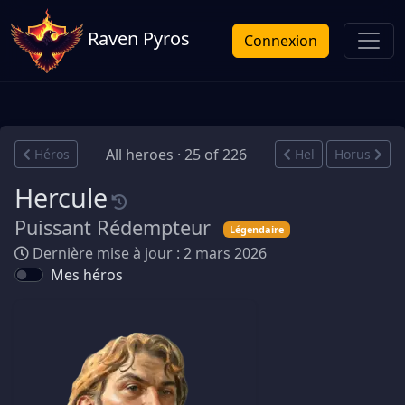
Raven Pyros
Connexion
All heroes · 25 of 226
Héros
Hel
Horus
Hercule
Puissant Rédempteur
Légendaire
Dernière mise à jour : 2 mars 2026
Mes héros