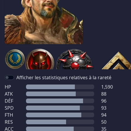
Afficher les statistiques relatives à la rareté
HP
1,590
ATK
88
DÉF
96
SPD
93
FTH
94
RES
50
ACC
35