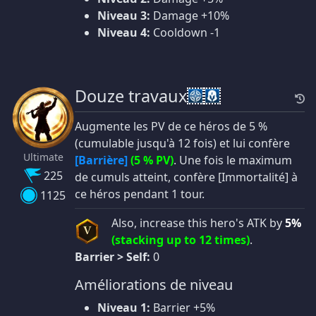
Niveau 3:
Damage +10%
Niveau 4:
Cooldown -1
Douze travaux
Augmente les PV de ce héros de 5 %
(cumulable jusqu'à 12 fois) et lui confère
Ultimate
[Barrière]
(5 % PV)
. Une fois le maximum
225
de cumuls atteint, confère [Immortalité] à
ce héros pendant 1 tour.
1125
Also, increase this hero's ATK by
5%
V
(stacking up to 12 times)
.
Barrier > Self:
0
Améliorations de niveau
Niveau 1:
Barrier +5%