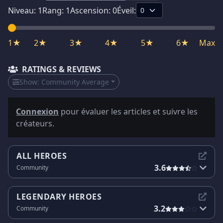
Niveau:
1
Rang:
1
Ascension:
0
Éveil:
1★
2★
3★
4★
5★
6★
Max
RATINGS & REVIEWS
Show:
Community Average
Connexion
pour évaluer les articles et suivre les
créateurs.
ALL HEROES
3.6
Community
LEGENDARY HEROES
3.2
Community