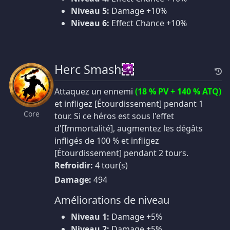
Niveau 5:
Damage +10%
Niveau 6:
Effect Chance +10%
Herc Smash
Attaquez un ennemi
(18 % PV + 140 % ATQ)
et infligez [Étourdissement] pendant 1
Core
tour. Si ce héros est sous l'effet
d'[Immortalité], augmentez les dégâts
infligés de 100 % et infligez
[Étourdissement] pendant 2 tours.
Refroidir:
4 tour(s)
Damage:
494
Améliorations de niveau
Niveau 1:
Damage +5%
Niveau 2:
Damage +5%