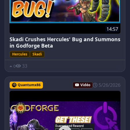
14:57
Skadi Crushes Hercules' Bug and Summons
in Godforge Beta
Hercules
Skadi
33
0
5/26/2026
Quantumx86
Vidéo