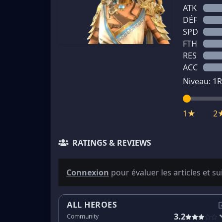
ATK
DÉF
SPD
FTH
RES
ACC
Niveau:
1
R
1★
2
RATINGS & REVIEWS
Connexion
pour évaluer les articles et su
ALL HEROES
3.2
Community