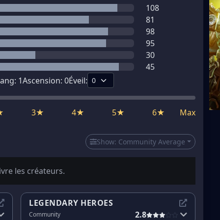
108
81
98
95
30
45
ang:
1
Ascension:
0
Éveil:
★
3★
4★
5★
6★
Max
Show:
Community Average
ivre les créateurs.
LEGENDARY HEROES
2.8
Community