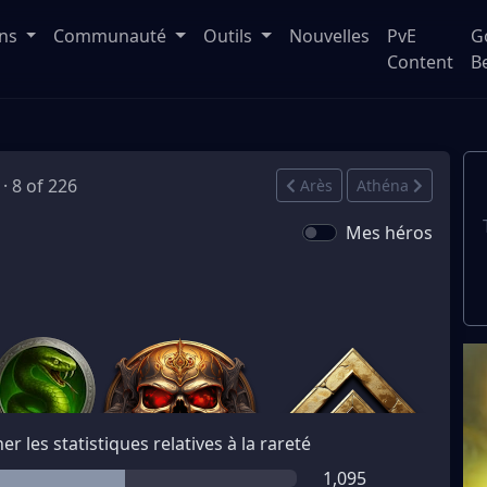
ons
Communauté
Outils
Nouvelles
PvE
G
Content
B
 · 8 of 226
Arès
Athéna
Mes héros
her les statistiques relatives à la rareté
1,095