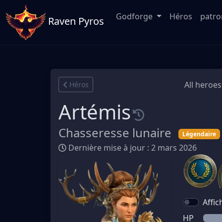
Godforge
Héros
patr
Raven Pyros
All heroes
Héros
Artémis
Chasseresse lunaire
Légendaire
Dernière mise à jour : 2 mars 2026
Affic
HP