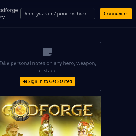
odforge
Connexion
eta
Take personal notes on any hero, weapon,
or stage.
Sign In to Get Started