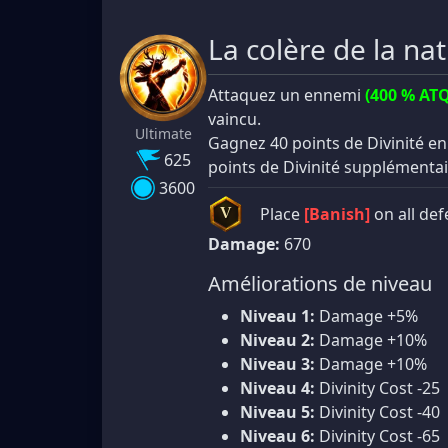
La colère de la na
Attaquez un ennemi
(400 % ATQ
vaincu.
Ultimate
Gagnez 40 points de Divinité e
625
points de Divinité supplémenta
3600
Place
[Banish]
on all def
V
Damage:
670
Améliorations de niveau
Niveau 1:
Damage +5%
Niveau 2:
Damage +10%
Niveau 3:
Damage +10%
Niveau 4:
Divinity Cost -25
Niveau 5:
Divinity Cost -40
Niveau 6:
Divinity Cost -65