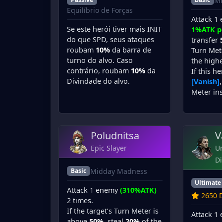
Mi
Equilíbrio de Forças
Attack 1
Se este herói tiver mais INIT
1%ATK p
do que SPD, seus ataques
transfer
roubam
10%
da barra de
Turn Mete
turno do alvo. Caso
the highe
contrário, roubam
10%
da
If this h
Divindade do alvo.
[Vanish]
Meter in
Poludnitsa
V
Epic Slayer
U
Di
Midday Madness
Basic
Ultimate
Attack 1 enemy
(310%ATK)
2650 D
2 times.
If the target’s Turn Meter is
Attack 1
above
50%
, steal
20%
of the