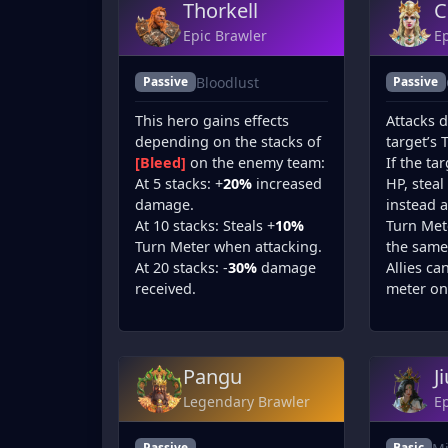
Thorkell
C
Epic Brawler
Ep
Bloodlust
Passive
Passive
This hero gains effects
Attacks 
depending on the stacks of
target’s 
[Bleed]
on the enemy team:
If the ta
At 5 stacks: +
20%
increased
HP, steal
damage.
instead 
At 10 stacks: Steals +
10%
Turn Mete
Turn Meter when attacking.
the same
At 20 stacks: -
30%
damage
Allies ca
received.
meter on
Pangu
J
Legendary Brawler
Ep
Passive
Basic