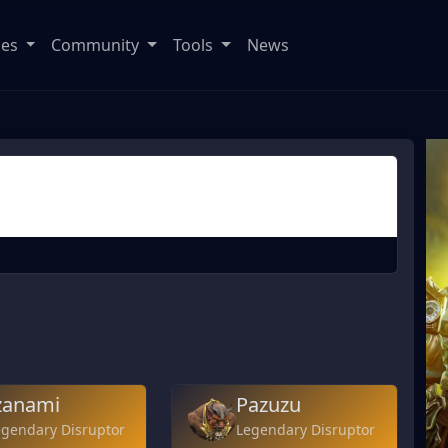
ses
Community
Tools
News
zanami
Pazuzu
egendary Disruptor
Legendary Disruptor