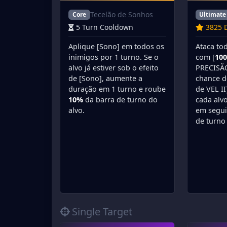
Tecelão de Sonhos
Core
Ultimate
5 Turn Cooldown
3825 D
Aplique [Sono] em todos os
Ataca to
inimigos por 1 turno. Se o
com [
10
alvo já estiver sob o efeito
PRECISÃ
de [Sono], aumente a
chance d
duração em 1 turno e roube
de VEL II
10%
da barra de turno do
cada alvo
alvo.
em segui
de turno
Single Target