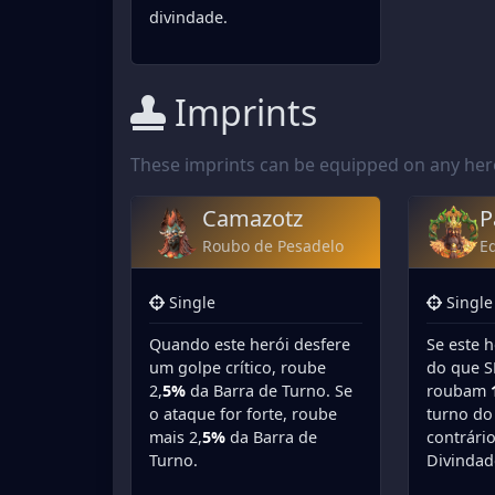
divindade.
Imprints
These imprints can be equipped on any hero 
Camazotz
P
Roubo de Pesadelo
Eq
Single
Single
Quando este herói desfere
Se este h
um golpe crítico, roube
do que S
2,
5%
da Barra de Turno. Se
roubam
o ataque for forte, roube
turno do
mais 2,
5%
da Barra de
contrári
Turno.
Divindad