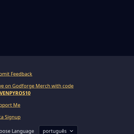
bmit Feedback
ve on Godforge Merch with code
VENPYROS10
pport Me
ta Signup
oose Language