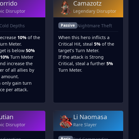
orrido
Camazotz
ic Disruptor
Legendary Disruptor
Cold Depths
Nightmare Theft
Passive
decrease
10%
of the
When this hero inflicts a
Turn Meter.
Critical Hit, steal
5%
of the
rget is below
50%
target’s Turn Meter.
10%
Turn Meter
If the attack is Strong
and increase the
Critical, steal a further
5%
r of all allies by
Turn Meter.
 amount.
n only gain turn
ce per attack.
iutian
Li Naomasa
ic Disruptor
Rare Slayer
Basic