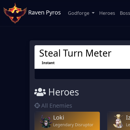
Raven Pyros
Godforge
Heroes
Bos
Steal Turn Meter
Instant
Heroes
All Enemies
Loki
I
Legendary Disruptor
L