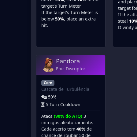
and plac
target’s Turn Meter.
target fo
If the target’s Turn Meter is
If the att
below
50%
, place an extra
steal
10
hit.
Divinity 
Pandora
Epic Disruptor
Core
Cascata de Turbulência
50%
5 Turn Cooldown
Ataca
(90% do ATQ)
3
inimigos aleatoriamente.
Cada acerto tem
40%
de
chance de roubar 50 de