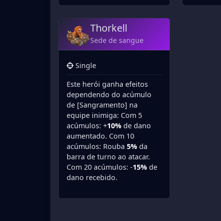
Thorkell
Sede de sangue
Single
Este herói ganha efeitos
dependendo do acúmulo
de [Sangramento] na
equipe inimiga: Com 5
acúmulos: +
10%
de dano
aumentado. Com 10
acúmulos: Rouba
5%
da
barra de turno ao atacar.
Com 20 acúmulos: -
15%
de
dano recebido.