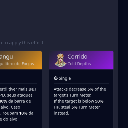
to apply this effect.
angu
Corrido
uilíbrio de Forças
Cold Depths
Single
erói tiver mais INIT
Attacks decrease
5%
of the
PD, seus ataques
target’s Turn Meter.
10%
da barra de
If the target is below
50%
 alvo. Caso
HP, steal
5%
Turn Meter
o, roubam
10%
da
instead.
e do alvo.