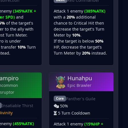
sdirection
Red Commander
 enemy
(345%ATK +
Attack 1 enemy
(385%ATK)
er SPD)
and
with a
20%
additional
5%
of the target’s
chance to Critical Hit then
r to the ally with
decrease the target’s Turn
st Turn Meter.
Meter by
10%
.
ero is under
If the target is below
50%
, transfer
10%
Turn
HP, decrease the target’s
stead.
Turn Meter by
20%
instead.
ampiro
Hunahpu
ncommon
Epic Brawler
sruptor
Panther's Guile
Core
Insatiable Thirst
50%
ivinity
5 Turn Cooldown
 enemy
(455%ATK)
Attack 1 enemy
(15%HP +