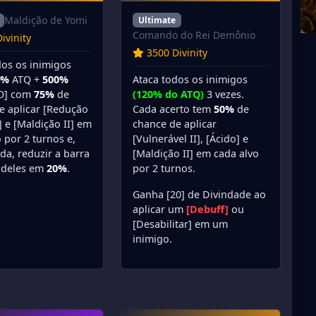
Maldição de Yomi
Ultimate
Comando do Rei Demônio
ivinity
3500 Divinity
dos os inimigos
Ataca todos os inimigos
0%
ATQ +
500%
(120% do ATQ)
3 vezes.
O] com
75%
de
Cada acerto tem
50%
de
e aplicar [Redução
chance de aplicar
] e [Maldição II] em
[Vulnerável II], [Ácido] e
 por 2 turnos e,
[Maldição II] em cada alvo
da, reduzir a barra
por 2 turnos.
 deles em
20%
.
Ganha [20] de Divindade ao
aplicar um
[Debuff]
ou
[Desabilitar] em um
inimigo.