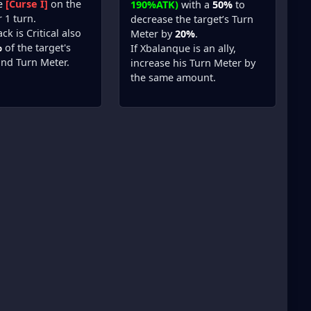
e
[Curse I]
on the
190%ATK)
with a
50%
to
r 1 turn.
decrease the target’s Turn
ack is Critical also
Meter by
20%
.
%
of the target's
If Xbalanque is an ally,
and Turn Meter.
increase his Turn Meter by
the same amount.