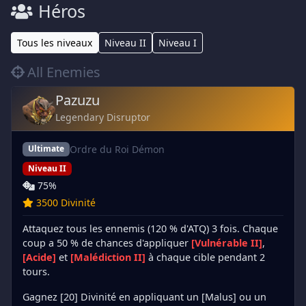
Héros
Tous les niveaux
Niveau II
Niveau I
All Enemies
Pazuzu
Legendary Disruptor
Ordre du Roi Démon
Ultimate
Niveau II
75%
3500 Divinité
Attaquez tous les ennemis (120 % d'ATQ) 3 fois. Chaque
coup a 50 % de chances d'appliquer
[Vulnérable II]
,
[Acide]
et
[Malédiction II]
à chaque cible pendant 2
tours.
Gagnez [20] Divinité en appliquant un [Malus] ou un