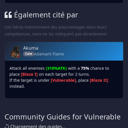
Également cité par
Ces héros mentionnent des pourcentages dans leurs
compétences, mais ne les indiquent pas directement.
Akuma
Adamant Flame
Core
Attack all enemies
(310%ATK)
with a
75%
chance to
place
[Blaze I]
on each target for 2 turns.
If the target is under
[Vulnerable]
, place
[Blaze II]
instead.
Community Guides for Vulnerable
Chargement des guides...