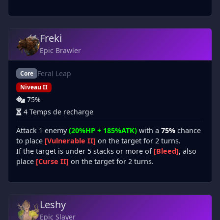
Freki
Epic Brawler
Feral Leap
Core
Niveau II
75%
4 Temps de recharge
Attack 1 enemy
(20%HP + 185%ATK)
with a
75%
chance
to place
[Vulnerable II]
on the target for 2 turns.
If the target is under 5 stacks or more of
[Bleed]
, also
place
[Curse II]
on the target for 2 turns.
Leshy
Epic Slayer