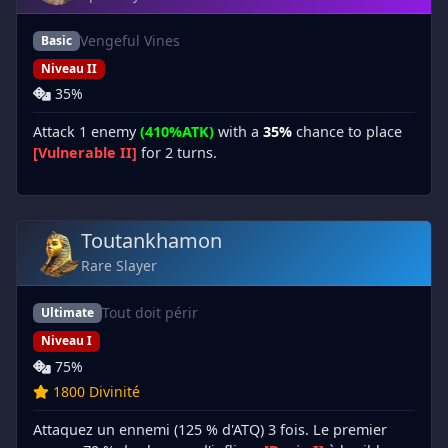
Vengeful Vines
Basic
Niveau II
35%
Attack 1 enemy
(410%ATK)
with a
35%
chance to place
[Vulnerable II]
for 2 turns.
Toutankhamon
Rare Slayer
Tout doit périr
Ultimate
Niveau I
75%
1800 Divinité
Attaquez un ennemi (125 % d'ATQ) 3 fois. Le premier