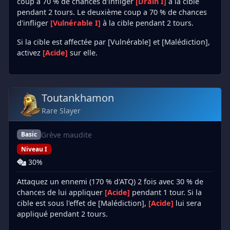
coup a 70 % de chances d'infliger
[Drain I]
à la cible
pendant 2 tours. Le deuxième coup a 70 % de chances
d'infliger
[Vulnérable I]
à la cible pendant 2 tours.
Si la cible est affectée par [Vulnérable] et [Malédiction],
activez
[Acide]
sur elle.
Toutankhamon
Rare Slayer
Grève maudite
Basic
Niveau I
30%
Attaquez un ennemi (170 % d'ATQ) 2 fois avec 30 % de
chances de lui appliquer
[Acide]
pendant 1 tour. Si la
cible est sous l'effet de [Malédiction],
[Acide]
lui sera
appliqué pendant 2 tours.