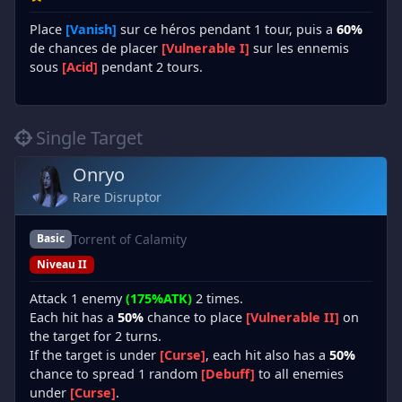
Place
[Vanish]
sur ce héros pendant 1 tour, puis a
60%
de chances de placer
[Vulnerable I]
sur les ennemis
sous
[Acid]
pendant 2 tours.
Single Target
Onryo
Rare Disruptor
Torrent of Calamity
Basic
Niveau II
Attack 1 enemy
(175%ATK)
2 times.
Each hit has a
50%
chance to place
[Vulnerable II]
on
the target for 2 turns.
If the target is under
[Curse]
, each hit also has a
50%
chance to spread 1 random
[Debuff]
to all enemies
under
[Curse]
.