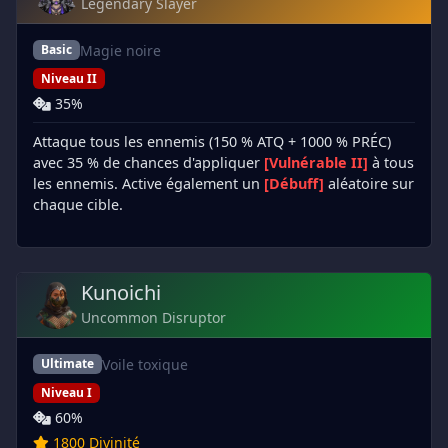
Legendary Slayer
Magie noire
Basic
Niveau II
35%
Attaque tous les ennemis (150 % ATQ + 1000 % PRÉC)
avec 35 % de chances d'appliquer
[Vulnérable II]
à tous
les ennemis. Active également un
[Débuff]
aléatoire sur
chaque cible.
Kunoichi
Uncommon Disruptor
Voile toxique
Ultimate
Niveau I
60%
1800 Divinité