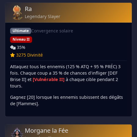
Ra
Legendary Slayer
Convergence solaire
Ultimate
Niveau II
35%
3275 Divinité
Attaquez tous les ennemis (125 % ATQ + 95 % PRÉC) 3
fois. Chaque coup a 35 % de chances d'infliger [DEF
Brise II] et
[Vulnérable II]
à chaque cible pendant 2
tours.
Gagnez [20] lorsque les ennemis subissent des dégâts
de [Flammes].
Morgane la Fée