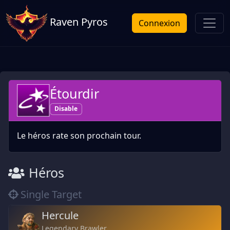
Raven Pyros
Connexion
Étourdir
Disable
Le héros rate son prochain tour.
Héros
Single Target
Hercule
Legendary Brawler