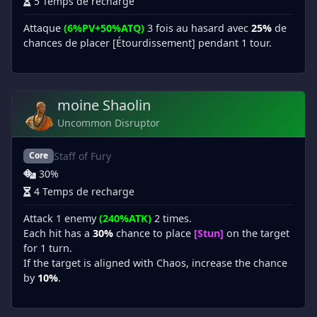
5 Temps de recharge
Attaque
(6%PV+50%ATQ)
3 fois au hasard avec
25%
de
chances de placer [Étourdissement] pendant 1 tour.
moine Shaolin
Uncommon Disruptor
Staff of Fury
Core
30%
4 Temps de recharge
Attack 1 enemy
(240%ATK)
2 times.
Each hit has a
30%
chance to place
[Stun]
on the target
for 1 turn.
If the target is aligned with Chaos, increase the chance
by
10%
.