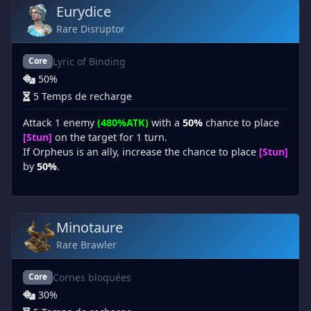
Eurydice
Rare Disruptor
Lyric of Binding
Core
50%
5 Temps de recharge
Attack 1 enemy
(480%ATK)
with a
50%
chance to place
[Stun]
on the target for 1 turn.
If Orpheus is an ally, increase the chance to place
[Stun]
by
50%
.
Minotaure
Rare Brawler
Cornes bloquées
Core
30%