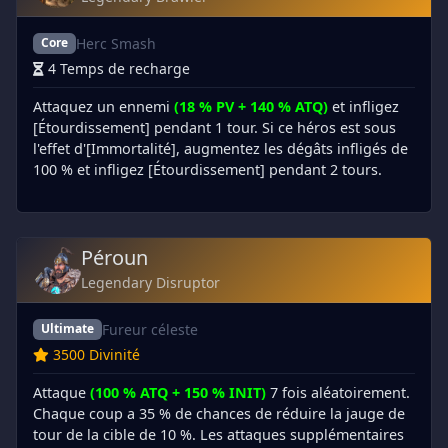
Herc Smash
Core
4 Temps de recharge
Attaquez un ennemi
(18 % PV + 140 % ATQ)
et infligez
[Étourdissement] pendant 1 tour. Si ce héros est sous
l'effet d'[Immortalité], augmentez les dégâts infligés de
100 % et infligez [Étourdissement] pendant 2 tours.
Péroun
Legendary Disruptor
Fureur céleste
Ultimate
3500 Divinité
Attaque
(100 % ATQ + 150 % INIT)
7 fois aléatoirement.
Chaque coup a 35 % de chances de réduire la jauge de
tour de la cible de 10 %. Les attaques supplémentaires