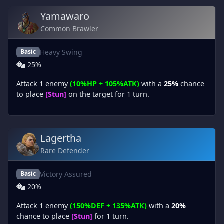
Yamawaro
Common Brawler
Heavy Swing
Basic
25%
Attack 1 enemy
(10%HP + 105%ATK)
with a
25%
chance
to place
[Stun]
on the target for 1 turn.
Lagertha
Rare Defender
Victory Assured
Basic
20%
Attack 1 enemy
(150%DEF + 135%ATK)
with a
20%
chance to place
[Stun]
for 1 turn.