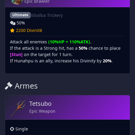
Epic Brawler
Xibalba Trickery
Ultimate
50%
2200 Divinité
Attack all enemies
(10%HP + 110%ATK)
.
If the attack is a Strong hit, has a
50%
chance to place
[Stun]
on the target for 1 turn.
If Hunahpu is an ally, increase his Divinity by
20%
.
Armes
Tetsubo
Epic Weapon
Single