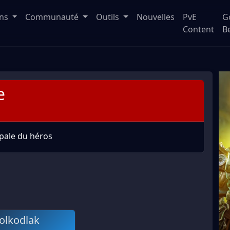
ons
Communauté
Outils
Nouvelles
PvE
G
Content
B
e
ipale du héros
olkodlak