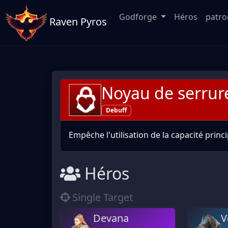
Godforge
Héros
patr
Raven Pyros
Noyau de serrur
Debuff
Empêche l'utilisation de la capacité princ
Héros
Single Target
Devana
V