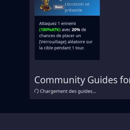
L'occasion se
Basic
présente
Attaquez 1 ennemi
(180%ATK)
avec
20%
de
chances de placer un
[Verrouillage] aléatoire sur
la cible pendant 1 tour.
Community Guides for
Chargement des guides...