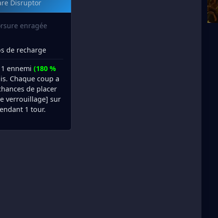
re Disruptor
rsure enragée
s de recharge
 1 ennemi
(180 %
is. Chaque coup a
chances de placer
 verrouillage] sur
pendant 1 tour.