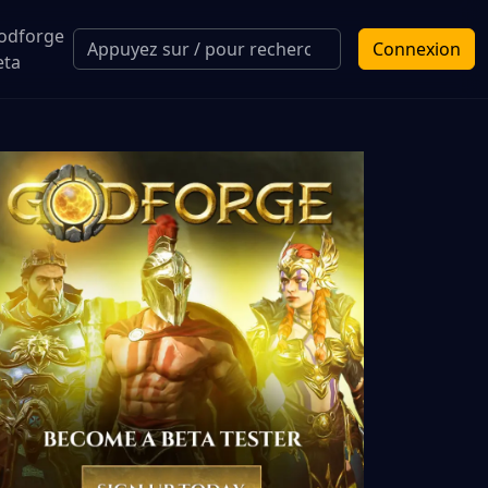
odforge
Connexion
eta