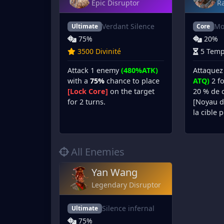
Epic Disruptor
Ra
Verdant Silence
Mo
Ultimate
Core
75%
20%
3500 Divinité
5 Temp
Attack 1 enemy
(480%ATK)
Attaquez
with a
75%
chance to place
ATQ)
2 fo
[Lock Core]
on the target
20 % de 
for 2 turns.
[Noyau de
la cible 
All Enemies
Yan Wang
Legendary Disruptor
Silence infernal
Ultimate
75%