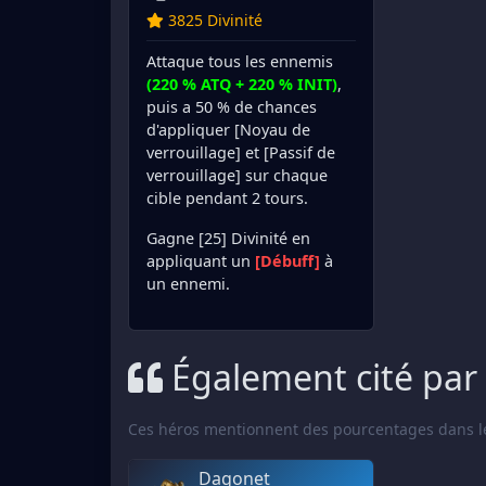
3825 Divinité
Attaque tous les ennemis
(220 % ATQ + 220 % INIT)
,
puis a 50 % de chances
d'appliquer [Noyau de
verrouillage] et [Passif de
verrouillage] sur chaque
cible pendant 2 tours.
Gagne [25] Divinité en
appliquant un
[Débuff]
à
un ennemi.
Également cité par
Ces héros mentionnent des pourcentages dans le
Dagonet