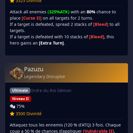
3325 Divinité
Attack all enemies
(325%ATK)
with an
80%
chance to
place
[Curse II]
on all targets for 2 turns.
If a target is defeated, spread 2 stacks of
[Bleed]
to all
targets.
If a target is defeated with 10 stacks of
[Bleed]
, this
hero gains an
[Extra Turn]
.
Pazuzu
Legendary Disruptor
Ordre du Roi Démon
Ultimate
Niveau II
75%
3500 Divinité
Attaquez tous les ennemis (120 % d'ATQ) 3 fois. Chaque
coup a 50 % de chances d'appliquer
[Vulnérable II]
,