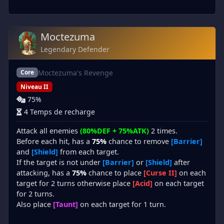
Moctezuma
Legendary Defender
Moctezuma's Revenge
Core
Niveau II
75%
4 Temps de recharge
Attack all enemies
(80%DEF + 75%ATK)
2 times.
Before each hit, has a
75%
chance to remove
[Barrier]
and
[Shield]
from each target.
If the target is not under
[Barrier]
or
[Shield]
after
attacking, has a
75%
chance to place
[Curse II]
on each
target for 2 turns otherwise place
[Acid]
on each target
for 2 turns.
Also place
[Taunt]
on each target for 1 turn.