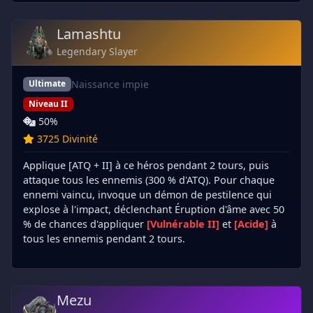
Lamashtu
Legendary Slayer
Naissance impie
Ultimate
Niveau II
50%
3725 Divinité
Applique [ATQ + II] à ce héros pendant 2 tours, puis
attaque tous les ennemis (300 % d'ATQ). Pour chaque
ennemi vaincu, invoque un démon de pestilence qui
explose à l'impact, déclenchant Éruption d'âme avec 50
% de chances d'appliquer
[Vulnérable II]
et
[Acide]
à
tous les ennemis pendant 2 tours.
Mezu