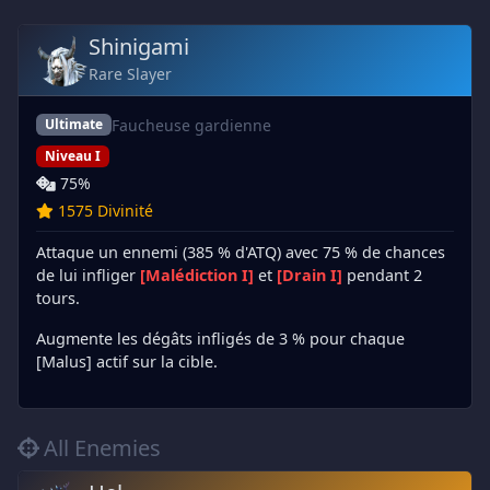
Shinigami
Rare Slayer
Faucheuse gardienne
Ultimate
Niveau I
75%
1575 Divinité
Attaque un ennemi (385 % d'ATQ) avec 75 % de chances
de lui infliger
[Malédiction I]
et
[Drain I]
pendant 2
tours.
Augmente les dégâts infligés de 3 % pour chaque
[Malus] actif sur la cible.
All Enemies