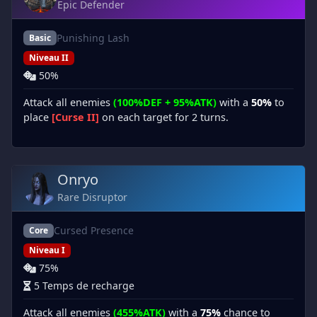
Epic Defender
Punishing Lash
Basic
Niveau II
50%
Attack all enemies
(100%DEF + 95%ATK)
with a
50%
to
place
[Curse II]
on each target for 2 turns.
Onryo
Rare Disruptor
Cursed Presence
Core
Niveau I
75%
5 Temps de recharge
Attack all enemies
(455%ATK)
with a
75%
chance to