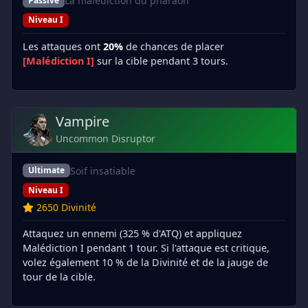
La malédiction du pharaon
Passive
Niveau I
Les attaques ont
20%
de chances de placer
[Malédiction I]
sur la cible pendant 3 tours.
Vampire
Uncommon Disruptor
Soif insatiable
Ultimate
Niveau I
2650 Divinité
Attaquez un ennemi (325 % d'ATQ) et appliquez
Malédiction I pendant 1 tour. Si l'attaque est critique,
volez également 10 % de la Divinité et de la jauge de
tour de la cible.