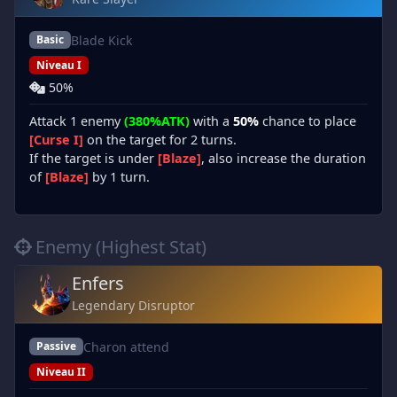
Blade Kick
Basic
Niveau I
50%
Attack 1 enemy
(380%ATK)
with a
50%
chance to place
[Curse I]
on the target for 2 turns.
If the target is under
[Blaze]
, also increase the duration
of
[Blaze]
by 1 turn.
Enemy (Highest Stat)
Enfers
Legendary Disruptor
Charon attend
Passive
Niveau II