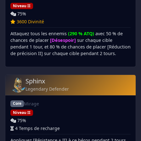
Niveau II
75%
3600 Divinité
Attaquez tous les ennemis
(290 % ATQ)
avec 50 % de
chances de placer
[Désespoir]
sur chaque cible
pendant 1 tour, et 80 % de chances de placer [Réduction
de précision II] sur chaque cible pendant 2 tours.
Sphinx
Legendary Defender
Mirage
Core
Niveau II
75%
4 Temps de recharge
Appliquez [Résistance + II] à ce héros pendant 2 tours,