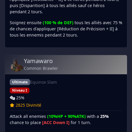
puis [Disparition] à tous les alliés sauf ce héros
pendant 2 tours.
Soignez ensuite
(100 % de DEF)
tous les alliés avec 75 %
de chances d'appliquer [Réduction de Précision + II] à
tous les ennemis pendant 2 tours.
Yamawaro
Common Brawler
Equinox Slam
Ultimate
Niveau I
25%
2825 Divinité
Attack all enemies
(10%HP + 90%ATK)
with a
25%
chance to place
[ACC Down I]
for 1 turn.