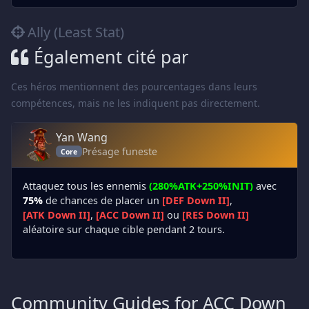
Ally (Least Stat)
Également cité par
Ces héros mentionnent des pourcentages dans leurs
compétences, mais ne les indiquent pas directement.
Yan Wang
Présage funeste
Core
Attaquez tous les ennemis
(280%ATK+250%INIT)
avec
75%
de chances de placer un
[DEF Down II]
,
[ATK Down II]
,
[ACC Down II]
ou
[RES Down II]
aléatoire sur chaque cible pendant 2 tours.
Community Guides for ACC Down