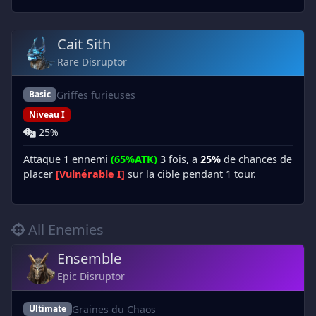
Cait Sith
Rare Disruptor
Griffes furieuses
Basic
Niveau I
25%
Attaque 1 ennemi
(65%ATK)
3 fois, a
25%
de chances de
placer
[Vulnérable I]
sur la cible pendant 1 tour.
All Enemies
Ensemble
Epic Disruptor
Graines du Chaos
Ultimate