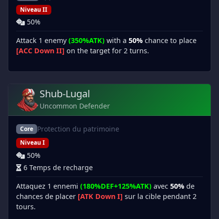
Niveau II
50%
Attack 1 enemy
(350%ATK)
with a
50%
chance to place
[ACC Down II]
on the target for 2 turns.
Shub-Lugal
Uncommon Defender
Protection du patrimoine
Core
Niveau I
50%
6 Temps de recharge
Attaquez 1 ennemi
(180%DEF+125%ATK)
avec
50%
de
chances de placer
[ATK Down I]
sur la cible pendant 2
tours.