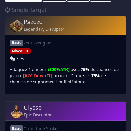
Single Target
Pazuzu
Legendary Disruptor
Vent aveuglant
Basic
Niveau II
75%
Attaquez 1 ennemi
(320%ATK)
avec
75%
de chances de
placer
[ACC Down II]
pendant 2 tours et
75%
de
chances de supprimer 1 buff aléatoire.
Ulysse
Epic Disruptor
Opportune Strike
Basic