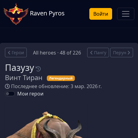
Raven Pyros
Войти
All heroes · 48 of 226
Герои
Пангу
Перун
Пазузу
Винт Тиран
Легендарный
Последнее обновление: 3 мар. 2026 г.
Мои герои