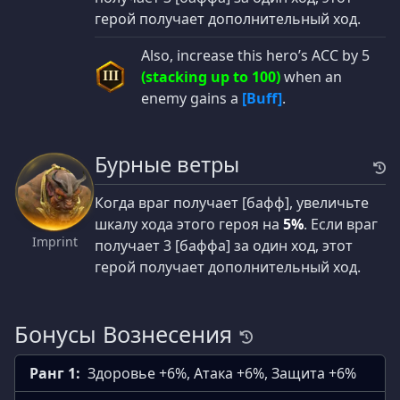
герой получает дополнительный ход.
Also, increase this hero’s ACC by 5
(stacking up to 100)
when an
III
enemy gains a
[Buff]
.
Бурные ветры
Когда враг получает [бафф], увеличьте
шкалу хода этого героя на
5%
. Если враг
Imprint
получает 3 [баффа] за один ход, этот
герой получает дополнительный ход.
Бонусы Вознесения
Ранг 1:
Здоровье +6%, Атака +6%, Защита +6%