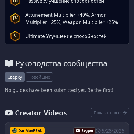
Passive Улучшение способностей
III
Attunement Multiplier +40%, Armor
IV
Multiplier +25%, Weapon Multiplier +25%
Ultimate Улучшение способностей
V
Руководства сообщества
Сверху
Новейшие
No guides have been submitted yet. Be the first!
Creator Videos
Показать все
5/28/2026
DanManREAL
Видео