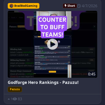
4/7/2026
BradBodGaming
Short
0:45
Godforge Hero Rankings - Pazuzu!
Pazuzu
83
1