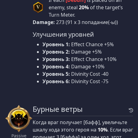
If each
[Debuff]
is placed on an
enemy, steal
20%
of the target’s
V
Turn Meter.
Damage:
273 (91 x 3 попадание(-ы))
Улучшения уровней
Уровень 1:
Effect Chance +5%
Уровень 2:
Damage +5%
Уровень 3:
Effect Chance +10%
Уровень 4:
Damage +10%
Уровень 5:
Divinity Cost -40
Уровень 6:
Divinity Cost -75
Бурные ветры
Когда враг получает [бафф], увеличьте
шкалу хода этого героя на
10%
. Если враг
Passive
получает 3 [баффа] за один ход, этот