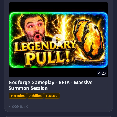
4:27
Godforge Gameplay - BETA - Massive
Summon Session
Hercules
Achilles
Pazuzu
8.2K
0