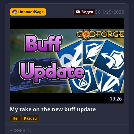
1/29/2026
UnboundSage
Видео
19:26
My take on the new buff update
Hel
Pazuzu
415
0