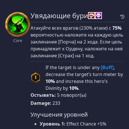
Увядающие бури
Атакуйте всех врагов (230% атаки) с
75%
вероятностью наложите на каждую цель
Core
заклинание [Порча] на 2 хода. Если цель
принадлежит к Ордену, наложите на неё
заклинание [Страх] на 1 ход.
If the target is under any
[Buff]
,
decrease the target’s turn meter by
I
10%
and increase this hero’s
Divinity by
10%
.
Остывать:
5 поворот(ы)
Damage:
233
Улучшения уровней
Уровень 1:
Effect Chance +5%