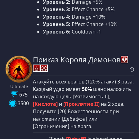
Уровень 2:
Damage +5%
Уровень 3:
Effect Chance +5%
Уровень 4:
Damage +10%
Уровень 5:
Effect Chance +10%
Уровень 6:
Cooldown -1
Приказ Короля Демонов
Атакуйте всех врагов (120% атаки) 3 раза.
Ultimate
Каждый удар имеет
50%
шанс наложить
675
на каждую цель [Уязвимость II],
3500
[Кислота]
и
[Проклятие II]
на 2 хода.
Получите [20] Божественности при
наложении [Дебаффа] или
[Ограничения] на врага.