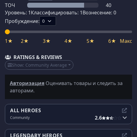
ТОЧ
40
Уровень:
1
Классифицировать:
1
Вознесение:
0
Пробуждение:
1★
2★
3★
4★
5★
6★
Макс
RATINGS & REVIEWS
Show:
Community Average
Авторизация
Оценивать товары и следить за
авторами.
ALL HEROES
2.6
Community
LEGENDARY HEROES