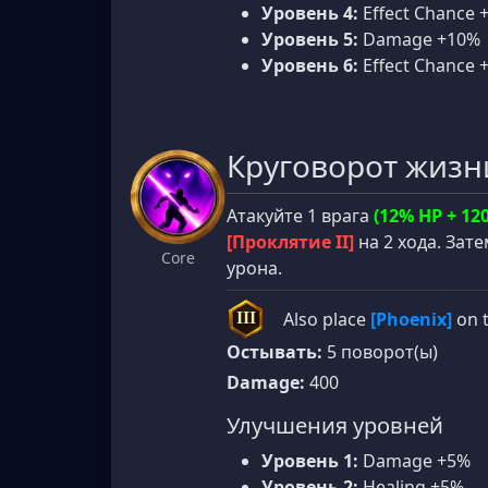
Уровень 4:
Effect Chance 
Уровень 5:
Damage +10%
Уровень 6:
Effect Chance 
Круговорот жизн
Атакуйте 1 врага
(12% HP + 12
[Проклятие II]
на 2 хода. Зат
Core
урона.
Also place
[Phoenix]
on t
III
Остывать:
5 поворот(ы)
Damage:
400
Улучшения уровней
Уровень 1:
Damage +5%
Уровень 2:
Healing +5%