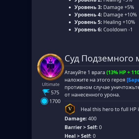
Уровень 3:
Damage +5%
Уровень 4:
Damage +10%
Уровень 5:
Healing +10%
Уровень 6:
Cooldown -1
Суд Подземного 
Атакуйте 1 врага
(13% HP + 11
наложите на этого героя
[Бар
Ultimate
противном случае уничтожьте
575
от нанесенного урона.
1700
Heal this hero to full HP i
V
Damage:
400
Barrier > Self:
0
Heal > Self:
0