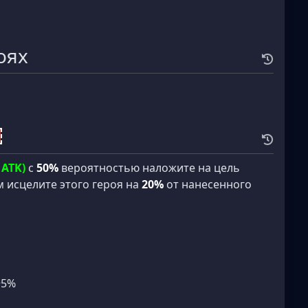
оях
 ATK)
с
50%
вероятностью наложите на цель
ем исцелите этого героя на
20%
от нанесенного
+5%