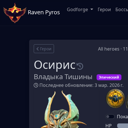
Godforge
Герои
Босс
Raven Pyros
All heroes · 1
Герои
Осирис
Владыка Тишины
Эпический
Последнее обновление: 3 мар. 2026 г.
Пока
HP