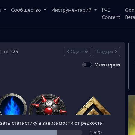
ы
Сообщество
Инструментарий
PvE
God
Content
Bet
12 of 226
Одиссей
Пандора
Мои герои
зать статистику в зависимости от редкости
1,620