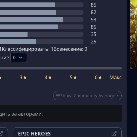
85
82
93
85
35
25
1
Классифицировать:
1
Вознесение:
0
ние:
★
3★
4★
5★
6★
Макс
Show:
Community Average
дить за авторами.
EPIC HEROES