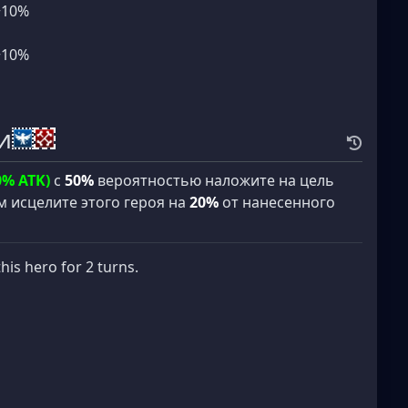
+10%
+10%
и
0% ATK)
с
50%
вероятностью наложите на цель
ем исцелите этого героя на
20%
от нанесенного
his hero for 2 turns.