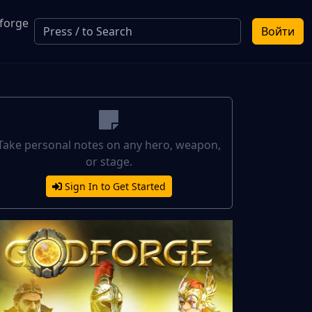
forge
Войти
a
Take personal notes on any hero, weapon,
or stage.
Sign In to Get Started