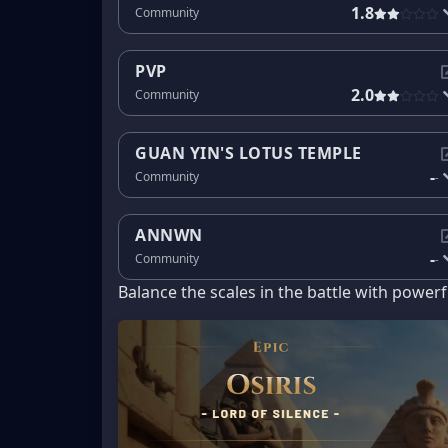
1.8
Community
PVP
2.0
Community
GUAN YIN'S LOTUS TEMPLE
-
Community
-
ANNWN
-
Community
-
Balance the scales in the battle with powerf