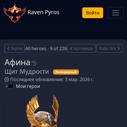
Raven Pyros
Войти
All heroes · 9 of 226
Герои
Артемида
Баба Яга
Афина
Щит Мудрости
Легендарный
Последнее обновление: 3 мар. 2026 г.
Мои герои