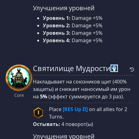
Улучшения уровней
Уровень 1:
Damage +5%
Уровень 2:
Damage +5%
Уровень 3:
Damage +5%
Уровень 4:
Damage +5%
Святилище Мудрости
Накладывает на союзников щит (400%
защиты) и снижает наносимый им урон
Core
на
5%
(эффект суммируется до 3 раз).
Place
[RES Up II]
on all allies for 2
I
Turns.
Остывать:
4 поворот(ы)
Улучшения уровней