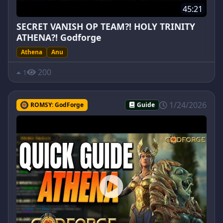
45:21
SECRET VANISH OP TEAM?! HOLY TRINITY
ATHENA?! Godforge
Athena
Anu
200
1
1/24/2026
ROMSY: GodForge
Guide