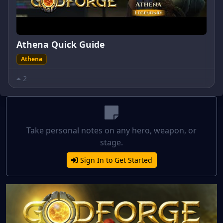
Athena Quick Guide
Athena
2
Take personal notes on any hero, weapon, or
stage.
Sign In to Get Started