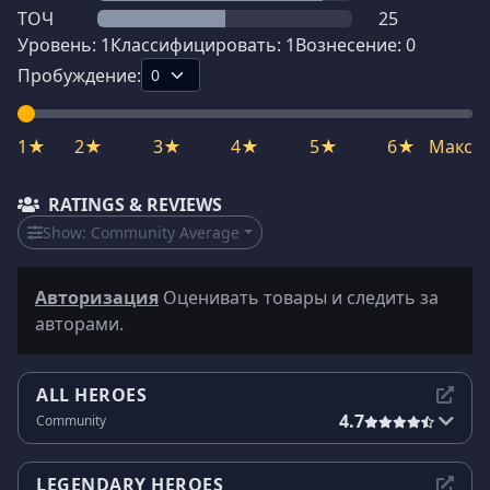
ТОЧ
25
Уровень:
1
Классифицировать:
1
Вознесение:
0
Пробуждение:
1★
2★
3★
4★
5★
6★
Макс
RATINGS & REVIEWS
Show:
Community Average
Авторизация
Оценивать товары и следить за
авторами.
ALL HEROES
4.7
Community
LEGENDARY HEROES