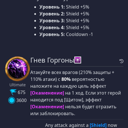
Уровень 1:
Shield +5%
Уровень 2:
Shield +5%
Уровень 3:
Shield +5%
Уровень 4:
Shield +5%
Уровень 5:
Cooldown -1
Гнев Горгоны
Атакуйте всех врагов (210% защиты +
110% атаки) с
80%
вероятностью
Ultimate
наложите на каждую цель эффект
675
[Окаменение]
на 1 ход. Если этот герой
находится под [Щитом], эффект
3600
[Окаменение]
нельзя будет отразить
или заблокировать.
Any attack against a
[Shield]
now