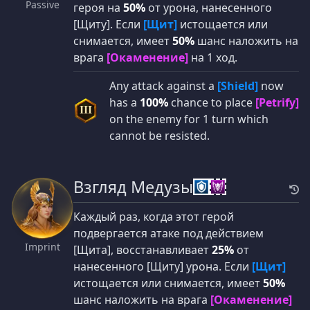
Passive
героя на
50%
от урона, нанесенного
[Щиту]. Если
[Щит]
истощается или
снимается, имеет
50%
шанс наложить на
врага
[Окаменение]
на 1 ход.
Any attack against a
[Shield]
now
has a
100%
chance to place
[Petrify]
III
on the enemy for 1 turn which
cannot be resisted.
Взгляд Медузы
Каждый раз, когда этот герой
подвергается атаке под действием
Imprint
[Щита], восстанавливает
25%
от
нанесенного [Щиту] урона. Если
[Щит]
истощается или снимается, имеет
50%
шанс наложить на врага
[Окаменение]