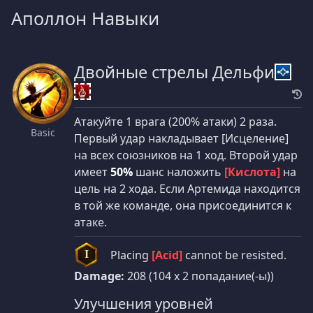
Аполлон Навыки
Двойные стрелы Дельфи
Атакуйте 1 врага (200% атаки) 2 раза.
Basic
Первый удар накладывает [Исцеление]
на всех союзников на 1 ход. Второй удар
имеет
50%
шанс наложить
[Кислота]
на
цель на 2 хода. Если Артемида находится
в той же команде, она присоединится к
атаке.
Placing
[Acid]
cannot be resisted.
I
Damage:
208 (104 x 2 попадание(-ы))
Улучшения уровней