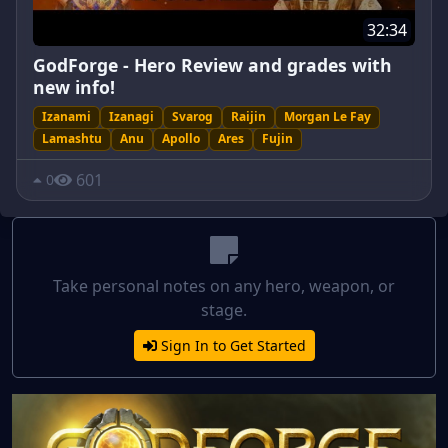
32:34
GodForge - Hero Review and grades with
new info!
Izanami
Izanagi
Svarog
Raijin
Morgan Le Fay
Lamashtu
Anu
Apollo
Ares
Fujin
601
0
Take personal notes on any hero, weapon, or
stage.
Sign In to Get Started