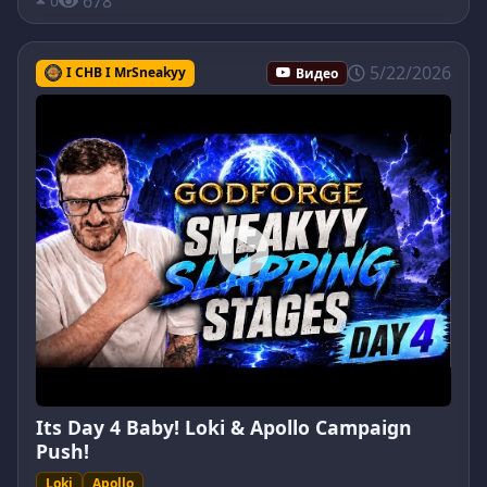
678
0
5/22/2026
I CHB I MrSneakyy
Видео
Its Day 4 Baby! Loki & Apollo Campaign
Push!
Loki
Apollo