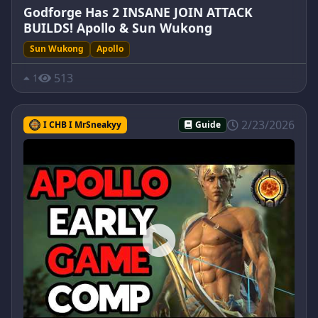
Godforge Has 2 INSANE JOIN ATTACK
BUILDS! Apollo & Sun Wukong
Sun Wukong
Apollo
513
1
2/23/2026
I CHB I MrSneakyy
Guide