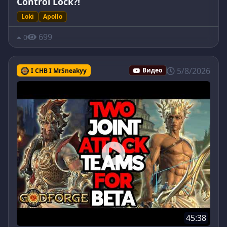
Control Lock?!
Loki
Apollo
699
0
5/8/2026
I CHB I MrSneakyy
Видео
45:38