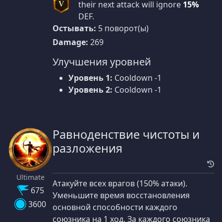
their next attack will ignore
15%
V
DEF.
Остывать:
5 поворот(ы)
Damage:
269
Улучшения уровней
Уровень 1:
Cooldown -1
Уровень 2:
Cooldown -1
Равноденствие чистоты и
разложения
Ultimate
Атакуйте всех врагов (150% атаки).
675
Уменьшите время восстановления
3600
основной способности каждого
союзника на 1 ход. За каждого союзника