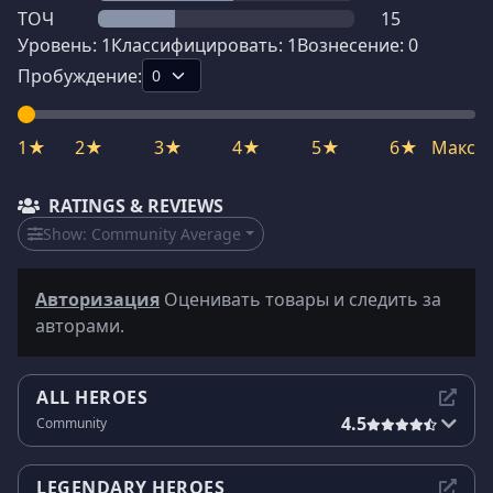
ТОЧ
15
Уровень:
1
Классифицировать:
1
Вознесение:
0
Пробуждение:
1★
2★
3★
4★
5★
6★
Макс
RATINGS & REVIEWS
Show:
Community Average
Авторизация
Оценивать товары и следить за
авторами.
ALL HEROES
4.5
Community
LEGENDARY HEROES