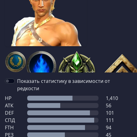
Показать статистику в зависимости от
редкости
HP
1,410
АТК
56
DEF
101
СПД
111
FTH
94
РЕЗ
45