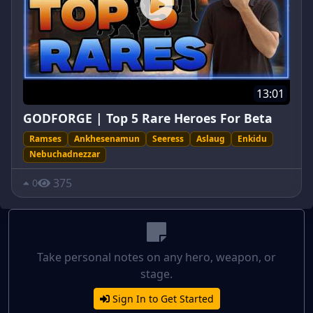
13:01
GODFORGE | Top 5 Rare Heroes For Beta
Ramses
Ankhesenamun
Seeress
Aslaug
Enkidu
Nebuchadnezzar
375
0
Take personal notes on any hero, weapon, or
stage.
Sign In to Get Started