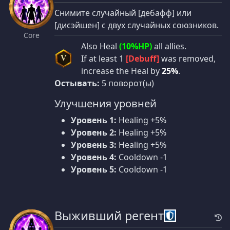
Снимите случайный [дебафф] или
[дисэйшен] с двух случайных союзников.
Core
Also Heal
(10%HP)
all allies.
If at least 1
[Debuff]
was removed,
V
increase the Heal by
25%
.
Остывать:
5 поворот(ы)
Улучшения уровней
Уровень 1:
Healing +5%
Уровень 2:
Healing +5%
Уровень 3:
Healing +5%
Уровень 4:
Cooldown -1
Уровень 5:
Cooldown -1
Выживший регент