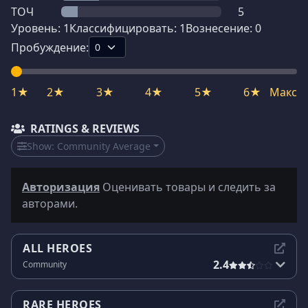
ТОЧ
5
Уровень:
1
Классифицировать:
1
Вознесение:
0
Пробуждение:
1★
2★
3★
4★
5★
6★
Макс
RATINGS & REVIEWS
Show:
Community Average
Авторизация
Оценивать товары и следить за
авторами.
ALL HEROES
2.4
Community
RARE HEROES