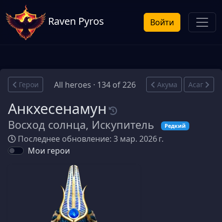
Raven Pyros
Войти
All heroes · 134 of 226
Герои
Акума
Асаг
Анкхесенамун
Восход солнца, Искупитель
Редкий
Последнее обновление: 3 мар. 2026 г.
Мои герои