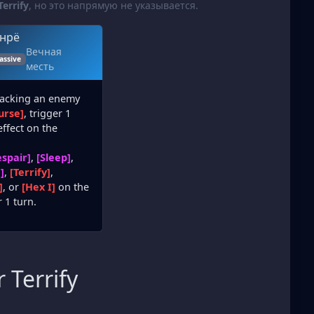
Terrify
, но это напрямую не указывается.
нрё
Вечная
assive
месть
acking an enemy
urse]
, trigger 1
ffect on the
spair]
,
[Sleep]
,
]
,
[Terrify]
,
]
, or
[Hex I]
on the
r 1 turn.
 Terrify