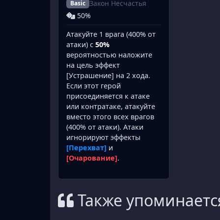
Закон Несчастья
Basic
50%
Атакуйте 1 врага (400% от
атаки) с
50%
вероятностью наложите
на цель эффект
[Устрашение] на 2 хода.
Если этот герой
присоединяется к атаке
или контратаке, атакуйте
вместо этого всех врагов
(400% от атаки). Атаки
игнорируют эффекты
[Перехват]
и
[Очарование]
.
Также упоминаетс