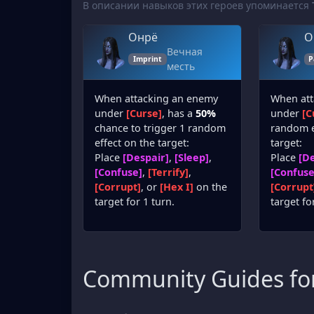
В описании навыков этих героев упоминается
Онрё
О
Вечная
Imprint
P
месть
When attacking an enemy
When att
under
[Curse]
, has a
50%
under
[C
chance to trigger 1 random
random e
effect on the target:
target:
Place
[Despair]
,
[Sleep]
,
Place
[De
[Confuse]
,
[Terrify]
,
[Confuse
[Corrupt]
, or
[Hex I]
on the
[Corrupt
target for 1 turn.
target fo
Community Guides for