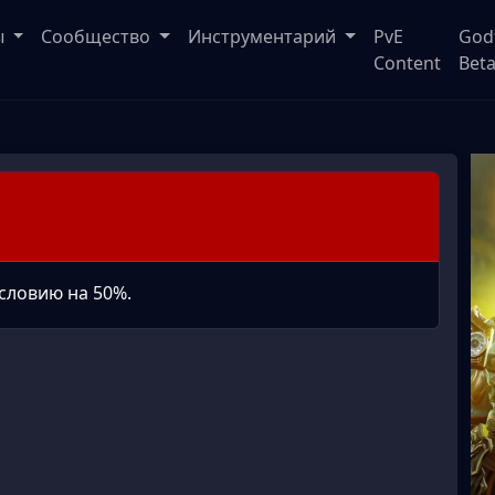
ы
Сообщество
Инструментарий
PvE
God
Content
Bet
словию на 50%.