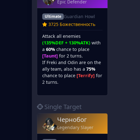
Epic Defender
Guardian Howl
Ultimate
3725 Божественность
Attack all enemies
(135%DEF + 130%ATK)
with
a
60%
chance to place
[Taunt]
for 2 turns.
If Freki and Odin are on the
ally team, also has a
75%
chance to place
[Terrify]
for
2 turns.
Single Target
Чернобог
Legendary Slayer