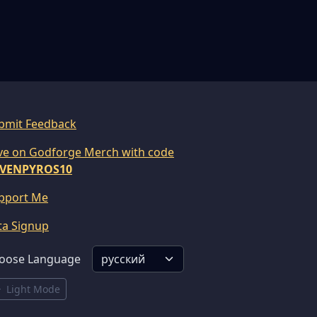
bmit Feedback
ve on Godforge Merch with code
VENPYROS10
pport Me
ta Signup
oose Language
Light Mode