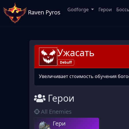
Godforge
Герои
Босс
Raven Pyros
Ужасать
Debuff
Увеличивает стоимость обучения бого
Герои
All Enemies
Гери