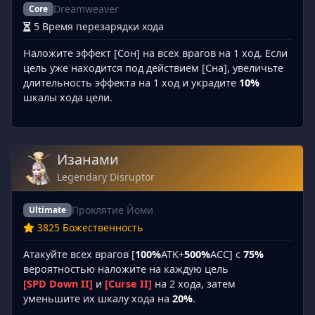
Dreamweaver
Core
5 Время перезарядки хода
Наложите эффект [Сон] на всех врагов на 1 ход. Если
цель уже находится под действием [Сна], увеличьте
длительность эффекта на 1 ход и украдите
10%
шкалы хода цели.
Изанами
Legendary Disruptor
Проклятие Йоми
Ultimate
3825 Божественность
Атакуйте всех врагов [
100%
ATK+
500%
ACC] с
75%
вероятностью наложите на каждую цель
[SPD Down II]
и
[Curse II]
на 2 хода, затем
уменьшите их шкалу хода на
20%
.