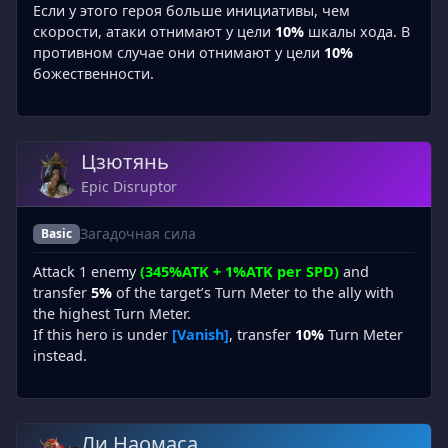
Если у этого героя больше инициативы, чем
скорости, атаки отнимают у цели
10%
шкалы хода. В
противном случае они отнимают у цели
10%
божественности.
Цзютянь
Epic Disruptor
Загадочная сила
Basic
Attack 1 enemy
(345%ATK + 1%ATK per SPD)
and
transfer
5%
of the target’s Turn Meter to the ally with
the highest Turn Meter.
If this hero is under
[Vanish]
, transfer
10%
Turn Meter
instead.
Ли Наомаса