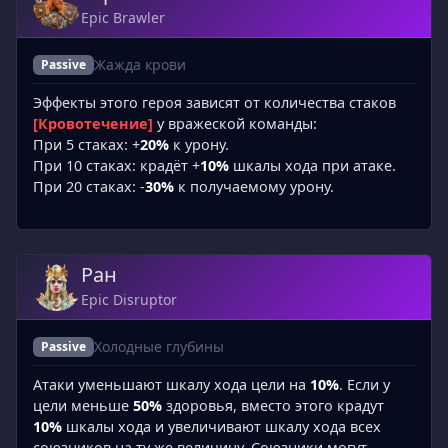
Epic Brawler
Жажда крови
Passive
Эффекты этого героя зависят от количества стаков
[Кровотечение]
у вражеской команды:
При 5 стаках: +
20%
к урону.
При 10 стаках: крадёт +
10%
шкалы хода при атаке.
При 20 стаках: -
30%
к получаемому урону.
Ран
Epic Disruptor
Холодные глубины
Passive
Атаки уменьшают шкалу хода цели на
10%
. Если у
цели меньше
50%
здоровья, вместо этого крадут
10%
шкалы хода и увеличивают шкалу хода всех
союзников на ту же величину. Союзники могут