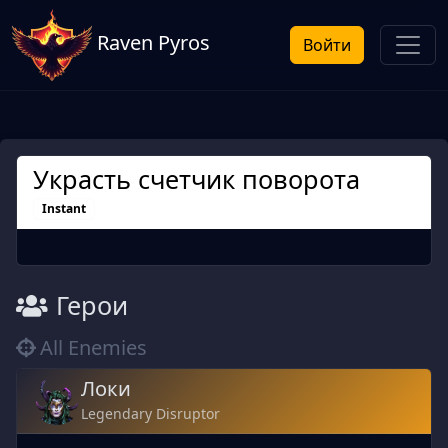
Raven Pyros
Войти
Украсть счетчик поворота
Instant
Герои
All Enemies
Локи
Legendary Disruptor