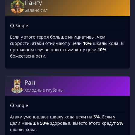
Пангу
Баланс сил
Single
Если у этого героя больше инициативы, чем
скорости, атаки отнимают у цели
10%
шкалы хода. В
противном случае они отнимают у цели
10%
божественности.
Ран
Холодные глубины
Single
Атаки уменьшают шкалу хода цели на
5%
. Если у
цели меньше
50%
здоровья, вместо этого крадут
5%
шкалы хода.