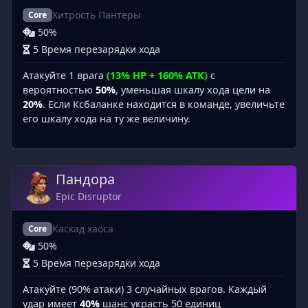
Хитрость Пантеры
Core
50%
5 Время перезарядки хода
Атакуйте 1 врага
(13% HP + 160% ATK)
с
вероятностью
50%
, уменьшая шкалу хода цели на
20%
. Если Ксбаланке находится в команде, увеличьте
его шкалу хода на ту же величину.
Пандора
Epic Disruptor
Каскад хаоса
Core
50%
5 Время перезарядки хода
Атакуйте (90% атаки) 3 случайных врагов. Каждый
удар имеет
40%
шанс украсть 50 единиц