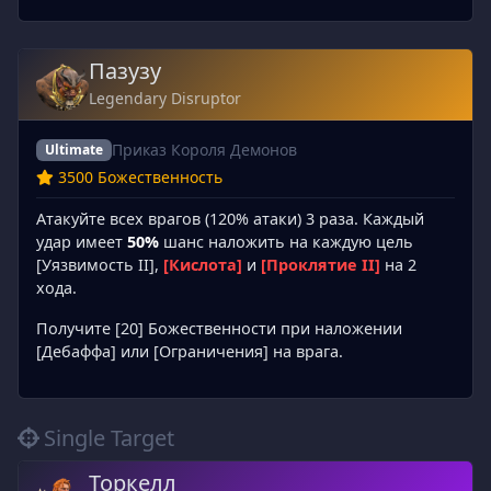
Пазузу
Legendary Disruptor
Приказ Короля Демонов
Ultimate
3500 Божественность
Атакуйте всех врагов (120% атаки) 3 раза. Каждый
удар имеет
50%
шанс наложить на каждую цель
[Уязвимость II],
[Кислота]
и
[Проклятие II]
на 2
хода.
Получите [20] Божественности при наложении
[Дебаффа] или [Ограничения] на врага.
Single Target
Торкелл