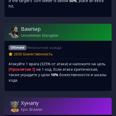
If the target’s Turn Meter is below
50%
, place an extra
hit.
Вампир
Uncommon Disruptor
Ненасытная жажда
Ultimate
2650 Божественность
Атакуйте 1 врага (325% от атаки) и наложите на цель
[Проклятие I]
на 1 ход. Если атака критическая,
также украдите у цели
10%
божественности и шкалы
хода.
Хунапу
Epic Brawler