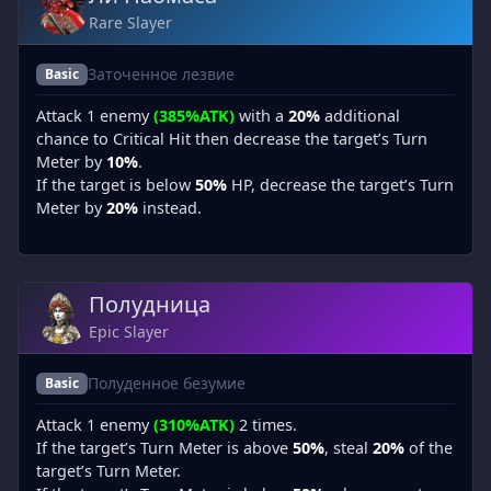
Rare Slayer
Заточенное лезвие
Basic
Attack 1 enemy
(385%ATK)
with a
20%
additional
chance to Critical Hit then decrease the target’s Turn
Meter by
10%
.
If the target is below
50%
HP, decrease the target’s Turn
Meter by
20%
instead.
Полудница
Epic Slayer
Полуденное безумие
Basic
Attack 1 enemy
(310%ATK)
2 times.
If the target’s Turn Meter is above
50%
, steal
20%
of the
target’s Turn Meter.