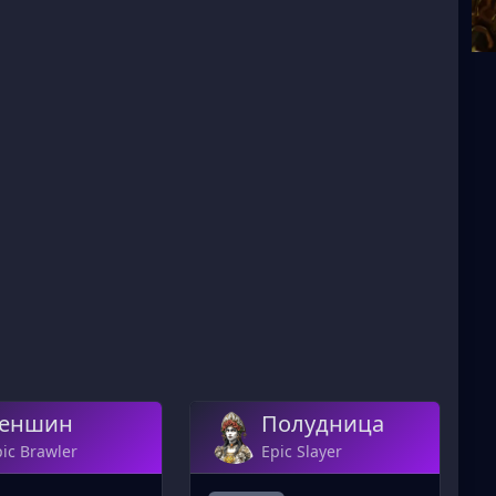
еншин
Полудница
ic Brawler
Epic Slayer