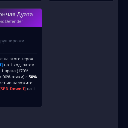
ончая Дуата
pic Defender
группировки
 на этого героя
I]
на 1 ход, затем
 1 врага (170%
 90% атаки) с
50%
остью наложите
[SPD Down I]
на 1