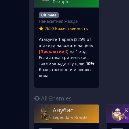
Disruptor
Ultimate
Ненасытная жажда
2650 Божественность
Атакуйте 1 врага (325% от
атаки) и наложите на цель
[Проклятие I]
на 1 ход.
Если атака критическая,
также украдите у цели
10%
божественности и шкалы
хода.
All Enemies
Анубис
К
Legendary Brawler
Ep