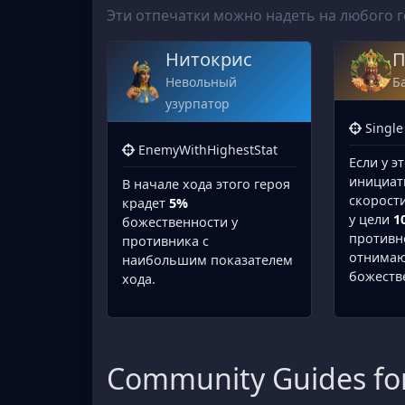
Эти отпечатки можно надеть на любого 
Нитокрис
П
Невольный
Б
узурпатор
Single
EnemyWithHighestStat
Если у э
инициат
В начале хода этого героя
скорост
крадет
5%
у цели
1
божественности у
противн
противника с
отнимаю
наибольшим показателем
божеств
хода.
Community Guides for 