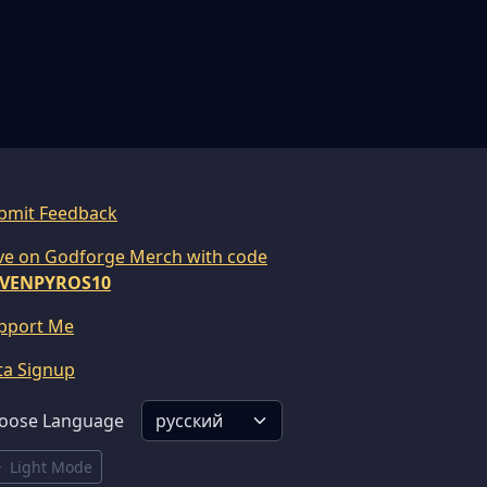
bmit Feedback
ve on Godforge Merch with code
VENPYROS10
pport Me
ta Signup
oose Language
Light Mode