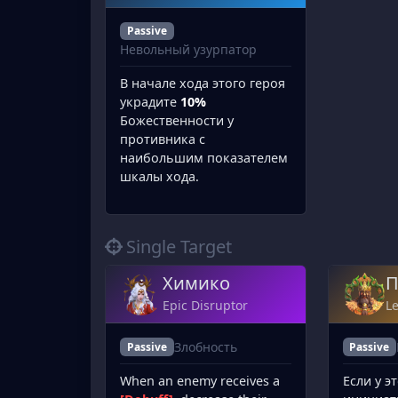
Passive
Невольный узурпатор
В начале хода этого героя
украдите
10%
Божественности у
противника с
наибольшим показателем
шкалы хода.
Single Target
Химико
П
Epic Disruptor
L
Злобность
Passive
Passive
When an enemy receives a
Если у э