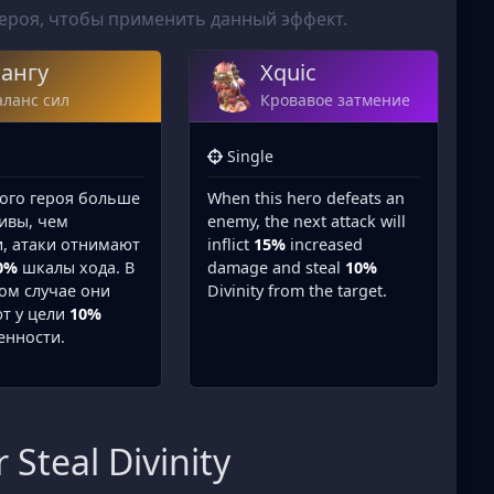
героя, чтобы применить данный эффект.
ангу
Xquic
аланс сил
Кровавое затмение
Single
того героя больше
When this hero defeats an
ивы, чем
enemy, the next attack will
и, атаки отнимают
inflict
15%
increased
0%
шкалы хода. В
damage and steal
10%
ом случае они
Divinity from the target.
т у цели
10%
енности.
Steal Divinity