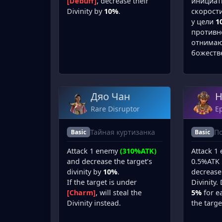
[Debuff]
, decrease their
инициат
Divinity by
10%
.
скорост
у цели
1
противн
отнимаю
божеств
Дяо Чан
Н
Rare Disruptor
Ep
Тайная куртизанка
По
Basic
Basic
Attack 1 enemy
(310%ATK)
Attack 1
and decrease the target’s
0.5%ATK 
divinity by
10%
.
decreas
If the target is under
Divinity.
[Charm]
, will steal the
5%
for e
Divinity instead.
the targe