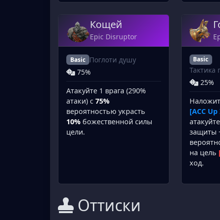
Кощей
Г
Epic Disruptor
E
Поглоти душу
Basic
Basic
Тактика 
75%
25%
Атакуйте 1 врага (290%
Наложите
атаки) с
75%
[ACC Up 
вероятностью украсть
атакуйте
10%
божественной силы
защиты +
цели.
вероятн
на цель
ход.
Оттиски