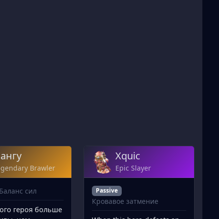
ангу
Xquic
egendary Brawler
Epic Slayer
Баланс сил
Passive
Кровавое затмение
того героя больше