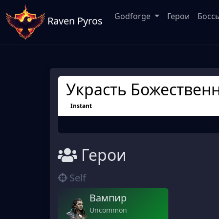
Godforge
Герои
Босс
Raven Pyros
Украсть Божествен
Instant
Герои
Self
Вампир
Uncommon