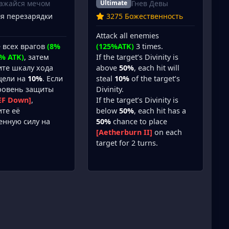
ажайся мечом
Гнев Девы
Ultimate
мя перезарядки
3275 Божественность
Attack all enemies
 всех врагов
(8%
(125%ATK)
3 times.
% ATK)
, затем
If the target’s Divinity is
те шкалу хода
above
50%
, each hit will
цели на
10%
. Если
steal
10%
of the target’s
уровень защиты
Divinity.
EF Down]
,
If the target’s Divinity is
те её
below
50%
, each hit has a
енную силу на
50%
chance to place
[Aetherburn II]
on each
target for 2 turns.