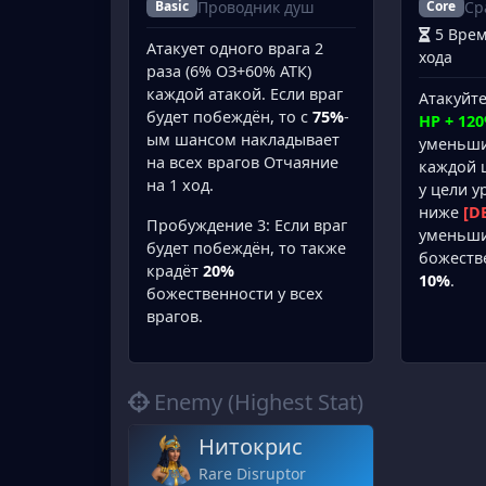
Проводник душ
Ср
Basic
Core
5 Вре
Атакует одного врага 2
хода
раза (6% ОЗ+60% АТК)
каждой атакой. Если враг
Атакуйте
будет побеждён, то с
75%
-
HP + 120
ым шансом накладывает
уменьши
на всех врагов Отчаяние
каждой 
на 1 ход.
у цели 
ниже
[D
Пробуждение 3: Если враг
уменьши
будет побеждён, то также
божеств
крадёт
20%
10%
.
божественности у всех
врагов.
Enemy (Highest Stat)
Нитокрис
Rare Disruptor