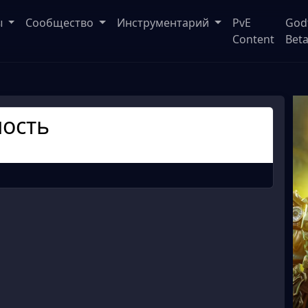
ы
Сообщество
Инструментарий
PvE
God
Content
Bet
ность