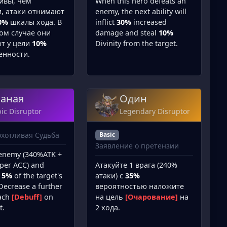
When this hero defeats an
ивы, чем
enemy, the next ability will
и, атаки отнимают
inflict
30%
increased
0%
шкалы хода. В
damage and steal
10%
ом случае они
Divinity from the target.
т у цели
10%
енности.
аная
Один
ic Disruptor
Legendary Disruptor
хотливая Судьба
Basic
Заявление о претензии
 enemy (340%ATK +
Атакуйте 1 врага (240%
per ACC) and
атаки) с
35%
e
5%
of the target's
вероятностью наложите
 Decrease a further
на цель
[Очарование]
на
ach
[Debuff]
on
2 хода.
t.