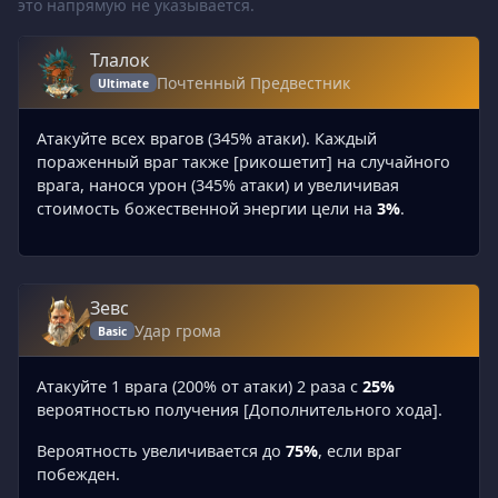
это напрямую не указывается.
Тлалок
Почтенный Предвестник
Ultimate
Атакуйте всех врагов (345% атаки). Каждый
пораженный враг также [рикошетит] на случайного
врага, нанося урон (345% атаки) и увеличивая
стоимость божественной энергии цели на
3%
.
Зевс
Удар грома
Basic
Атакуйте 1 врага (200% от атаки) 2 раза с
25%
вероятностью получения [Дополнительного хода].
Вероятность увеличивается до
75%
, если враг
побежден.