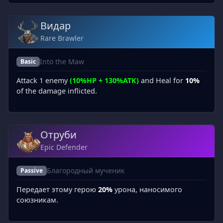
Видар
Rare Brawler
Into the Maw
Basic
Attack 1 enemy
(10%HP + 130%ATK)
and Heal for
10%
of the damage inflicted.
Отруби
Epic Defender
Благородный мученик
Passive
Передает этому герою
20%
урона, наносимого
союзникам.