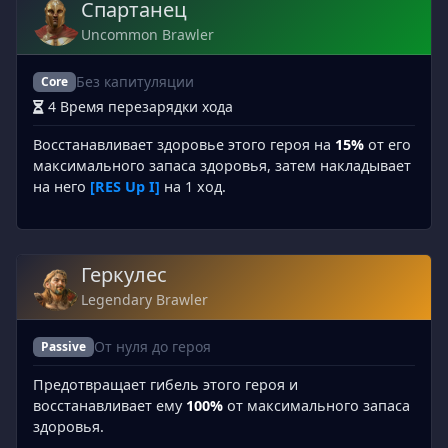
Спартанец
Uncommon Brawler
Без капитуляции
Core
4 Время перезарядки хода
Восстанавливает здоровье этого героя на
15%
от его
максимального запаса здоровья, затем накладывает
на него
[RES Up I]
на 1 ход.
Геркулес
Legendary Brawler
От нуля до героя
Passive
Предотвращает гибель этого героя и
восстанавливает ему
100%
от максимального запаса
здоровья.