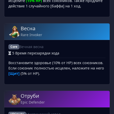
исцелите
(15% HP)
всех союзников. Также продлите
действие 1 случайного [баффа] на 1 ход.
Весна
Rare Invoker
Вечная весна
Core
5 Время перезарядки хода
Восстановите здоровье (10% от HP) всех союзников.
Если союзник полностью исцелен, наложите на него
[Щит]
(5% от HP).
Отруби
Epic Defender