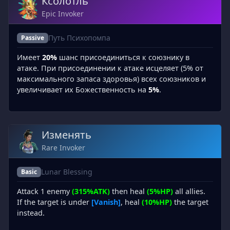
Ксолотль
Epic Invoker
Путь Психопомпа
Passive
Имеет
20%
шанс присоединиться к союзнику в
атаке. При присоединении к атаке исцеляет (5% от
максимального запаса здоровья) всех союзников и
увеличивает их Божественность на
5%
.
Изменять
Rare Invoker
Lunar Blessing
Basic
Attack 1 enemy
(315%ATK)
then heal
(5%HP)
all allies.
If the target is under
[Vanish]
, heal
(10%HP)
the target
instead.