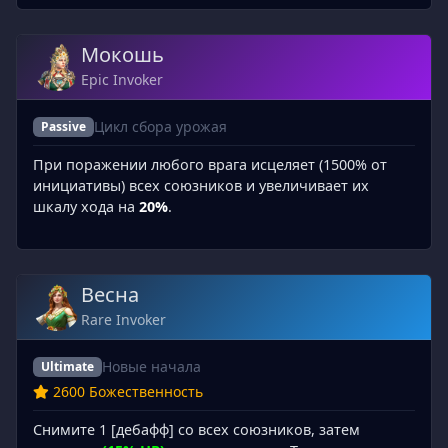
Мокошь
Epic Invoker
Цикл сбора урожая
Passive
При поражении любого врага исцеляет (1500% от
инициативы) всех союзников и увеличивает их
шкалу хода на
20%
.
Весна
Rare Invoker
Новые начала
Ultimate
2600 Божественность
Снимите 1 [дебафф] со всех союзников, затем