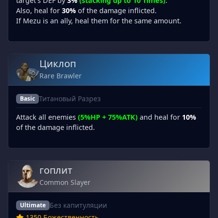
target’s DEF by
3%
(stacking up to 10 Times)
.
Also, heal for
30%
of the damage inflicted.
If Mezu is an ally, heal them for the same amount.
Циклоп
Rare Brawler
Титановый Разрез
Basic
Attack all enemies
(5%HP + 75%ATK)
and heal for
10%
of the damage inflicted.
гоплит
Common Slayer
Без капитуляции
Ultimate
1350 Божественность