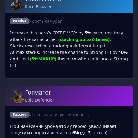
Rare Brawler
Ярость самурая
Passive
Increase this hero’s CRIT DMG% by
5%
each time they
attack the same target
(stacking up to 6 times)
.
Stacks reset when attacking a different target.
At max stacks, increase the chance to Strong Hit by
10%
and Heal
(5%MAXHP)
this hero when inflicting a Strong
Hit.
Гогмагог
Epic Defender
Колоссальная устойчивость
Passive
При нанесении урона этому герою, увеличивает
защиту и сопротивление на
6%
(до 5 стаков).