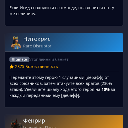
Если Исида находится в команде, она лечится на ту
же величину.
Нитокрис
Rare Disruptor
Утопленный банкет
Ultimate
2875 Божественность
Передайте этому герою 1 случайный [дебафф] от
всех союзников, затем атакуйте всех врагов (230%
атаки). Увеличьте шкалу хода этого героя на
10%
за
каждый переданный ему [дебафф].
Фенрир
Legendary Slayer