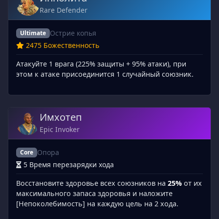
Rare Defender
Острие копья
Ultimate
2475 Божественность
Атакуйте 1 врага (225% защиты + 95% атаки), при
этом к атаке присоединится 1 случайный союзник.
Имхотеп
Epic Invoker
Опора
Core
5 Время перезарядки хода
Восстановите здоровье всех союзников на
25%
от их
максимального запаса здоровья и наложите
[Непоколебимость] на каждую цель на 2 хода.