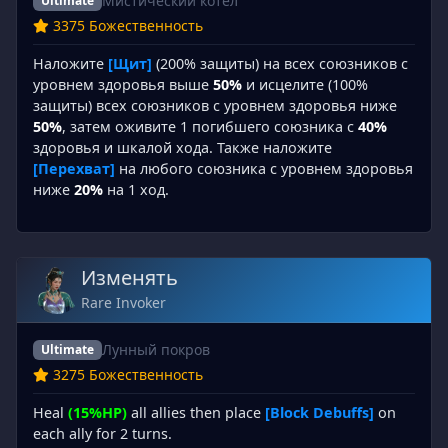
Мистический котел
Ultimate
3375 Божественность
Наложите
[Щит]
(200% защиты) на всех союзников с
уровнем здоровья выше
50%
и исцелите (100%
защиты) всех союзников с уровнем здоровья ниже
50%
, затем оживите 1 погибшего союзника с
40%
здоровья и шкалой хода. Также наложите
[Перехват]
на любого союзника с уровнем здоровья
ниже
20%
на 1 ход.
Изменять
Rare Invoker
Лунный покров
Ultimate
3275 Божественность
Heal
(15%HP)
all allies then place
[Block Debuffs]
on
each ally for 2 turns.