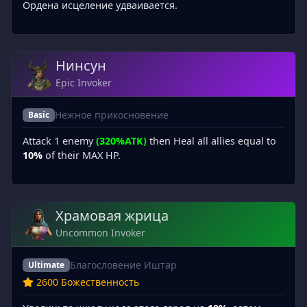
Ордена исцеление удваивается.
Нинсун
Epic Invoker
Нежное прикосновение
Basic
Attack 1 enemy
(320%ATK)
then Heal all allies equal to
10%
of their MAX HP.
Храмовая жрица
Uncommon Invoker
Благословение Иштар
Ultimate
2600 Божественность