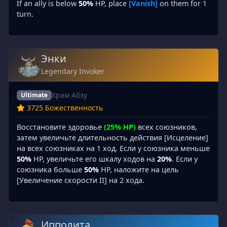
If an ally is below
50%
HP, place
[Vanish]
on them for 1
turn.
Энки
Legendary Invoker
Храм Абзу
Ultimate
3725 Божественность
Восстановите здоровье
(25% HP)
всех союзников,
затем увеличьте длительность действия [Исцеление]
на всех союзниках на 1 ход. Если у союзника меньше
50%
HP, увеличьте его шкалу ходов на
20%
. Если у
союзника больше
50%
HP, наложите на цель
[Увеличение скорости II] на 2 хода.
Ипполита