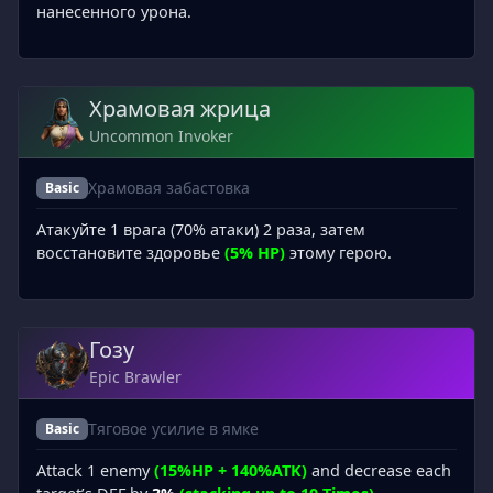
нанесенного урона.
Храмовая жрица
Uncommon Invoker
Храмовая забастовка
Basic
Атакуйте 1 врага (70% атаки) 2 раза, затем
восстановите здоровье
(5% HP)
этому герою.
Гозу
Epic Brawler
Тяговое усилие в ямке
Basic
Attack 1 enemy
(15%HP + 140%ATK)
and decrease each