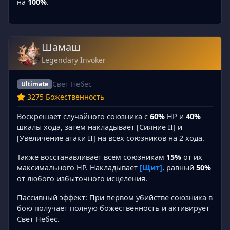
на
100%
.
Шамаш
Legendary Invoker
Свет Небес
Ultimate
3275 Божественность
Воскрешает случайного союзника с
60%
HP и
40%
шкалы хода, затем накладывает [Сияние II] и
[Увеличение атаки II] на всех союзников на 2 хода.
Также восстанавливает всем союзникам
15%
от их
максимального HP. Накладывает
[Щит]
, равный
50%
от любого избыточного исцеления.
Пассивный эффект: При первом убийстве союзника в
бою получает полную божественность и активирует
Свет Небес.