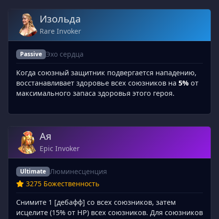
Изольда
Rare Invoker
Эхо сердца
Passive
Когда союзный защитник подвергается нападению,
восстанавливает здоровье всех союзников на
5%
от
максимального запаса здоровья этого героя.
Ая
Epic Invoker
Люминесценция
Ultimate
3275 Божественность
Снимите 1 [дебафф] со всех союзников, затем
исцелите (15% от HP) всех союзников. Для союзников