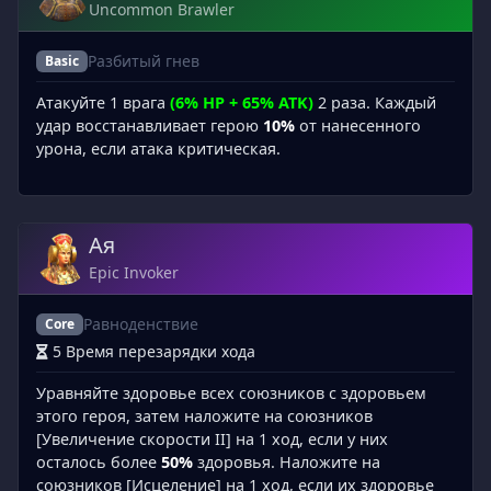
Uncommon Brawler
Разбитый гнев
Basic
Атакуйте 1 врага
(6% HP + 65% ATK)
2 раза. Каждый
удар восстанавливает герою
10%
от нанесенного
урона, если атака критическая.
Ая
Epic Invoker
Равноденствие
Core
5 Время перезарядки хода
Уравняйте здоровье всех союзников с здоровьем
этого героя, затем наложите на союзников
[Увеличение скорости II] на 1 ход, если у них
осталось более
50%
здоровья. Наложите на
союзников [Исцеление] на 1 ход, если их здоровье