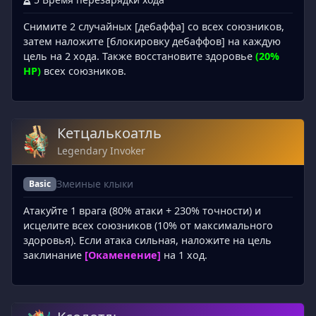
Снимите 2 случайных [дебаффа] со всех союзников,
затем наложите [блокировку дебаффов] на каждую
цель на 2 хода. Также восстановите здоровье
(20%
HP)
всех союзников.
Кетцалькоатль
Legendary Invoker
Змеиные клыки
Basic
Атакуйте 1 врага (80% атаки + 230% точности) и
исцелите всех союзников (10% от максимального
здоровья). Если атака сильная, наложите на цель
заклинание
[Окаменение]
на 1 ход.