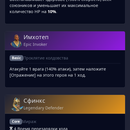
союзников и уменьшает их максимальное
количество HP на
10%
.
Имхотеп
Epic Invoker
Проклятие колдовства
Basic
Атакуйте 1 врага (140% атаки), затем наложите
[Отражение] на этого героя на 1 ход.
Сфинкс
Legendary Defender
Мираж
Core
4 Время перезарядки хода