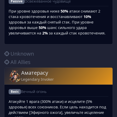
Освежеванное чудовище
Passive
При уровне здоровья ниже
50%
атаки снимают 2
стака кровотечения и восстанавливают
10%
здоровья за каждый снятый стак. При уровне
здоровья выше
50%
шанс сильного удара
увеличивается на
2%
за каждый стак кровотечения.
Unknown
All Allies
Аматерасу
Legendary Invoker
Вечный огонь
Basic
Атакуйте 1 врага (300% атаки) и исцелите (5%
здоровья) всех союзников. Если цель находится под
действием [Эфирного ожога], увеличьте исцеление