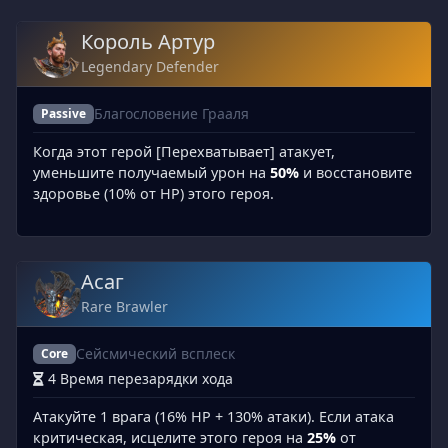
Король Артур
Legendary Defender
Благословение Грааля
Passive
Когда этот герой [Перехватывает] атакует,
уменьшите получаемый урон на
50%
и восстановите
здоровье (10% от HP) этого героя.
Асаг
Rare Brawler
Сейсмический всплеск
Core
4 Время перезарядки хода
Атакуйте 1 врага (16% HP + 130% атаки). Если атака
критическая, исцелите этого героя на
25%
от