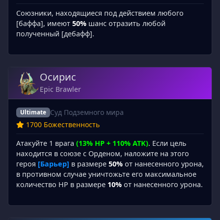
Союзники, находящиеся под действием любого
[баффа], имеют
50%
шанс отразить любой
полученный [дебафф].
Осирис
Epic Brawler
Суд Подземного мира
Ultimate
1700 Божественность
Атакуйте 1 врага
(13% HP + 110% ATK)
. Если цель
находится в союзе с Орденом, наложите на этого
героя
[Барьер]
в размере
50%
от нанесенного урона,
в противном случае уничтожьте его максимальное
количество HP в размере
10%
от нанесенного урона.