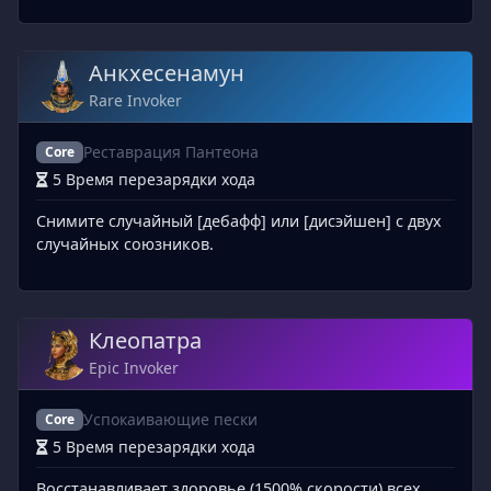
Анкхесенамун
Rare Invoker
Реставрация Пантеона
Core
5 Время перезарядки хода
Снимите случайный [дебафф] или [дисэйшен] с двух
случайных союзников.
Клеопатра
Epic Invoker
Успокаивающие пески
Core
5 Время перезарядки хода
Восстанавливает здоровье (1500% скорости) всех