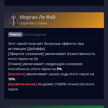
Морган Ле Фэй
Legendary Slayer
Указ колдуньи
Passive
Этот герой получает бонусные эффекты при
активации [Дебаффа]:
[Эфирное сожжение] увеличивает Божественность
этого героя на 50.
[Пламя] увеличивает следующую основную
способность этого героя на
5%
.
[Кислота]
увеличивает шкалу хода этого героя на
10%
.
[Кровотечение]
Исцеляет (1000% точности) этого
героя.