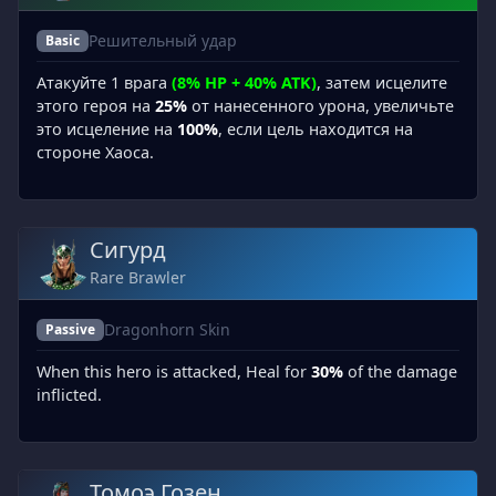
Решительный удар
Basic
Атакуйте 1 врага
(8% HP + 40% ATK)
, затем исцелите
этого героя на
25%
от нанесенного урона, увеличьте
это исцеление на
100%
, если цель находится на
стороне Хаоса.
Сигурд
Rare Brawler
Dragonhorn Skin
Passive
When this hero is attacked, Heal for
30%
of the damage
inflicted.
Томоэ Гозен