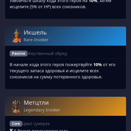
Увеличьте шкалу хода этого героя на
10%
, затем
исцелите (5% от HP) всех союзников.
Икшель
Rare Invoker
Жертвенный обряд
Passive
В начале хода этого героя пожертвуйте
10%
от его
текущего запаса здоровья и исцелите всех
союзников на сумму потерянного здоровья.
Метцтли
Legendary Invoker
Цикл сумерек
Core
5 Время перезарядки хода