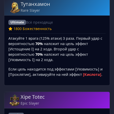
Тутанхамон
Rare Slayer
Всё преходяще
Ultimate
1800 Божественность
Атакуйте 1 врага (125% атаки) 3 раза. Первый удар с
вероятностью
70%
наложит на цель эффект
[Истощение I] на 2 хода. Второй удар с
вероятностью
70%
наложит на цель эффект
[Уязвимость I] на 2 хода.
Если цель находится под эффектами [Уязвимость] и
[Проклятие], активируйте на ней эффект
[Кислота]
.
Xipe Totec
Epic Slayer