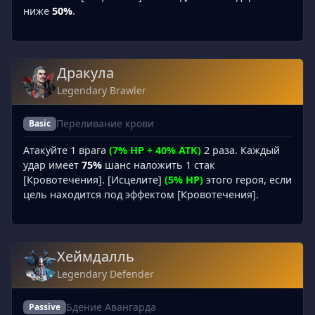
ниже
50%
.
Дракула
Legendary Brawler
Переливание крови
Basic
Атакуйте 1 врага
(7% HP + 40% ATK)
2 раза. Каждый
удар имеет
75%
шанс наложить 1 стак
[Кровотечения]. [Исцелите]
(5% HP)
этого героя, если
цель находится под эффектом [Кровотечения].
Хеймдалль
Legendary Defender
Бдение Авангарда
Passive