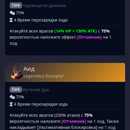
Чудовищное дыхание
Core
75%
4 Время перезарядки хода
Атакуйте всех врагов
(14% HP + 130% ATK)
с
75%
вероятностью наложите эффект
[Отчаяние]
на 1
ход.
Аид
Legendary Disruptor
Мучения душ
Core
75%
4 Время перезарядки хода
Атакуйте всех врагов (250% атаки) с
75%
вероятностью наложите
[Отчаяние]
на 1 ход. Также
накладывает [Ультимативная блокировка] на 1 ход