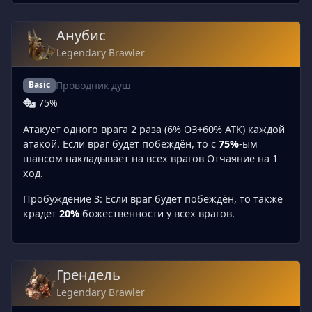
Анубис
Legendary Brawler
Проводник душ
Basic
75%
Атакует одного врага 2 раза (6% ОЗ+60% АТК) каждой
атакой. Если враг будет побеждён, то с
75%
-ым
шансом накладывает на всех врагов Отчаяние на 1
ход.
Пробуждение 3: Если враг будет побеждён, то также
крадёт
20%
божественности у всех врагов.
Грендель
Legendary Brawler