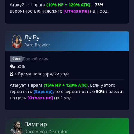
Атакуйте 1 врага
(10% HP + 120% ATK)
с
75%
вероятностью наложите
[Отчаяние]
на 1 ход.
Лу Бу
Rare Brawler
Боевой клич
Core
50%
4 Время перезарядки хода
Атакует 1 врага
(15% HP + 120% ATK)
. Если у этого
героя есть
[Барьер]
, то с вероятностью
50%
наложит
на цель
[Отчаяние]
на 1 ход.
Вампир
Uncommon Disruptor