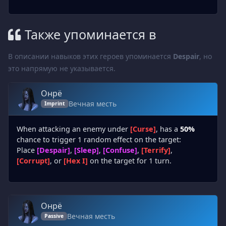
Также упоминается в
В описании навыков этих героев упоминается
Despair
, но
это напрямую не указывается.
Онрё
Вечная месть
Imprint
When attacking an enemy under
[Curse]
, has a
50%
chance to trigger 1 random effect on the target:
Place
[Despair]
,
[Sleep]
,
[Confuse]
,
[Terrify]
,
[Corrupt]
, or
[Hex I]
on the target for 1 turn.
Онрё
Вечная месть
Passive