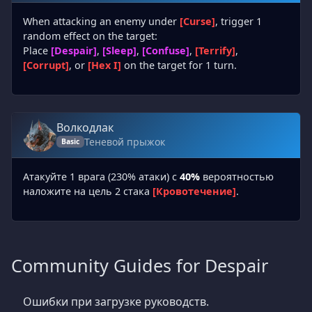
When attacking an enemy under
[Curse]
, trigger 1
random effect on the target:
Place
[Despair]
,
[Sleep]
,
[Confuse]
,
[Terrify]
,
[Corrupt]
, or
[Hex I]
on the target for 1 turn.
Волкодлак
Теневой прыжок
Basic
Атакуйте 1 врага (230% атаки) с
40%
вероятностью
наложите на цель 2 стака
[Кровотечение]
.
Community Guides for Despair
Ошибки при загрузке руководств.