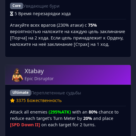
Увядающие бури
Core
5 Время перезарядки хода
Атакуйте всех врагов (230% атаки) с
75%
вероятностью наложите на каждую цель заклинание
[Порча] на 2 хода. Если цель принадлежит к Ордену,
наложите на неё заклинание [Страх] на 1 ход.
Xtabay
Epic Disruptor
Переплетенные судьбы
Ultimate
3375 Божественность
Attack all enemies
(295%ATK)
with an
80%
chance to
reduce each target's Turn Meter by
20%
and place
[SPD Down II]
on each target for 2 turns.