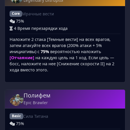
Legendary Disruptor
Мрачные вести
Core
75%
4 Время перезарядки хода
Наложите 2 стака [Темные вести] на всех врагов,
затем атакуйте всех врагов (200% атаки + 5%
инициативы) с
75%
вероятностью наложить
[Отчаяние]
на каждую цель на 1 ход. Если цель —
босс, наложите на нее [Снижение скорости II] на 2
хода вместо этого.
Полифем
Epic Brawler
Сила Титана
Basic
75%