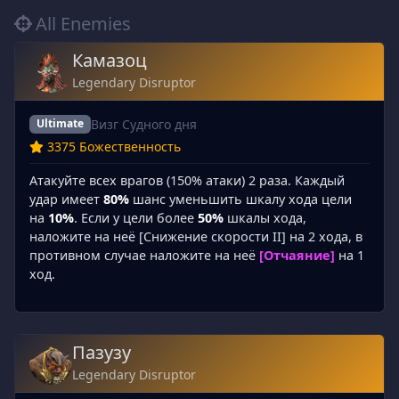
All Enemies
Камазоц
Legendary Disruptor
Визг Судного дня
Ultimate
3375 Божественность
Атакуйте всех врагов (150% атаки) 2 раза. Каждый
удар имеет
80%
шанс уменьшить шкалу хода цели
на
10%
. Если у цели более
50%
шкалы хода,
наложите на неё [Снижение скорости II] на 2 хода, в
противном случае наложите на неё
[Отчаяние]
на 1
ход.
Пазузу
Legendary Disruptor