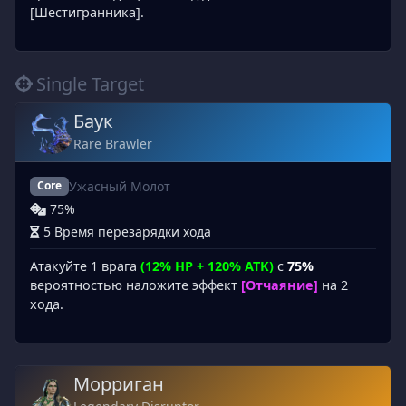
[Шестигранника].
Single Target
Баук
Rare Brawler
Ужасный Молот
Core
75%
5 Время перезарядки хода
Атакуйте 1 врага
(12% HP + 120% ATK)
с
75%
вероятностью наложите эффект
[Отчаяние]
на 2
хода.
Морриган