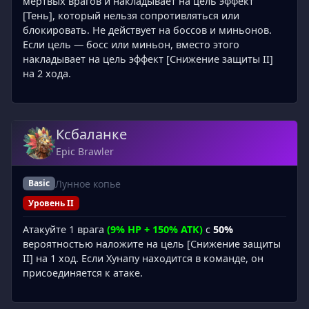
мертвых врагов и накладывает на цель эффект
[Тень], который нельзя сопротивляться или
блокировать. Не действует на боссов и миньонов.
Если цель — босс или миньон, вместо этого
накладывает на цель эффект [Снижение защиты II]
на 2 хода.
Ксбаланке
Epic Brawler
Лунное копье
Basic
Уровень II
Атакуйте 1 врага
(9% HP + 150% ATK)
с
50%
вероятностью наложите на цель [Снижение защиты
II] на 1 ход. Если Хунапу находится в команде, он
присоединяется к атаке.