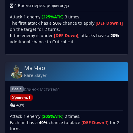
4 Время перезарядки хода
Attack 1 enemy
(225%ATK)
3 times.
The first attack has a
50%
chance to apply
[DEF Down I]
on the target for 2 turns.
If the enemy is under
[DEF Down]
, attacks have a
20%
additional chance to Critical Hit.
Ма Чао
Rare Slayer
Клинок Мстителя
Basic
Уровень I
40%
Attack 1 enemy
(205%ATK)
2 times.
Each hit has a
40%
chance to place
[DEF Down I]
for 2
turns.