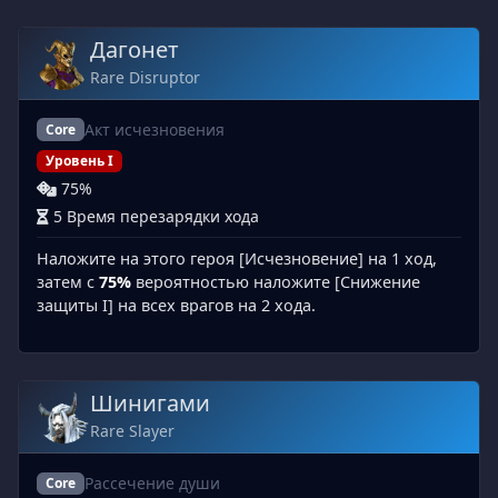
Дагонет
Rare Disruptor
Акт исчезновения
Core
Уровень I
75%
5 Время перезарядки хода
Наложите на этого героя [Исчезновение] на 1 ход,
затем с
75%
вероятностью наложите [Снижение
защиты I] на всех врагов на 2 хода.
Шинигами
Rare Slayer
Рассечение души
Core