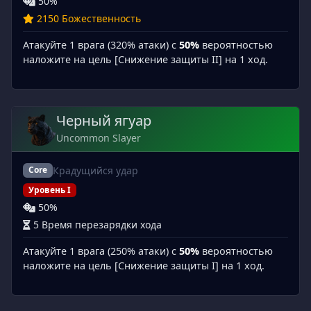
50%
2150 Божественность
Атакуйте 1 врага (320% атаки) с
50%
вероятностью
наложите на цель [Снижение защиты II] на 1 ход.
Черный ягуар
Uncommon Slayer
Крадущийся удар
Core
Уровень I
50%
5 Время перезарядки хода
Атакуйте 1 врага (250% атаки) с
50%
вероятностью
наложите на цель [Снижение защиты I] на 1 ход.