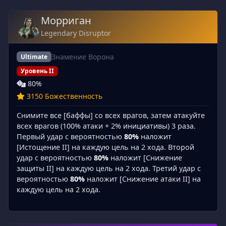
Морриган
Legendary Disruptor
Знамение Ворона
Ultimate
Уровень II
80%
3150 Божественность
Снимите все [баффы] со всех врагов, затем атакуйте
всех врагов (100% атаки + 2% инициативы) 3 раза.
Первый удар с вероятностью
80%
наложит
[Истощение II] на каждую цель на 2 хода. Второй
удар с вероятностью
80%
наложит [Снижение
защиты II] на каждую цель на 2 хода. Третий удар с
вероятностью
80%
наложит [Снижение атаки II] на
каждую цель на 2 хода.