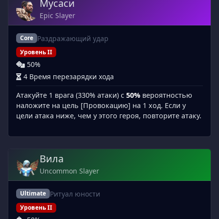
Мусаси
Epic Slayer
Раздражающий удар
Core
Уровень II
50%
4 Время перезарядки хода
Атакуйте 1 врага (330% атаки) с
50%
вероятностью
наложите на цель [Провокацию] на 1 ход. Если у
цели атака ниже, чем у этого героя, повторите атаку.
Вила
Uncommon Slayer
Ритуал юности
Ultimate
Уровень II