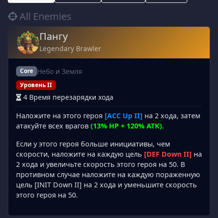
All Enemies
Пангу
Legendary Brawler
Небо и Земля
Core
Уровень II
4 Время перезарядки хода
Наложите на этого героя
[ACC Up II]
на 2 хода, затем
атакуйте всех врагов
(13% HP + 120% ATK)
.
Если у этого героя больше инициативы, чем
скорости, наложите на каждую цель
[DEF Down II]
на
2 хода и увеличьте скорость этого героя на 50. В
противном случае наложите на каждую пораженную
цель [INIT Down II] на 2 хода и уменьшите скорость
этого героя на 50.