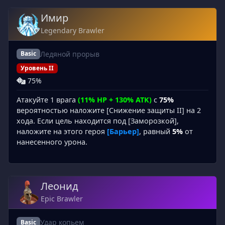
Имир
Legendary Brawler
Ледяной прорыв
Basic
Уровень II
75%
Атакуйте 1 врага
(11% HP + 130% ATK)
с
75%
вероятностью наложите [Снижение защиты II] на 2
хода. Если цель находится под [Заморозкой],
наложите на этого героя
[Барьер]
, равный
5%
от
нанесенного урона.
Леонид
Epic Brawler
Удар копьем
Basic