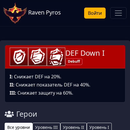
Raven Pyros
Войти
DEF Down I
Debuff
I:
Снижает DEF на 20%.
II:
Снижает показатель DEF на 40%.
III:
Снижает защиту на 60%.
Герои
Все уровни
Уровень III
Уровень II
Уровень I