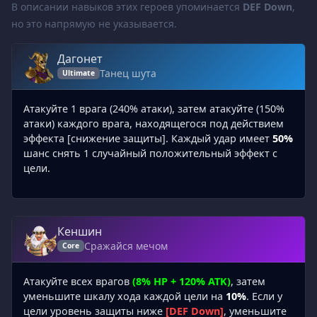
В описании навыков этих героев упоминается
DEF Down
,
но это напрямую не указывается.
Дагонет
Танец шута
Ultimate
Атакуйте 1 врага (240% атаки), затем атакуйте (150%
атаки) каждого врага, находящегося под действием
эффекта [снижение защиты]. Каждый удар имеет
50%
шанс снять 1 случайный положительный эффект с
цели.
Кеншин
Сражайся мечом
Core
Атакуйте всех врагов
(8% HP + 120% ATK)
, затем
уменьшите шкалу хода каждой цели на
10%
. Если у
цели уровень защиты ниже
[DEF Down]
, уменьшите