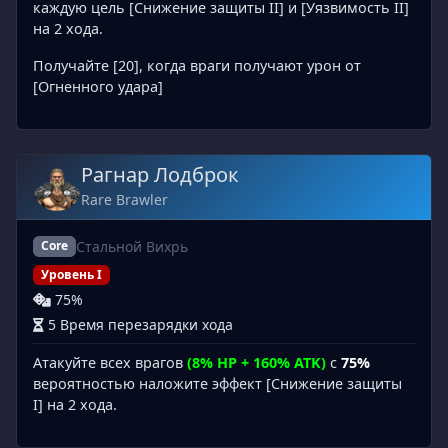
каждую цель [Снижение защиты II] и [Уязвимость II]
на 2 хода.
Получайте [20], когда враги получают урон от
[Огненного удара]
Рагнар Лодброк
Rare Brawler
Стальной Вихрь
Core
Уровень I
75%
5 Время перезарядки хода
Атакуйте всех врагов
(8% HP + 160% ATK)
с
75%
вероятностью наложите эффект [Снижение защиты
I] на 2 хода.