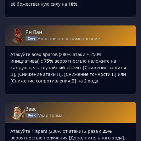
её божественную силу на
10%
.
Ян Ван
Ужасное предзнаменование
Core
Атакуйте всех врагов (280% атаки + 250%
инициативы) с
75%
вероятностью наложите на
каждую цель случайный эффект [Снижение защиты
II], [Снижение атаки II], [Снижение точности II] или
[Снижение сопротивления II] на 2 хода.
Зевс
Удар грома
Basic
Атакуйте 1 врага (200% от атаки) 2 раза с
25%
вероятностью получения [Дополнительного хода].