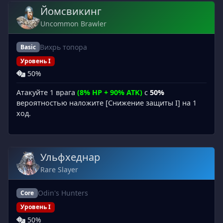
Йомсвикинг
Uncommon Brawler
Вихрь топора
Basic
Уровень I
50%
Атакуйте 1 врага
(8% HP + 90% ATK)
с
50%
вероятностью наложите [Снижение защиты I] на 1
ход.
Ульфхеднар
Rare Slayer
Odin's Hunters
Core
Уровень I
50%