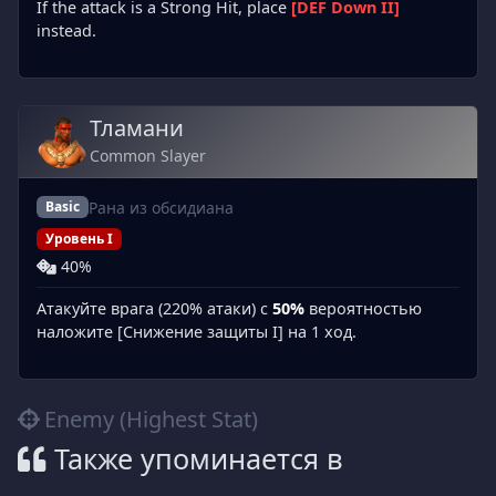
If the attack is a Strong Hit, place
[DEF Down II]
instead.
Тламани
Common Slayer
Рана из обсидиана
Basic
Уровень I
40%
Атакуйте врага (220% атаки) с
50%
вероятностью
наложите [Снижение защиты I] на 1 ход.
Enemy (Highest Stat)
Также упоминается в