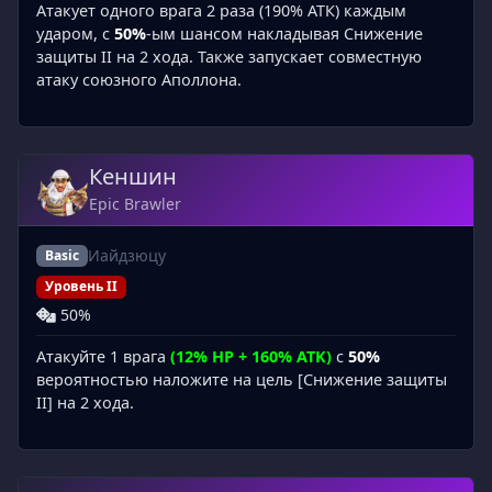
Атакует одного врага 2 раза (190% АТК) каждым
ударом, с
50%
-ым шансом накладывая Снижение
защиты II на 2 хода. Также запускает совместную
атаку союзного Аполлона.
Кеншин
Epic Brawler
Иайдзюцу
Basic
Уровень II
50%
Атакуйте 1 врага
(12% HP + 160% ATK)
с
50%
вероятностью наложите на цель [Снижение защиты
II] на 2 хода.