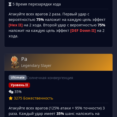
5 Время перезарядки хода
Атакуйте всех врагов 2 раза. Первый удар с
вероятностью
75%
наложит на каждую цель эффект
[Hex II]
на 2 хода. Второй удар с вероятностью
75%
наложит на каждую цель эффект
[DEF Down II]
на 2
хода.
Ра
Legendary Slayer
Солнечная конвергенция
Ultimate
Уровень II
35%
3275 Божественность
Атакуйте всех врагов (125% атаки + 95% точности) 3
раза. Каждый удар имеет
35%
шанс наложить на