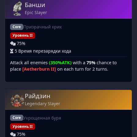
Банши
Epic Slayer
Призрачный крик
Core
Уровень II
75%
5 Время перезарядки хода
Attack all enemies
(350%ATK)
with a
75%
chance to
place
[Aetherburn II]
on each turn for 2 turns.
Райдзин
Legendary Slayer
Укрощенная буря
Core
Уровень II
75%