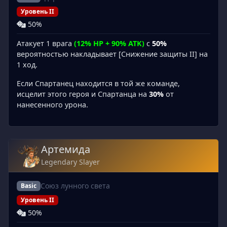
Уровень II
50%
Атакует 1 врага
(12% HP + 90% ATK)
с
50%
вероятностью накладывает [Снижение защиты II] на
1 ход.
Если Спартанец находится в той же команде,
исцелит этого героя и Спартанца на
30%
от
нанесенного урона.
Артемида
Legendary Slayer
Союз лунного света
Basic
Уровень II
50%