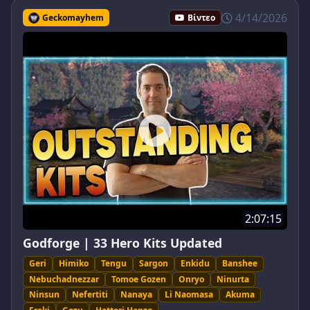
4/14/2026
Geckomayhem
Βίντεο
2:07:15
Godforge | 33 Hero Kits Updated
Geri
Himiko
Tengu
Sargon
Enkidu
Banshee
Nebuchadnezzar
Tomoe Gozen
Onryo
Ninurta
Ninsun
Nefertiti
Nanaya
Li Naomasa
Akuma