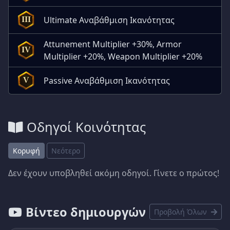
Ultimate Αναβάθμιση Ικανότητας
III
Attunement Multiplier +30%, Armor
IV
Multiplier +20%, Weapon Multiplier +20%
Passive Αναβάθμιση Ικανότητας
V
Οδηγοί Κοινότητας
Κορυφή
Νεότερο
Δεν έχουν υποβληθεί ακόμη οδηγοί. Γίνετε ο πρώτος!
Βίντεο δημιουργών
Προβολή Όλων