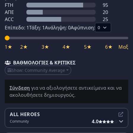
FTH
95
ΑΠΕ
20
ACC
25
Επίπεδο:
1
Τάξη:
1
Ανάληψη:
0
Αφύπνιση:
1★
2★
3★
4★
5★
6★
Μαξ
ΒΑΘΜΟΛΟΓΊΕΣ & ΚΡΙΤΙΚΈΣ
Show:
Community Average
Σύνδεση
για να αξιολογήσετε αντικείμενα και να
ακολουθήσετε δημιουργούς.
ALL HEROES
4.0
Community