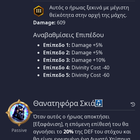
Αυτός ο ήρωας ξεκινά με μέγιστη
III
θεϊκότητα στην αρχή της μάχης.
Damage:
609
Αναβαθμίσεις Επιπέδου
Επίπεδο 1:
Damage +5%
Επίπεδο 2:
Damage +5%
Επίπεδο 3:
Damage +10%
Επίπεδο 4:
Divinity Cost -40
Επίπεδο 5:
Divinity Cost -60
Θανατηφόρα Σκιά
Όταν αυτός ο ήρωας αποκτήσει
[Εξαφάνιση], η επόμενη επίθεσή του θα
Passive
αγνοήσει το
20%
της DEF του στόχου και
θα είναι εγγυημένο ένα Δυνατό Χτύπημα.