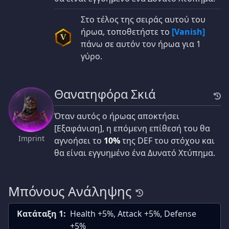
Στο τέλος της σειράς αυτού του
ήρωα, τοποθετήστε το
[Vanish]
V
πάνω σε αυτόν τον ήρωα για 1
γύρο.
Θανατηφόρα Σκιά
Όταν αυτός ο ήρωας αποκτήσει
[Εξαφάνιση], η επόμενη επίθεσή του θα
Imprint
αγνοήσει το
10%
της DEF του στόχου και
θα είναι εγγυημένο ένα Δυνατό Χτύπημα.
Μπόνους Ανάληψης
Κατάταξη 1:
Health +5%, Attack +5%, Defense
+5%