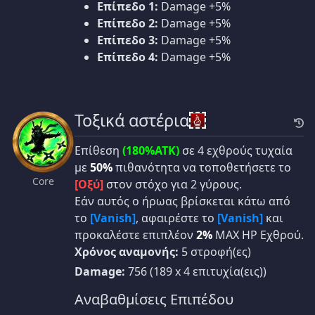
Επίπεδο 1:
Damage +5%
Επίπεδο 2:
Damage +5%
Επίπεδο 3:
Damage +5%
Επίπεδο 4:
Damage +5%
Τοξικά αστέρια
Επίθεση
(180%ATK)
σε 4 εχθρούς τυχαία
με
50%
πιθανότητα να τοποθετήσετε το
Core
[Οξύ]
στον στόχο για 2 γύρους.
Εάν αυτός ο ήρωας βρίσκεται κάτω από
το
[Vanish]
, αφαιρέστε το
[Vanish]
και
προκαλέστε επιπλέον
2%
MAX HP Εχθρού.
Χρόνος αναμονής:
5 στροφή(ες)
Damage:
756 (189 x 4 επιτυχία(εις))
Αναβαθμίσεις Επιπέδου