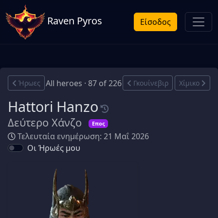
Raven Pyros
Είσοδος
All heroes · 87 of 226
Ήρωες
Γκουίνεβιρ
Χίμικο
Hattori Hanzo
Δεύτερο Χάνζο
Επος
Τελευταία ενημέρωση: 21 Μαΐ 2026
Οι Ήρωές μου