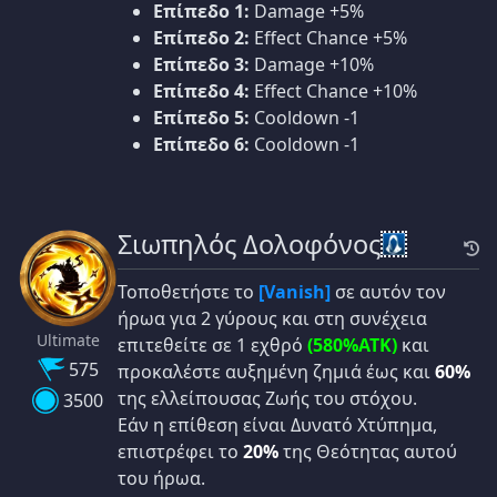
Επίπεδο 1:
Damage +5%
Επίπεδο 2:
Effect Chance +5%
Επίπεδο 3:
Damage +10%
Επίπεδο 4:
Effect Chance +10%
Επίπεδο 5:
Cooldown -1
Επίπεδο 6:
Cooldown -1
Σιωπηλός Δολοφόνος
Τοποθετήστε το
[Vanish]
σε αυτόν τον
ήρωα για 2 γύρους και στη συνέχεια
Ultimate
επιτεθείτε σε 1 εχθρό
(580%ATK)
και
575
προκαλέστε αυξημένη ζημιά έως και
60%
της ελλείπουσας Ζωής του στόχου.
3500
Εάν η επίθεση είναι Δυνατό Χτύπημα,
επιστρέφει το
20%
της Θεότητας αυτού
του ήρωα.