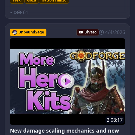
Freki
Gozu
Hattori Hanzo
61
0
4/4/2026
UnboundSage
Βίντεο
2:08:17
New damage scaling mechanics and new