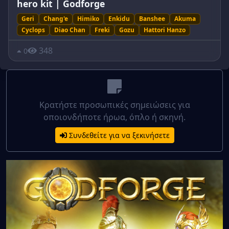
hero kit | Godforge
Geri
Chang'e
Himiko
Enkidu
Banshee
Akuma
Cyclops
Diao Chan
Freki
Gozu
Hattori Hanzo
348
0
Κρατήστε προσωπικές σημειώσεις για
οποιονδήποτε ήρωα, όπλο ή σκηνή.
Συνδεθείτε για να ξεκινήσετε