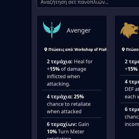
Avenger
Πτώσεις από: Workshop of Ptah
Πτώσει
2 τεμάχια:
Heal for
2 τεμ
+
15%
of damage
+
15%
inflicted when
4 τεμ
attacking.
DEF at
4 τεμάχια:
25%
each 
chance to retaliate
6 τεμ
when attacked
chanc
6 τεμαχίων:
Gain
incom
10%
Turn Meter