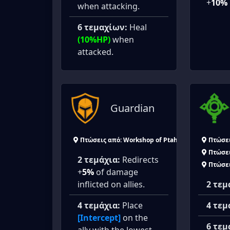
+
10%
when attacking.
6 τεμαχίων:
Heal
(10%HP)
when
attacked.
Guardian
Πτώσεις από: Workshop of Ptah
Πτώσει
Πτώσει
2 τεμάχια:
Redirects
Πτώσει
+
5%
of damage
inflicted on allies.
2 τεμ
4 τεμάχια:
Place
4 τεμ
[Intercept]
on the
6 τεμ
ally with the lowest