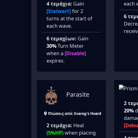
4 τεμάχια:
Gain
each 
[Stalwart]
for 2
6 τεμ
turns at the start of
Decre
each wave.
recei
6 τεμαχίων:
Gain
30%
Turn Meter
when a
[Disable]
expires.
Parasite
2 τεμ
20%
d
Πτώσεις από: Svarog's Hoard
dama
[Debu
2 τεμάχια:
Heal
(5%HP)
when placing
4 τεμ