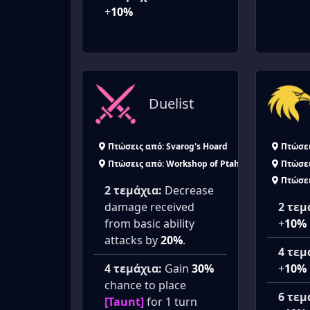
+
10%
Duelist
Πτώσεις από: Svarog's Hoard
Πτώσε
Πτώσεις από: Workshop of Ptah
Πτώσε
Πτώσε
2 τεμάχια:
Decrease
damage received
2 τεμ
from basic ability
+
10%
attacks by
20%
.
4 τεμ
4 τεμάχια:
Gain
30%
+
10%
chance to place
6 τεμ
[Taunt]
for 1 turn