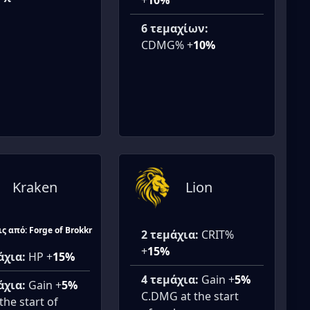
+
10%
6 τεμαχίων:
CDMG% +
10%
Kraken
Lion
ς από: Forge of Brokkr
2 τεμάχια:
CRIT%
+
15%
άχια:
HP +
15%
4 τεμάχια:
Gain +
5%
άχια:
Gain +
5%
C.DMG at the start
the start of