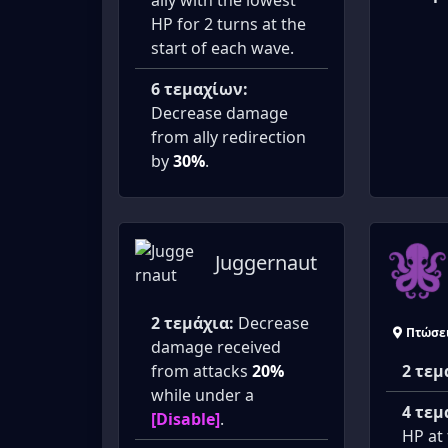
HP for 2 turns at the
start of each wave.
6 τεμαχίων:
Decrease damage
from ally redirection
by
30%
.
Juggernaut
2 τεμάχια:
Decrease
Πτώσει
damage received
from attacks
20%
2 τεμ
while under a
4 τεμ
[Disable]
.
HP at 