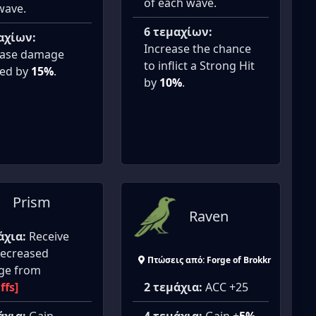
of each wave.
wave.
6 τεμαχίων:
αχίων:
Increase the chance
ase damage
to inflict a Strong Hit
ved by
15%
.
by
10%
.
Prism
Raven
άχια:
Receive
ecreased
Πτώσεις από: Forge of Brokkr
ge from
ffs]
2 τεμάχια:
ACC +25
άχια:
Gain