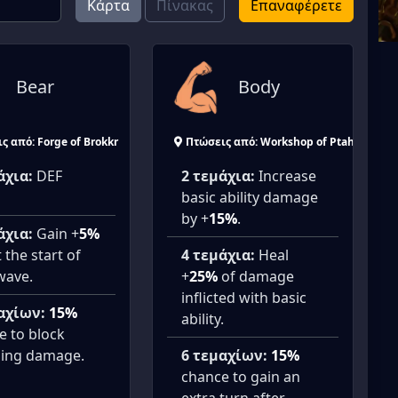
Κάρτα
Πίνακας
Επαναφέρετε
Bear
Body
ς από: Forge of Brokkr
Πτώσεις από: Workshop of Ptah
άχια:
DEF
2 τεμάχια:
Increase
basic ability damage
by +
15%
.
άχια:
Gain +
5%
 the start of
4 τεμάχια:
Heal
wave.
+
25%
of damage
inflicted with basic
αχίων:
15%
ability.
e to block
ing damage.
6 τεμαχίων:
15%
chance to gain an