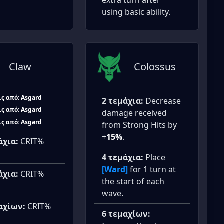
extra turn after
using basic ability.
Claw
Colossus
ς από: Asgard
2 τεμάχια:
Decrease
ς από: Asgard
damage received
ς από: Asgard
from Strong Hits by
+
15%
.
άχια:
CRIT%
4 τεμάχια:
Place
[Ward]
for 1 turn at
άχια:
CRIT%
the start of each
wave.
αχίων:
CRIT%
6 τεμαχίων: