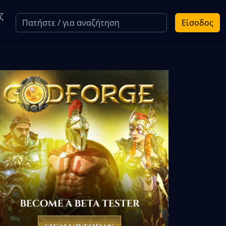
ζ
Είσοδος