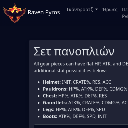
Γκόντφορτζ
Ήρωες
Πε
Raven Pyros
Pv
Σετ πανοπλιών
All gear pieces can have flat HP, ATK, and DE
additional stat possibilities below:
Helmet:
INIT, CRATE%, RES, ACC
Pauldrons:
HP%, ATK%, DEF%, CDMG%
Chest:
HP%, ATK%, DEF%, RES
Gauntlets:
ATK%, CRATE%, CDMG%, AC
Legs:
HP%, ATK%, DEF%, SPD
Boots:
ATK%, DEF%, SPD, INIT