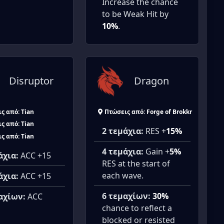
Increase the chance
to be Weak Hit by
10%
.
Disruptor
Dragon
ς από: Tian
Πτώσεις από: Forge of Brokkr
ς από: Tian
2 τεμάχια:
RES +
15%
ς από: Tian
4 τεμάχια:
Gain +
5%
άχια:
ACC +15
RES at the start of
each wave.
άχια:
ACC +15
6 τεμαχίων:
30%
αχίων:
ACC
chance to reflect a
blocked or resisted