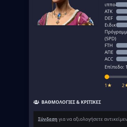
ιπποδύνα
ATK
DEF
Ειδικό
Πρόγραμ
(SPD)
FTH
ΑΠΕ
ACC
Επίπεδο:
1★
2
ΒΑΘΜΟΛΟΓΊΕΣ & ΚΡΙΤΙΚΈΣ
Σύνδεση
για να αξιολογήσετε αντικείμε