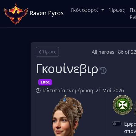
Γκόντφορτζ
Ήρωες
Πε
Raven Pyros
Pv
All heroes · 86 of 2
Ήρωες
Γκουίνεβιρ
Επος
Τελευταία ενημέρωση: 21 Μαΐ 2026
Εμφά
σπαν