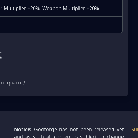
r Multiplier +20%, Weapon Multiplier +20%
ς
 ο πρώτος!
Notice:
Godforge has not been released yet
Su
and as such all content is subject to change