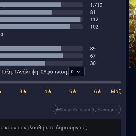
μη
1,710
81
112
102
μα
89
67
30
1
Τάξη:
1
Ανάληψη:
0
Αφύπνιση:
★
3★
4★
5★
6★
Μαξ
Show:
Community Average
να και να ακολουθήσετε δημιουργούς.