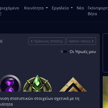
ριεχόμενο
Κοινότητα
Εργαλεία
Νέα
Γκόντφορτ
E
Βήτα
26
Πράσινος Ιππότης
Hattori Hanzo
Οι Ήρωές μου
νιση στατιστικών στοιχείων σχετικά με τη
ιότητα