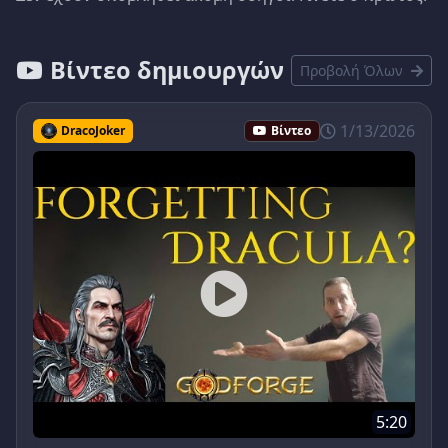
Βίντεο δημιουργών
Προβολή Όλων
1/13/2026
DracoJoker
Βίντεο
5:20