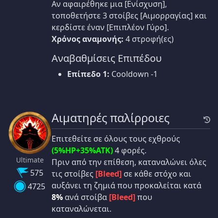
Αν αφαιρέθηκε μια [Ενίσχυση],
τοποθετήστε 3 στοίβες [Αιμορραγίας] και
κερδίστε έναν [Επιπλέον Γύρο].
Χρόνος αναμονής:
4 στροφή(ες)
Αναβαθμίσεις Επιπέδου
Επίπεδο 1:
Cooldown -1
Αιματηρές παλίρροιες
Επιτεθείτε σε όλους τους εχθρούς
(5%HP+35%ATK)
4 φορές.
Ultimate
Πριν από την επίθεση, καταναλώνει όλες
575
τις στοίβες
[Bleed]
σε κάθε στόχο και
αυξάνει τη ζημιά που προκαλείται κατά
4725
8%
ανά στοίβα
[Bleed]
που
καταναλώνεται.