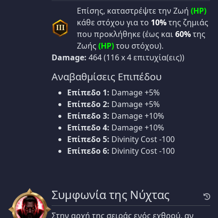
Επίσης, καταστρέψτε την Ζωή
(HP)
κάθε στόχου για το
10%
της ζημιάς
III
που προκλήθηκε (έως και
60%
της
Ζωής
(HP)
του στόχου).
Damage:
464 (116 x 4 επιτυχία(εις))
Αναβαθμίσεις Επιπέδου
Επίπεδο 1:
Damage +5%
Επίπεδο 2:
Damage +5%
Επίπεδο 3:
Damage +10%
Επίπεδο 4:
Damage +10%
Επίπεδο 5:
Divinity Cost -100
Επίπεδο 6:
Divinity Cost -100
Συμφωνία της Νύχτας
Στην αρχή της σειράς ενός εχθρού, αν