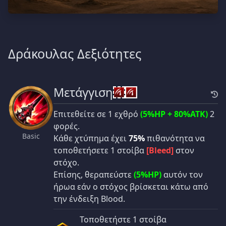
Δράκουλας Δεξιότητες
Μετάγγιση
Επιτεθείτε σε 1 εχθρό
(5%HP + 80%ATK)
2
φορές.
Basic
Κάθε χτύπημα έχει
75%
πιθανότητα να
τοποθετήσετε 1 στοίβα
[Bleed]
στον
στόχο.
Επίσης, θεραπεύστε
(5%HP)
αυτόν τον
ήρωα εάν ο στόχος βρίσκεται κάτω από
την ένδειξη Blood.
Τοποθετήστε 1 στοίβα