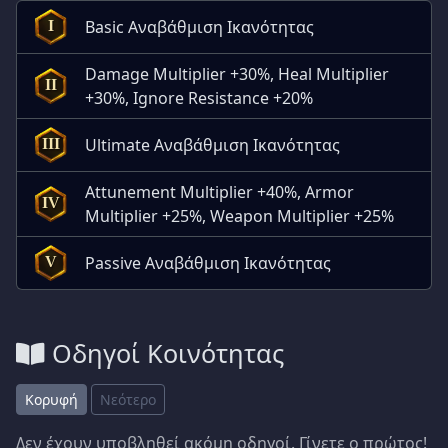
Basic Αναβάθμιση Ικανότητας
I
Damage Multiplier +30%, Heal Multiplier
II
+30%, Ignore Resistance +20%
Ultimate Αναβάθμιση Ικανότητας
III
Attunement Multiplier +40%, Armor
IV
Multiplier +25%, Weapon Multiplier +25%
Passive Αναβάθμιση Ικανότητας
V
Οδηγοί Κοινότητας
Κορυφή
Νεότερο
Δεν έχουν υποβληθεί ακόμη οδηγοί. Γίνετε ο πρώτος!