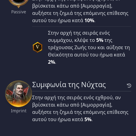
βρίσκεται κάτω από [Αιμορραγία],
Passive
αυξήστε τη ζημιά της επόμενης επίθεσης
αυτού του ήρωα κατά
10%
.
Στην αρχή της σειράς ενός
συμμάχου, κλέψε το
5%
της
τρέχουσας Ζωής του και αύξησε τη
V
Θεϊκότητα αυτού του ήρωα κατά
2%
.
Συμφωνία της Νύχτας
Στην αρχή της σειράς ενός εχθρού, αν
βρίσκεται κάτω από [Αιμορραγία],
Imprint
αυξήστε τη ζημιά της επόμενης επίθεσης
αυτού του ήρωα κατά
5%
.