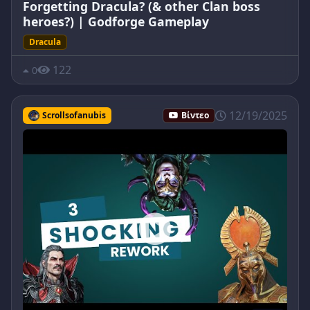
Forgetting Dracula? (& other Clan boss
heroes?) | Godforge Gameplay
Dracula
122
0
12/19/2025
Scrollsofanubis
Βίντεο