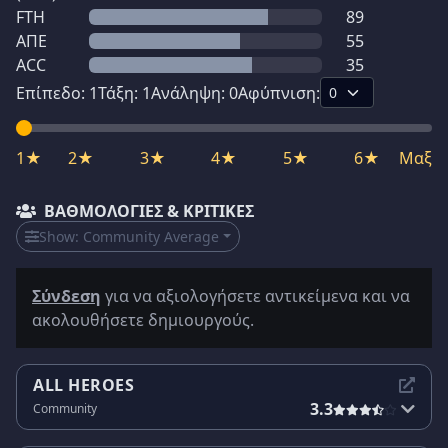
FTH
89
ΑΠΕ
55
ACC
35
Επίπεδο:
1
Τάξη:
1
Ανάληψη:
0
Αφύπνιση:
1★
2★
3★
4★
5★
6★
Μαξ
ΒΑΘΜΟΛΟΓΊΕΣ & ΚΡΙΤΙΚΈΣ
Show:
Community Average
Σύνδεση
για να αξιολογήσετε αντικείμενα και να
ακολουθήσετε δημιουργούς.
ALL HEROES
3.3
Community