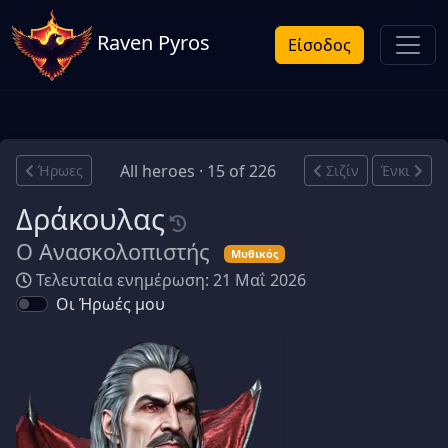
Raven Pyros
Είσοδος
All heroes · 15 of 226
Ήρωες
Σιζίν
Ένκι
Δράκουλας
Ο Ανασκολοπιστής
Μυθικός
Τελευταία ενημέρωση: 21 Μαΐ 2026
Οι Ήρωές μου