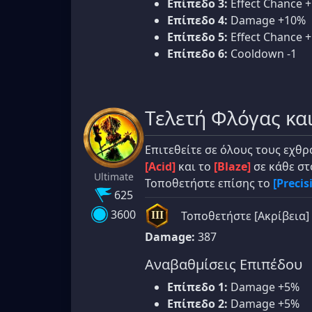
Επίπεδο 3:
Effect Chance 
Επίπεδο 4:
Damage +10%
Επίπεδο 5:
Effect Chance 
Επίπεδο 6:
Cooldown -1
Τελετή Φλόγας κα
Επιτεθείτε σε όλους τους εχθ
[Acid]
και το
[Blaze]
σε κάθε στ
Ultimate
Τοποθετήστε επίσης το
[Precis
625
3600
Τοποθετήστε
[Ακρίβεια]
III
Damage:
387
Αναβαθμίσεις Επιπέδου
Επίπεδο 1:
Damage +5%
Επίπεδο 2:
Damage +5%