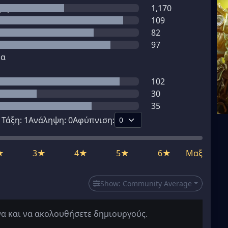
μη
1,170
109
82
97
μα
102
30
35
1
Τάξη:
1
Ανάληψη:
0
Αφύπνιση:
★
3★
4★
5★
6★
Μαξ
Show:
Community Average
να και να ακολουθήσετε δημιουργούς.