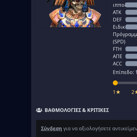
ιπποδύνα
ATK
DEF
Ειδικό
Πρόγραμ
(SPD)
FTH
ΑΠΕ
ACC
Επίπεδο:
1★
2
ΒΑΘΜΟΛΟΓΊΕΣ & ΚΡΙΤΙΚΈΣ
Σύνδεση
για να αξιολογήσετε αντικείμε