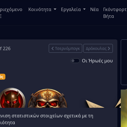
ριεχόμενο
Κοινότητα
Εργαλεία
Νέα
Γκόντφορτ
E
Βήτα
of 226
Τσερνόμπογκ
Δράκουλας
Οι Ήρωές μου
ός
νιση στατιστικών στοιχείων σχετικά με τη
ιότητα