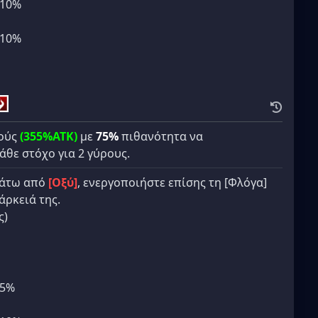
+10%
+10%
ρούς
(355%ATK)
με
75%
πιθανότητα να
άθε στόχο για 2 γύρους.
κάτω από
[Οξύ]
, ενεργοποιήστε επίσης τη [Φλόγα]
άρκειά της.
ς)
+5%