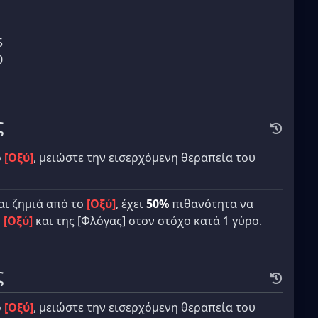
5
0
ς
ό
[Οξύ]
, μειώστε την εισερχόμενη θεραπεία του
αι ζημιά από το
[Οξύ]
, έχει
50%
πιθανότητα να
υ
[Οξύ]
και της [Φλόγας] στον στόχο κατά 1 γύρο.
ς
ό
[Οξύ]
, μειώστε την εισερχόμενη θεραπεία του