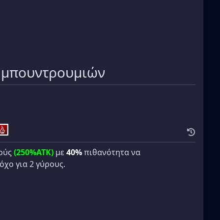
ς μπουντρουμιών
ρούς
(250%ATK)
με
40%
πιθανότητα να
όχο για 2 γύρους.