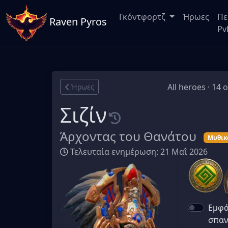
Γκόντφορτζ
Ήρωες
Πε
Raven Pyros
Pv
All heroes · 14 
Ήρωες
Σιζίν
Άρχοντας του Θανάτου
Μυθικ
Τελευταία ενημέρωση: 21 Μαΐ 2026
Εμφά
σπαν