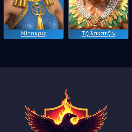
Νίτοκρις
Τζιλακατζίν