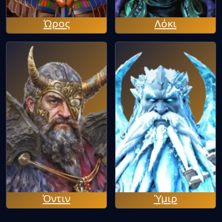
Ώρος
Λόκι
Όντιν
Ύμιρ