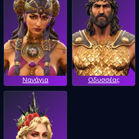
Νανάγια
Οδυσσέας