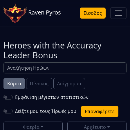
Raven Pyros
Είσοδος
Heroes with the Accuracy
Leader Bonus
Κάρτα
Πίνακας
Διάγραμμα
Εμφάνιση μέγιστων στατιστικών
Δείξτε μου τους Ήρωές μου
Επαναφέρετε
Φατρία
Αρχέτυπο