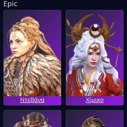
Epic
Ντεβάνα
Χίμικο