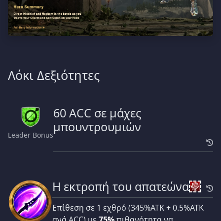
Λόκι Δεξιότητες
60 ACC σε μάχες
μπουντρουμιών
Leader Bonus
Η εκτροπή του απατεώνα
Επίθεση σε 1 εχθρό (345%ATK + 0.5%ATK
ανά ACC) με
75%
πιθανότητα να