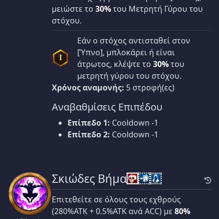
μειώστε το
30%
του Μετρητή Γύρου του
στόχου.
Εάν ο στόχος αντισταθεί στον
[Ύπνο], μπλοκάρει ή είναι
I
άτρωτος, κλέψτε το
30%
του
μετρητή γύρου του στόχου.
Χρόνος αναμονής:
5 στροφή(ες)
Αναβαθμίσεις Επιπέδου
Επίπεδο 1:
Cooldown -1
Επίπεδο 2:
Cooldown -1
Σκιώδες Βήμα
Επιτεθείτε σε όλους τους εχθρούς
(280%ATK + 0.5%ATK ανά ACC) με
80%