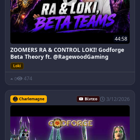
44:58
ZOOMERS RA & CONTROL LOKI! Godforge
Beta Theory ft. @RagewoodGaming
Loki
474
0
3/12/2026
Charlemagne
Βίντεο