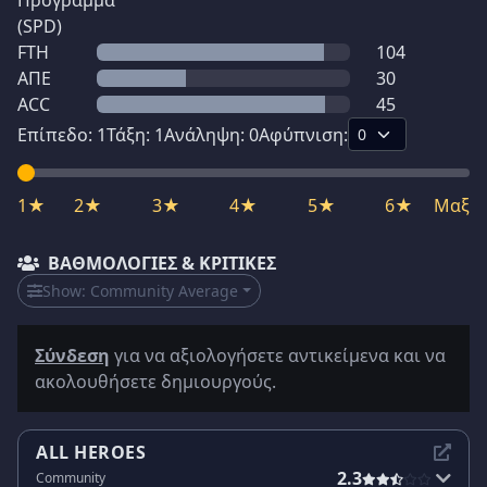
Πρόγραμμα
(SPD)
FTH
104
ΑΠΕ
30
ACC
45
Επίπεδο:
1
Τάξη:
1
Ανάληψη:
0
Αφύπνιση:
1★
2★
3★
4★
5★
6★
Μαξ
ΒΑΘΜΟΛΟΓΊΕΣ & ΚΡΙΤΙΚΈΣ
Show:
Community Average
Σύνδεση
για να αξιολογήσετε αντικείμενα και να
ακολουθήσετε δημιουργούς.
ALL HEROES
2.3
Community