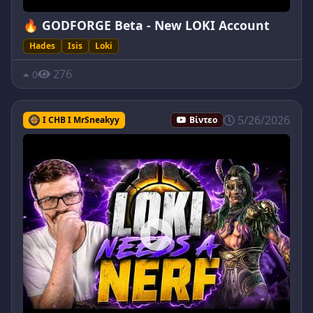
🔥 GODFORGE Beta - New LOKI Account
Hades
Isis
Loki
276
0
5/26/2026
I CHB I MrSneakyy
Βίντεο