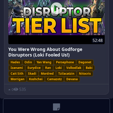
52:48
You Were Wrong About Godforge
Disruptors (Loki Fooled Us!)
Hades
Odin
Yan Wang
Persephone
Dagonet
Izanami
Eurydice
Ran
Loki
Volkodlak
Babi
Cait Sith
Skadi
Mordred
Tzilacatzin
Nitocris
Morrigan
Koshchei
Camazotz
Devana
535
0