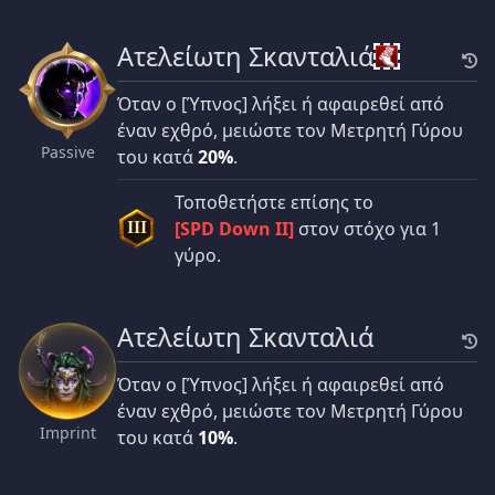
Ατελείωτη Σκανταλιά
Όταν ο [Ύπνος] λήξει ή αφαιρεθεί από
έναν εχθρό, μειώστε τον Μετρητή Γύρου
Passive
του κατά
20%
.
Τοποθετήστε επίσης το
[SPD Down II]
στον στόχο για 1
III
γύρο.
Ατελείωτη Σκανταλιά
Όταν ο [Ύπνος] λήξει ή αφαιρεθεί από
έναν εχθρό, μειώστε τον Μετρητή Γύρου
Imprint
του κατά
10%
.