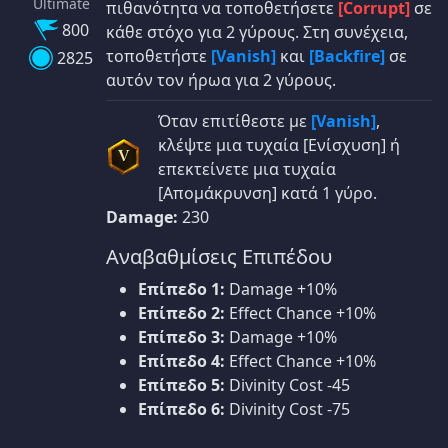
Ultimate
πιθανότητα να τοποθετήσετε
[Corrupt]
σε
800
κάθε στόχο για 2 γύρους. Στη συνέχεια,
τοποθετήστε
[Vanish]
και
[Backfire]
σε
2825
αυτόν τον ήρωα για 2 γύρους.
Όταν επιτίθεστε με
[Vanish]
,
κλέψτε μια τυχαία [Ενίσχυση] ή
V
επεκτείνετε μια τυχαία
[Απομάκρυνση] κατά 1 γύρο.
Damage:
230
Αναβαθμίσεις Επιπέδου
Επίπεδο 1:
Damage +10%
Επίπεδο 2:
Effect Chance +10%
Επίπεδο 3:
Damage +10%
Επίπεδο 4:
Effect Chance +10%
Επίπεδο 5:
Divinity Cost -45
Επίπεδο 6:
Divinity Cost -75