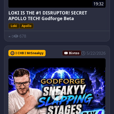
19:32
LOKI IS THE #1 DISRUPTOR! SECRET
APOLLO TECH! Godforge Beta
Loki
Apollo
678
0
5/22/2026
I CHB I MrSneakyy
Βίντεο