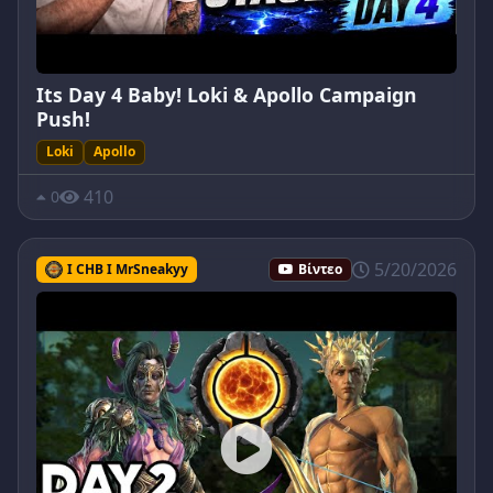
Its Day 4 Baby! Loki & Apollo Campaign
Push!
Loki
Apollo
410
0
5/20/2026
I CHB I MrSneakyy
Βίντεο