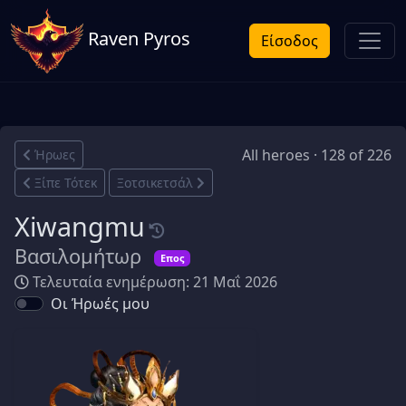
Raven Pyros
Είσοδος
All heroes · 128 of 226
Ήρωες
Ξίπε Τότεκ
Ξοτσικετσάλ
Xiwangmu
Βασιλομήτωρ
Επος
Τελευταία ενημέρωση: 21 Μαΐ 2026
Οι Ήρωές μου