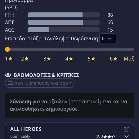
Πρόγραμμα
(SPD)
FTH
88
ΑΠΕ
65
ACC
15
Επίπεδο:
1
Τάξη:
1
Ανάληψη:
0
Αφύπνιση:
1★
2★
3★
4★
5★
6★
Μαξ
ΒΑΘΜΟΛΟΓΊΕΣ & ΚΡΙΤΙΚΈΣ
Show:
Community Average
Σύνδεση
για να αξιολογήσετε αντικείμενα και να
ακολουθήσετε δημιουργούς.
ALL HEROES
2.7
Community