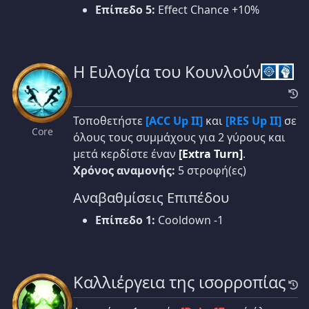
Επίπεδο 5:
Effect Chance +10%
Η Ευλογία του Κουνλούν
Τοποθετήστε
[ACC Up II]
και
[RES Up II]
σε
Core
όλους τους συμμάχους για 2 γύρους και
μετά κερδίστε έναν
[Extra Turn]
.
Χρόνος αναμονής:
5 στροφή(ες)
Αναβαθμίσεις Επιπέδου
Επίπεδο 1:
Cooldown -1
Καλλιέργεια της ισορροπίας