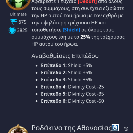
Αφαιρέστε 1 τυχαίο
[Debuff]
από όλους
τους συμμάχους, στη συνέχεια εξισώστε
Ultimate
την HP αυτού του ήρωα με τον εχθρό με
675
την υψηλότερη τρέχουσα HP και
τοποθετήστε
[Shield]
σε όλους τους
3825
συμμάχους ίση με το
25%
της τρέχουσας
HP αυτού του ήρωα.
Αναβαθμίσεις Επιπέδου
Επίπεδο 1:
Shield +5%
Επίπεδο 2:
Shield +5%
Επίπεδο 3:
Shield +5%
Επίπεδο 4:
Divinity Cost -25
Επίπεδο 5:
Divinity Cost -35
Επίπεδο 6:
Divinity Cost -50
Ροδάκινο της Αθανασίας