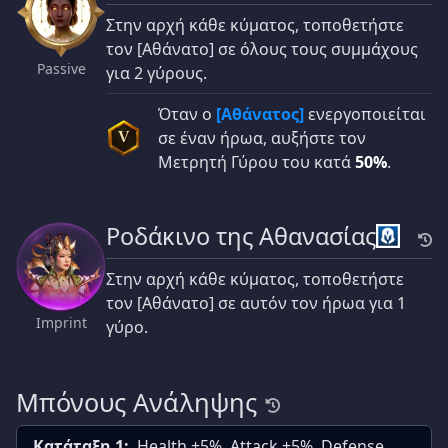
Στην αρχή κάθε κύματος, τοποθετήστε
τον [Αθάνατο] σε όλους τους συμμάχους
Passive
για 2 γύρους.
Όταν ο
[Αθάνατος]
ενεργοποιείται
σε έναν ήρωα, αυξήστε τον
V
Μετρητή Γύρου του κατά
50%
.
Ροδάκινο της Αθανασίας
Στην αρχή κάθε κύματος, τοποθετήστε
τον [Αθάνατο] σε αυτόν τον ήρωα για 1
Imprint
γύρο.
Μπόνους Ανάληψης
Κατάταξη 1:
Health +5%, Attack +5%, Defense