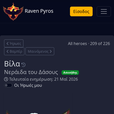
Raven Pyros
Είσοδος
All heroes · 209 of 226
Ήρωες
Βαμπίρ
Μαινόμενος
Βίλα
Νεράιδα του Δάσους
Ασυνήθης
Τελευταία ενημέρωση: 21 Μαΐ 2026
Οι Ήρωές μου