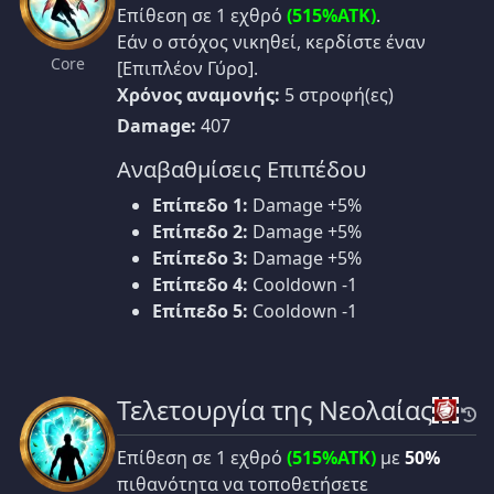
Επίθεση σε 1 εχθρό
(515%ATK)
.
Εάν ο στόχος νικηθεί, κερδίστε έναν
Core
[Επιπλέον Γύρο].
Χρόνος αναμονής:
5 στροφή(ες)
Damage:
407
Αναβαθμίσεις Επιπέδου
Επίπεδο 1:
Damage +5%
Επίπεδο 2:
Damage +5%
Επίπεδο 3:
Damage +5%
Επίπεδο 4:
Cooldown -1
Επίπεδο 5:
Cooldown -1
Τελετουργία της Νεολαίας
Επίθεση σε 1 εχθρό
(515%ATK)
με
50%
πιθανότητα να τοποθετήσετε