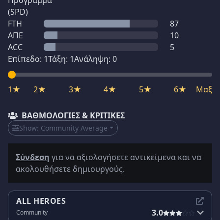
Πρόγραμμα
(SPD)
FTH
87
ΑΠΕ
10
ACC
5
Επίπεδο:
1
Τάξη:
1
Ανάληψη:
0
1★
2★
3★
4★
5★
6★
Μαξ
ΒΑΘΜΟΛΟΓΊΕΣ & ΚΡΙΤΙΚΈΣ
Show:
Community Average
Σύνδεση
για να αξιολογήσετε αντικείμενα και να
ακολουθήσετε δημιουργούς.
ALL HEROES
3.0
Community