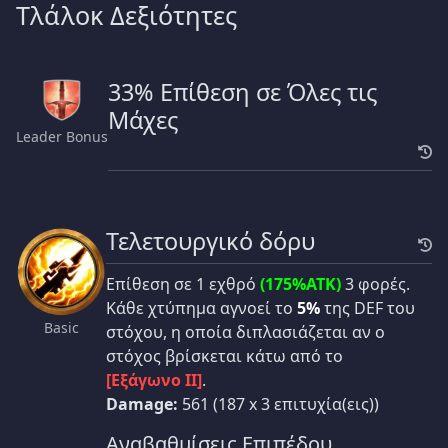
Τλάλοκ Δεξιότητες
33% Επίθεση σε Όλες τις
Μάχες
Leader Bonus
Τελετουργικό δόρυ
Επίθεση σε 1 εχθρό
(175%ATK)
3 φορές.
Κάθε χτύπημα αγνοεί το
5%
της DEF του
Basic
στόχου, η οποία διπλασιάζεται αν ο
στόχος βρίσκεται κάτω από το
[Εξάγωνο II]
.
Damage:
561 (187 x 3 επιτυχία(εις))
Αναβαθμίσεις Επιπέδου