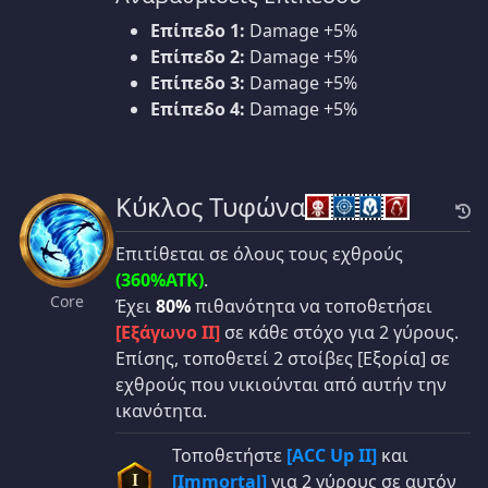
Επίπεδο 1:
Damage +5%
Επίπεδο 2:
Damage +5%
Επίπεδο 3:
Damage +5%
Επίπεδο 4:
Damage +5%
Κύκλος Τυφώνα
Επιτίθεται σε όλους τους εχθρούς
(360%ATK)
.
Core
Έχει
80%
πιθανότητα να τοποθετήσει
[Εξάγωνο II]
σε κάθε στόχο για 2 γύρους.
Επίσης, τοποθετεί 2 στοίβες [Εξορία] σε
εχθρούς που νικιούνται από αυτήν την
ικανότητα.
Τοποθετήστε
[ACC Up II]
και
[Immortal]
για 2 γύρους σε αυτόν
I