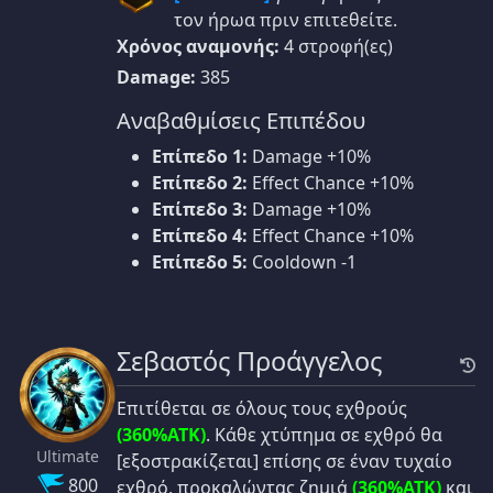
τον ήρωα πριν επιτεθείτε.
Χρόνος αναμονής:
4 στροφή(ες)
Damage:
385
Αναβαθμίσεις Επιπέδου
Επίπεδο 1:
Damage +10%
Επίπεδο 2:
Effect Chance +10%
Επίπεδο 3:
Damage +10%
Επίπεδο 4:
Effect Chance +10%
Επίπεδο 5:
Cooldown -1
Σεβαστός Προάγγελος
Επιτίθεται σε όλους τους εχθρούς
(360%ATK)
. Κάθε χτύπημα σε εχθρό θα
Ultimate
[εξοστρακίζεται] επίσης σε έναν τυχαίο
800
εχθρό, προκαλώντας ζημιά
(360%ATK)
και