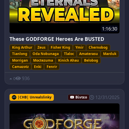
1:16:30
These GODFORGE Heroes Are BUSTED
King Arthur
Zeus
Fisher King
Ymir
Chernobog
Tianlong
Oda Nobunaga
Tlaloc
Amaterasu
Marduk
Morrigan
Moctezuma
Kinich Ahau
Belobog
Camazotz
Enki
Fenrir
936
0
12/31/2025
|CHB| Unrealslinky
Βίντεο