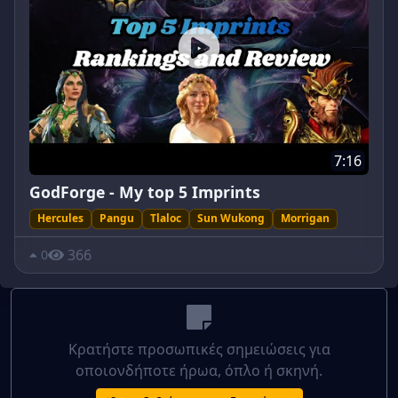
7:16
GodForge - My top 5 Imprints
Hercules
Pangu
Tlaloc
Sun Wukong
Morrigan
366
0
Κρατήστε προσωπικές σημειώσεις για
οποιονδήποτε ήρωα, όπλο ή σκηνή.