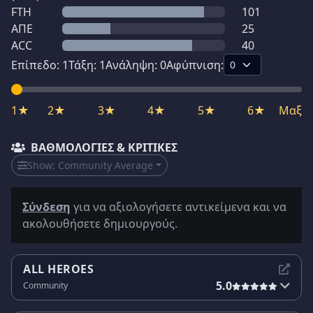
FTH
101
ΑΠΕ
25
ACC
40
Επίπεδο:
1
Τάξη:
1
Ανάληψη:
0
Αφύπνιση:
1★
2★
3★
4★
5★
6★
Μαξ
ΒΑΘΜΟΛΟΓΊΕΣ & ΚΡΙΤΙΚΈΣ
Show:
Community Average
Σύνδεση
για να αξιολογήσετε αντικείμενα και να
ακολουθήσετε δημιουργούς.
ALL HEROES
5.0
Community