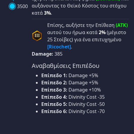
αυξάνοντας το Θεϊκό Κόστος του στόχου
3500
κατά
3%
.
Επίσης, αυξήστε την Επίθεση
(ATK)
αυτού του ήρωα κατά
2%
(μέγιστο
III
25 Στοίβες) για ένα επιτυχημένο
[Ricochet]
.
Damage:
385
Αναβαθμίσεις Επιπέδου
Επίπεδο 1:
Damage +5%
Επίπεδο 2:
Damage +5%
Επίπεδο 3:
Damage +10%
Επίπεδο 4:
Divinity Cost -35
Επίπεδο 5:
Divinity Cost -50
Επίπεδο 6:
Divinity Cost -70