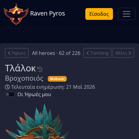
Raven Pyros
Είσοδος
All heroes · 62 of 226
Ήρωες
Tianlong
Βέλες
Τλάλοκ
Βροχοποιός
Μυθικός
Τελευταία ενημέρωση: 21 Μαΐ 2026
Οι Ήρωές μου