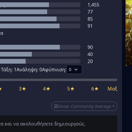
μη
1,455
77
85
91
μα
90
40
20
1
Τάξη:
1
Ανάληψη:
0
Αφύπνιση:
★
3★
4★
5★
6★
Μαξ
Show:
Community Average
να και να ακολουθήσετε δημιουργούς.