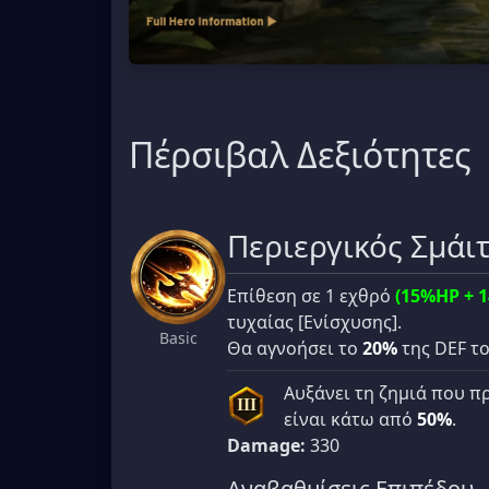
Πέρσιβαλ Δεξιότητες
Περιεργικός Σμάι
Επίθεση σε 1 εχθρό
(15%HP + 
τυχαίας [Ενίσχυσης].
Basic
Θα αγνοήσει το
20%
της DEF το
Αυξάνει τη ζημιά που π
III
είναι κάτω από
50%
.
Damage:
330
Αναβαθμίσεις Επιπέδου