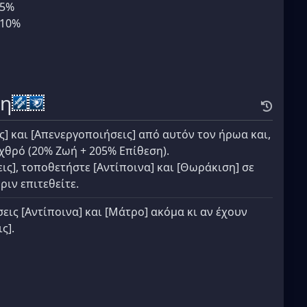
+5%
+10%
ση
ς] και [Απενεργοποιήσεις] από αυτόν τον ήρωα και,
εχθρό (20% Ζωή + 205% Επίθεση).
ς], τοποθετήστε [Αντίποινα] και [Θωράκιση] σε
ριν επιτεθείτε.
εις [Αντίποινα] και [Μάτρο] ακόμα κι αν έχουν
ς].