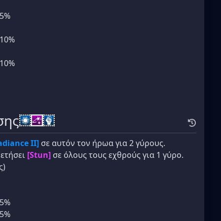
+5%
+10%
+10%
σης
adiance II]
σε αυτόν τον ήρωα για 2 γύρους.
θετήσει
[Stun]
σε όλους τους εχθρούς για 1 γύρο.
ς)
+5%
+5%