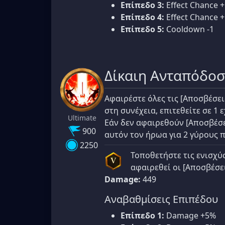
Επίπεδο 3:
Effect Chance 
Επίπεδο 4:
Effect Chance 
Επίπεδο 5:
Cooldown -1
Δίκαιη Ανταπόδο
Αφαιρέστε όλες τις [Αποσβέσει
στη συνέχεια, επιτεθείτε σε 1 
Ultimate
Εάν δεν αφαιρεθούν [Αποσβέσει
900
αυτόν τον ήρωα για 2 γύρους π
2250
Τοποθετήστε τις ενισχύσ
V
αφαιρεθεί οι [Αποσβέσει
Damage:
449
Αναβαθμίσεις Επιπέδου
Επίπεδο 1:
Damage +5%