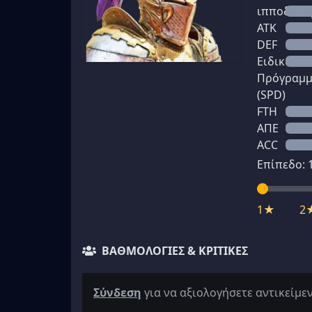
ιπποδύνα
ATK
DEF
Ειδικό
Πρόγραμ
(SPD)
FTH
ΑΠΕ
ACC
Επίπεδο:
1★
2
ΒΑΘΜΟΛΟΓΊΕΣ & ΚΡΙΤΙΚΈΣ
Σύνδεση
για να αξιολογήσετε αντικείμε