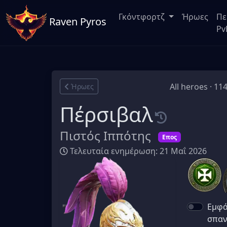
Γκόντφορτζ
Ήρωες
Πε
Raven Pyros
Pv
All heroes · 11
Ήρωες
Πέρσιβαλ
Πιστός Ιππότης
Επος
Τελευταία ενημέρωση: 21 Μαΐ 2026
Εμφά
σπαν