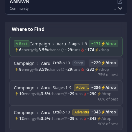
ANNWN
-
Community
-
Where to Find
Campaign
Aaru
Stages 1–9
~171⚡/drop
Story
Best
6
energy
3.5%
chance
~
29
runs
~
174
⚡/drop
Campaign
Aaru
Στάδιο 10
~229⚡/drop
Story
8
energy
3.5%
chance
~
29
runs
~
232
⚡/drop
75% of best
Campaign
Aaru
Stages 1–9
~286⚡/drop
Adventure
10
energy
3.5%
chance
~
29
runs
~
290
⚡/drop
60% of best
Campaign
Aaru
Στάδιο 10
~343⚡/drop
Adventure
12
energy
3.5%
chance
~
29
runs
~
348
⚡/drop
50% of best