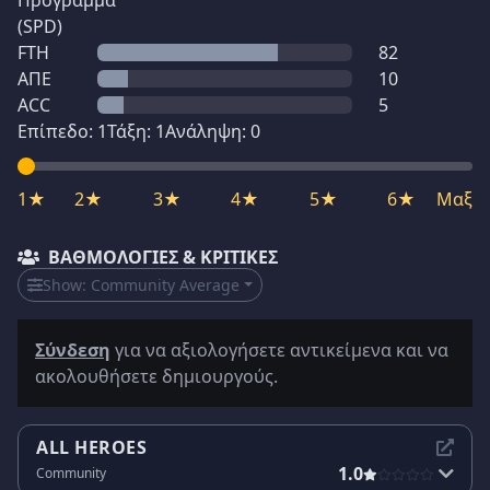
Πρόγραμμα
(SPD)
FTH
82
ΑΠΕ
10
ACC
5
Επίπεδο:
1
Τάξη:
1
Ανάληψη:
0
1★
2★
3★
4★
5★
6★
Μαξ
ΒΑΘΜΟΛΟΓΊΕΣ & ΚΡΙΤΙΚΈΣ
Show:
Community Average
Σύνδεση
για να αξιολογήσετε αντικείμενα και να
ακολουθήσετε δημιουργούς.
ALL HEROES
1.0
Community