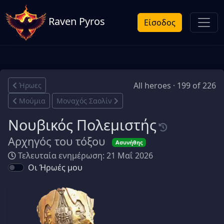
Raven Pyros
Είσοδος
All heroes · 199 of 226
Ήρωες
Μούμια
Μοναχός Σαολίν
Νουβικός Πολεμιστής
Αρχηγός του τόξου
Ασυνήθης
Τελευταία ενημέρωση: 21 Μαΐ 2026
Οι Ήρωές μου