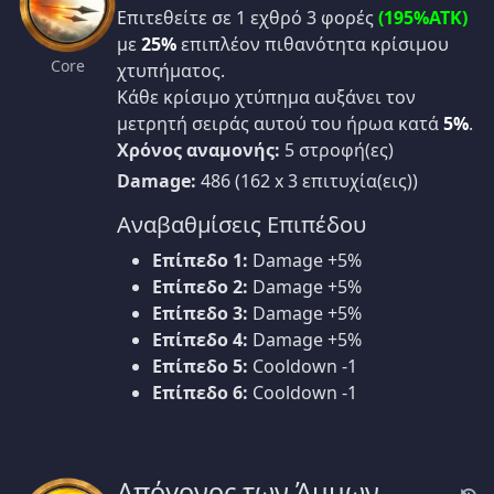
Επιτεθείτε σε 1 εχθρό 3 φορές
(195%ATK)
με
25%
επιπλέον πιθανότητα κρίσιμου
Core
χτυπήματος.
Κάθε κρίσιμο χτύπημα αυξάνει τον
μετρητή σειράς αυτού του ήρωα κατά
5%
.
Χρόνος αναμονής:
5 στροφή(ες)
Damage:
486 (162 x 3 επιτυχία(εις))
Αναβαθμίσεις Επιπέδου
Επίπεδο 1:
Damage +5%
Επίπεδο 2:
Damage +5%
Επίπεδο 3:
Damage +5%
Επίπεδο 4:
Damage +5%
Επίπεδο 5:
Cooldown -1
Επίπεδο 6:
Cooldown -1
Απόγονος των Άμμων