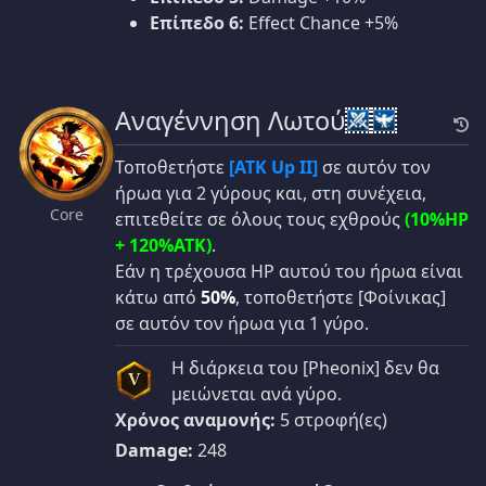
Επίπεδο 6:
Effect Chance +5%
Αναγέννηση Λωτού
Τοποθετήστε
[ATK Up II]
σε αυτόν τον
ήρωα για 2 γύρους και, στη συνέχεια,
Core
επιτεθείτε σε όλους τους εχθρούς
(10%HP
+ 120%ATK)
.
Εάν η τρέχουσα HP αυτού του ήρωα είναι
κάτω από
50%
, τοποθετήστε [Φοίνικας]
σε αυτόν τον ήρωα για 1 γύρο.
Η διάρκεια του [Pheonix] δεν θα
V
μειώνεται ανά γύρο.
Χρόνος αναμονής:
5 στροφή(ες)
Damage:
248