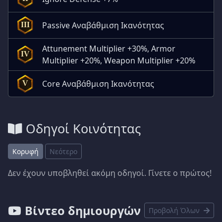
Passive Αναβάθμιση Ικανότητας
III
Attunement Multiplier +30%, Armor
IV
Multiplier +20%, Weapon Multiplier +20%
Core Αναβάθμιση Ικανότητας
V
Οδηγοί Κοινότητας
Κορυφή
Νεότερο
Δεν έχουν υποβληθεί ακόμη οδηγοί. Γίνετε ο πρώτος!
Βίντεο δημιουργών
Προβολή Όλων