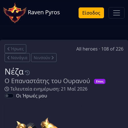
Raven Pyros
Είσοδος
All heroes · 108 of 226
Ήρωες
Νανάγια
Νινσούν
Νέζα
Ο Επαναστάτης του Ουρανού
Επος
Τελευταία ενημέρωση: 21 Μαΐ 2026
Οι Ήρωές μου