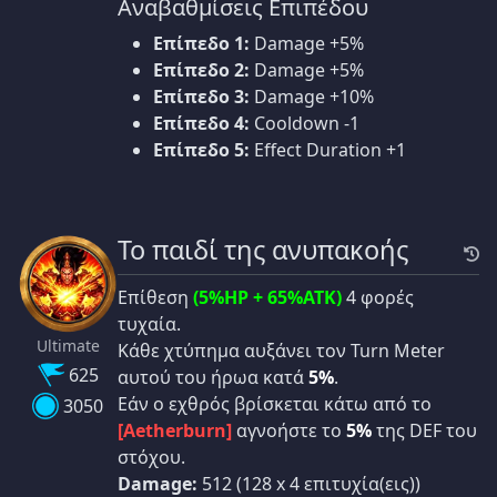
Αναβαθμίσεις Επιπέδου
Επίπεδο 1:
Damage +5%
Επίπεδο 2:
Damage +5%
Επίπεδο 3:
Damage +10%
Επίπεδο 4:
Cooldown -1
Επίπεδο 5:
Effect Duration +1
Το παιδί της ανυπακοής
Επίθεση
(5%HP + 65%ATK)
4 φορές
τυχαία.
Ultimate
Κάθε χτύπημα αυξάνει τον Turn Meter
625
αυτού του ήρωα κατά
5%
.
Εάν ο εχθρός βρίσκεται κάτω από το
3050
[Aetherburn]
αγνοήστε το
5%
της DEF του
στόχου.
Damage:
512 (128 x 4 επιτυχία(εις))