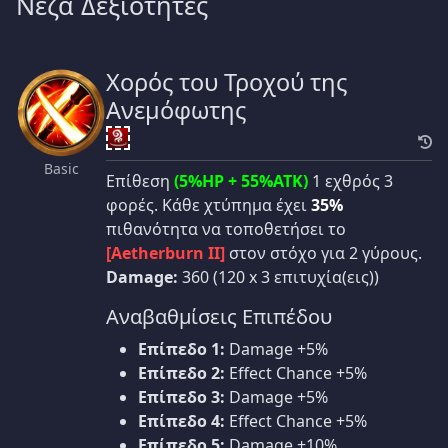
Νέζα Δεξιότητες
Χορός του Τροχού της
Ανεμόφωτης
Basic
Επίθεση
(5%HP + 55%ATK)
1 εχθρός 3
φορές. Κάθε χτύπημα έχει
35%
πιθανότητα να τοποθετήσει το
[Aetherburn II]
στον στόχο για 2 γύρους.
Damage:
360 (120 x 3 επιτυχία(εις))
Αναβαθμίσεις Επιπέδου
Επίπεδο 1:
Damage +5%
Επίπεδο 2:
Effect Chance +5%
Επίπεδο 3:
Damage +5%
Επίπεδο 4:
Effect Chance +5%
Επίπεδο 5:
Damage +10%