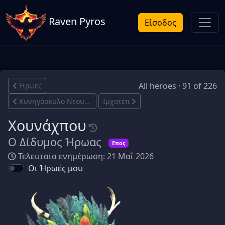
Raven Pyros
Είσοδος
All heroes · 91 of 226
Ήρωες
Κυνηγόσκυλο Ντουάτ
Ιμχοτέπ
Χουνάχπου
Ο Δίδυμος Ήρωας
Επος
Τελευταία ενημέρωση: 21 Μαΐ 2026
Οι Ήρωές μου