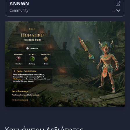
ANNWN
-
Community
-
Χουνάχπου Δεξιότητες