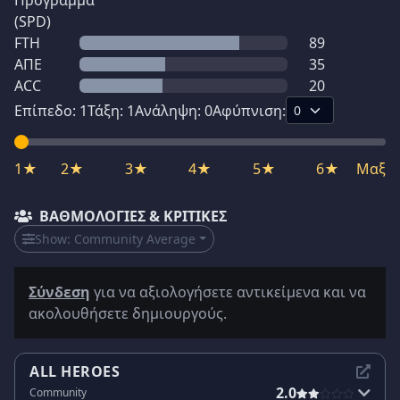
Πρόγραμμα
(SPD)
FTH
89
ΑΠΕ
35
ACC
20
Επίπεδο:
1
Τάξη:
1
Ανάληψη:
0
Αφύπνιση:
1★
2★
3★
4★
5★
6★
Μαξ
ΒΑΘΜΟΛΟΓΊΕΣ & ΚΡΙΤΙΚΈΣ
Show:
Community Average
Σύνδεση
για να αξιολογήσετε αντικείμενα και να
ακολουθήσετε δημιουργούς.
ALL HEROES
2.0
Community