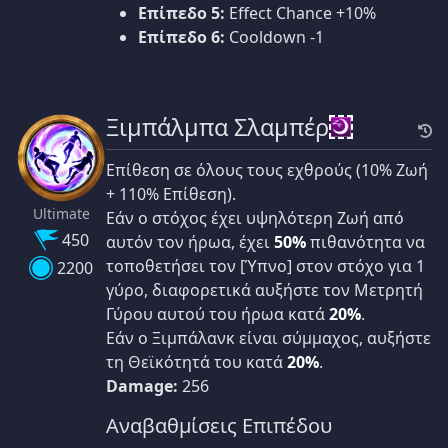
Επίπεδο 5:
Effect Chance +10%
Επίπεδο 6:
Cooldown -1
Ξιμπάλμπα Σλαμπέρ
Επίθεση σε όλους τους εχθρούς (10% Ζωή
+ 110% Επίθεση).
Ultimate
Εάν ο στόχος έχει υψηλότερη Ζωή από
450
αυτόν τον ήρωα, έχει
50%
πιθανότητα να
τοποθετήσει τον [Ύπνο] στον στόχο για 1
2200
γύρο, διαφορετικά αυξήστε τον Μετρητή
Γύρου αυτού του ήρωα κατά
20%
.
Εάν ο Ξιμπάλανκ είναι σύμμαχος, αυξήστε
τη Θεϊκότητά του κατά
20%
.
Damage:
256
Αναβαθμίσεις Επιπέδου