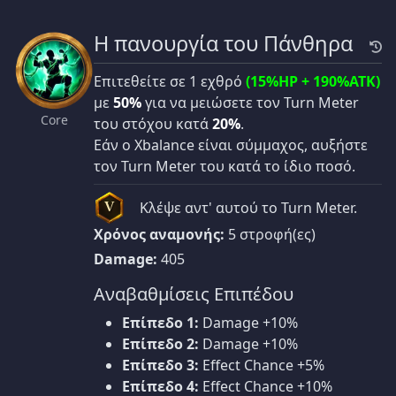
Η πανουργία του Πάνθηρα
Επιτεθείτε σε 1 εχθρό
(15%HP + 190%ATK)
με
50%
για να μειώσετε τον Turn Meter
Core
του στόχου κατά
20%
.
Εάν ο Xbalance είναι σύμμαχος, αυξήστε
τον Turn Meter του κατά το ίδιο ποσό.
Κλέψε αντ' αυτού το Turn Meter.
V
Χρόνος αναμονής:
5 στροφή(ες)
Damage:
405
Αναβαθμίσεις Επιπέδου
Επίπεδο 1:
Damage +10%
Επίπεδο 2:
Damage +10%
Επίπεδο 3:
Effect Chance +5%
Επίπεδο 4:
Effect Chance +10%