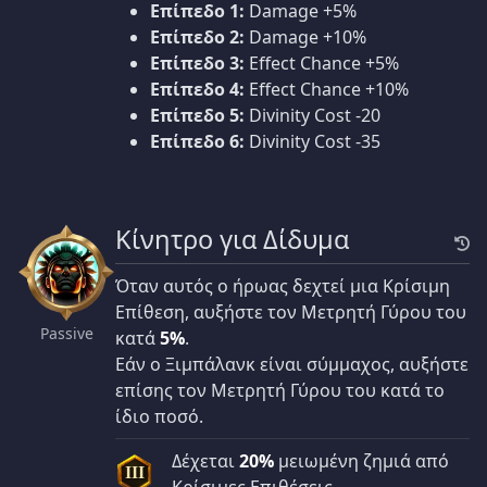
Επίπεδο 1:
Damage +5%
Επίπεδο 2:
Damage +10%
Επίπεδο 3:
Effect Chance +5%
Επίπεδο 4:
Effect Chance +10%
Επίπεδο 5:
Divinity Cost -20
Επίπεδο 6:
Divinity Cost -35
Κίνητρο για Δίδυμα
Όταν αυτός ο ήρωας δεχτεί μια Κρίσιμη
Επίθεση, αυξήστε τον Μετρητή Γύρου του
Passive
κατά
5%
.
Εάν ο Ξιμπάλανκ είναι σύμμαχος, αυξήστε
επίσης τον Μετρητή Γύρου του κατά το
ίδιο ποσό.
Δέχεται
20%
μειωμένη ζημιά από
III