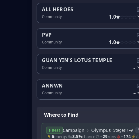
ALL HEROES
1.0
Community
PVP
1.0
Community
GUAN YIN'S LOTUS TEMPLE
-
Community
-
ANNWN
-
Community
-
Where to Find
Campaign
Olympus
Stages 1–9
Best
6
energy
3.5%
chance
~
29
runs
~
174
⚡/d