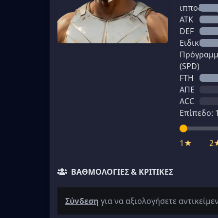
ιπποδύνα
ATK
DEF
Ειδικό
Πρόγραμ
(SPD)
FTH
ΑΠΕ
ACC
Επίπεδο:
1★
2
ΒΑΘΜΟΛΟΓΊΕΣ & ΚΡΙΤΙΚΈΣ
Σύνδεση
για να αξιολογήσετε αντικείμε