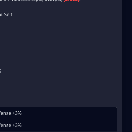
ι Self
5
efense +3%
efense +3%