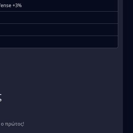
efense +3%
ς
 ο πρώτος!