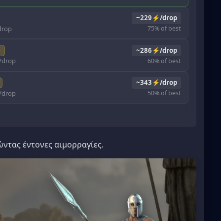
~229⚡/drop
rop
75% of best
~286⚡/drop
e
drop
60% of best
~343⚡/drop
drop
50% of best
ντας έντονες αιμορραγίες.