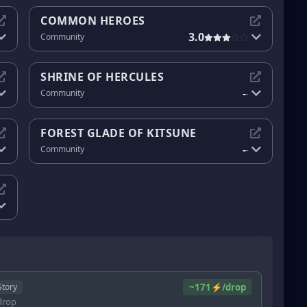
COMMON HEROES
3.0
Community
SHRINE OF HERCULES
-
Community
-
FOREST GLADE OF KITSUNE
-
Community
-
~171⚡/drop
Story
rop