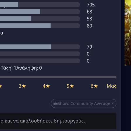
μη
705
68
53
80
μα
79
0
0
1
Τάξη:
1
Ανάληψη:
0
★
3★
4★
5★
6★
Μαξ
Show:
Community Average
να και να ακολουθήσετε δημιουργούς.