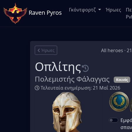
Γκόντφορτζ
Ήρωες
Πε
Raven Pyros
Pv
All heroes · 2
Ήρωες
Οπλίτης
Πολεμιστής Φάλαγγας
Κοινός
Τελευταία ενημέρωση: 21 Μαΐ 2026
Εμφά
σπαν