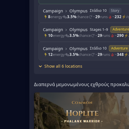
Campaign
Olympus
Στάδιο 10
Story
8
energy
3.5%
chance
~
29
runs
~
232
⚡/d
Campaign
Olympus
Stages 1–9
Adventur
10
energy
3.5%
chance
~
29
runs
~
290
⚡/
Campaign
Olympus
Στάδιο 10
Adventure
12
energy
3.5%
chance
~
29
runs
~
348
⚡/
Show all 6 locations
Διαπερνά μεμονωμένους εχθρούς προκαλώ