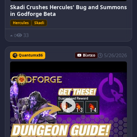
Skadi Crushes Hercules' Bug and Summons
in Godforge Beta
Hercules
Skadi
33
0
5/26/2026
Quantumx86
Βίντεο