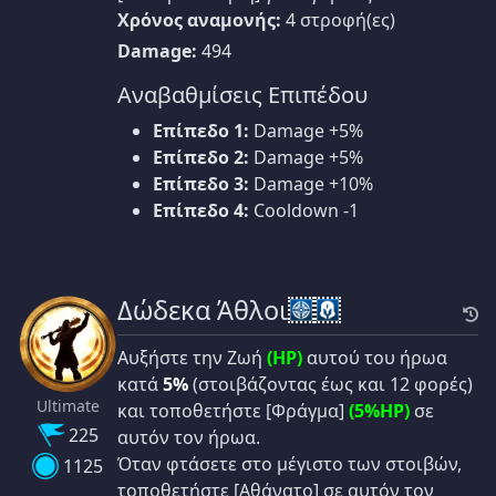
Χρόνος αναμονής:
4 στροφή(ες)
Damage:
494
Αναβαθμίσεις Επιπέδου
Επίπεδο 1:
Damage +5%
Επίπεδο 2:
Damage +5%
Επίπεδο 3:
Damage +10%
Επίπεδο 4:
Cooldown -1
Δώδεκα Άθλοι
Αυξήστε την Ζωή
(HP)
αυτού του ήρωα
κατά
5%
(στοιβάζοντας έως και 12 φορές)
Ultimate
και τοποθετήστε [Φράγμα]
(5%HP)
σε
225
αυτόν τον ήρωα.
Όταν φτάσετε στο μέγιστο των στοιβών,
1125
τοποθετήστε [Αθάνατο] σε αυτόν τον