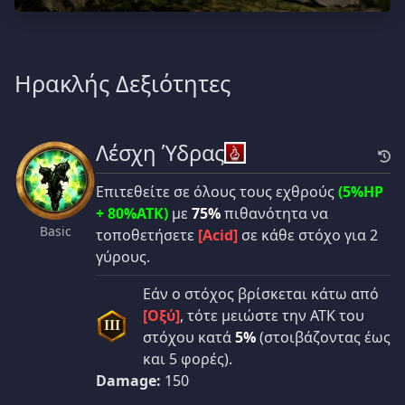
Ηρακλής Δεξιότητες
Λέσχη Ύδρας
Επιτεθείτε σε όλους τους εχθρούς
(5%HP
+ 80%ATK)
με
75%
πιθανότητα να
Basic
τοποθετήσετε
[Acid]
σε κάθε στόχο για 2
γύρους.
Εάν ο στόχος βρίσκεται κάτω από
[Οξύ]
, τότε μειώστε την ATK του
III
στόχου κατά
5%
(στοιβάζοντας έως
και 5 φορές).
Damage:
150