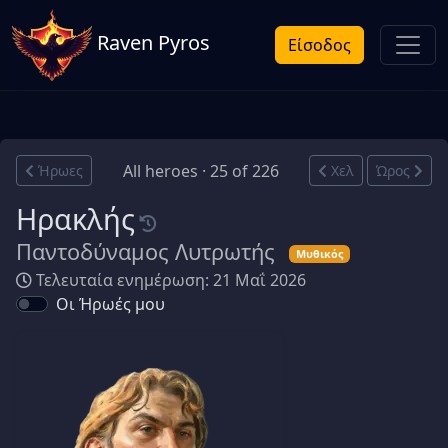
Raven Pyros
Είσοδος
All heroes · 25 of 226
Ήρωες
Χελ
Ώρος
Ηρακλής
Παντοδύναμος Λυτρωτής
Μυθικός
Τελευταία ενημέρωση: 21 Μαΐ 2026
Οι Ήρωές μου