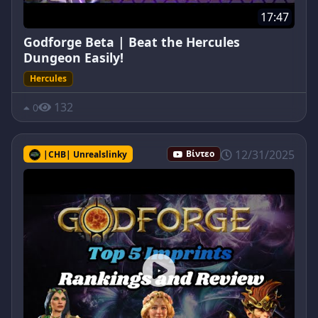
17:47
Godforge Beta | Beat the Hercules
Dungeon Easily!
Hercules
132
0
12/31/2025
|CHB| Unrealslinky
Βίντεο