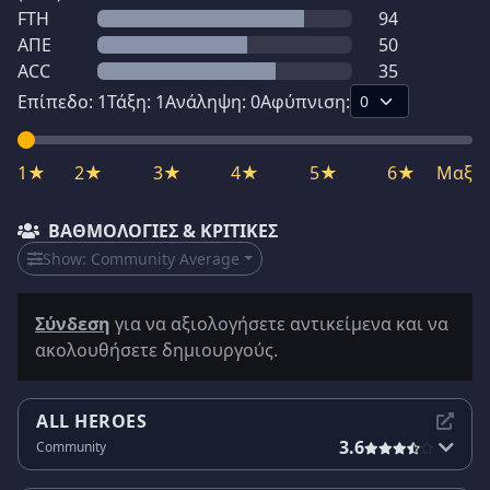
FTH
94
ΑΠΕ
50
ACC
35
Επίπεδο:
1
Τάξη:
1
Ανάληψη:
0
Αφύπνιση:
1★
2★
3★
4★
5★
6★
Μαξ
ΒΑΘΜΟΛΟΓΊΕΣ & ΚΡΙΤΙΚΈΣ
Show:
Community Average
Σύνδεση
για να αξιολογήσετε αντικείμενα και να
ακολουθήσετε δημιουργούς.
ALL HEROES
3.6
Community