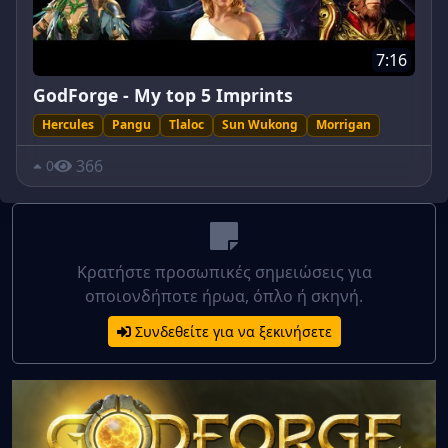
7:16
GodForge - My top 5 Imprints
Hercules
Pangu
Tlaloc
Sun Wukong
Morrigan
366
0
Κρατήστε προσωπικές σημειώσεις για
οποιονδήποτε ήρωα, όπλο ή σκηνή.
Συνδεθείτε για να ξεκινήσετε