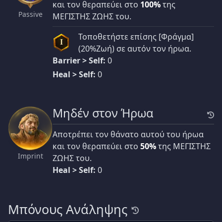
και τον θεραπεύει στο
100%
της
Passive
ΜΕΓΙΣΤΗΣ ΖΩΗΣ του.
Τοποθετήστε επίσης [Φράγμα]
I
(20%Ζωή) σε αυτόν τον ήρωα.
Barrier > Self:
0
Heal > Self:
0
Μηδέν στον Ήρωα
Αποτρέπει τον θάνατο αυτού του ήρωα
και τον θεραπεύει στο
50%
της ΜΕΓΙΣΤΗΣ
Imprint
ΖΩΗΣ του.
Heal > Self:
0
Μπόνους Ανάληψης