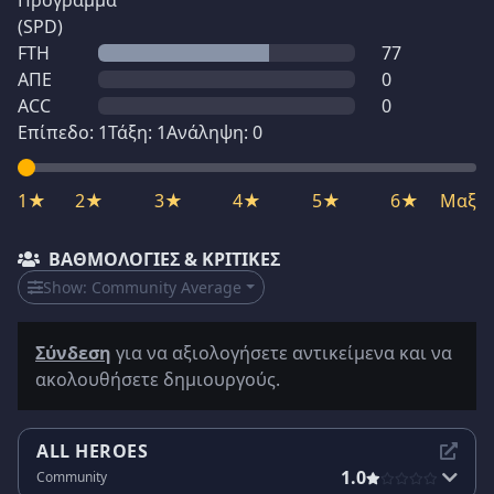
Πρόγραμμα
(SPD)
FTH
77
ΑΠΕ
0
ACC
0
Επίπεδο:
1
Τάξη:
1
Ανάληψη:
0
1★
2★
3★
4★
5★
6★
Μαξ
ΒΑΘΜΟΛΟΓΊΕΣ & ΚΡΙΤΙΚΈΣ
Show:
Community Average
Σύνδεση
για να αξιολογήσετε αντικείμενα και να
ακολουθήσετε δημιουργούς.
ALL HEROES
1.0
Community