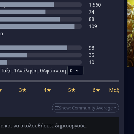
μη
1,560
74
88
109
μα
98
35
10
1
Τάξη:
1
Ανάληψη:
0
Αφύπνιση:
★
3★
4★
5★
6★
Μαξ
Show:
Community Average
να και να ακολουθήσετε δημιουργούς.