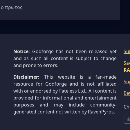
 ο πρώτος!
Notice:
Godforge has not been released yet
Su
and as such all content is subject to change
Sa
and prone to errors.
RA
Disclaimer:
This website is a fan-made
Su
resource for Godforge and is not affiliated
with or endorsed by Fateless Ltd.. All content is
Be
provided for informational and entertainment
purposes and may include community-
Ch
generated content not written by RavenPyros.