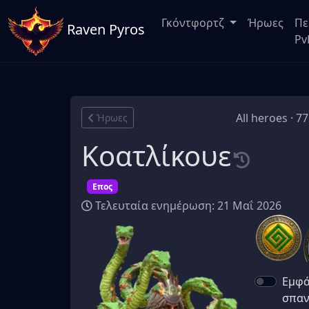
Γκόντφορτζ
Ήρωες
Πε
Raven Pyros
Pv
All heroes · 7
Ήρωες
Κοατλίκουε
Επος
Τελευταία ενημέρωση: 21 Μαΐ 2026
Εμφά
σπαν