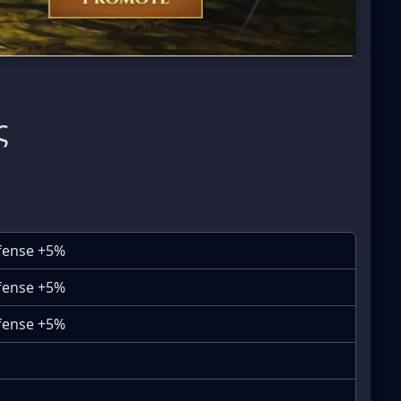
ς
efense +5%
efense +5%
efense +5%