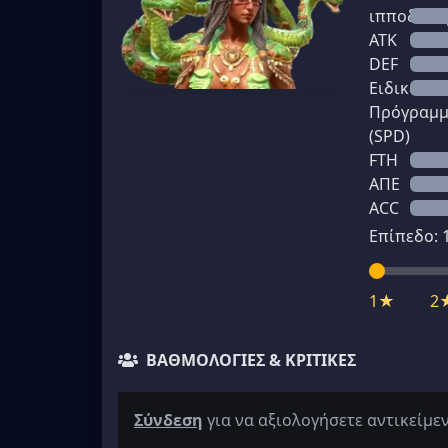
ιπποδύνα
ATK
DEF
Ειδικό
Πρόγραμ
(SPD)
FTH
ΑΠΕ
ACC
Επίπεδο:
1★
2
ΒΑΘΜΟΛΟΓΊΕΣ & ΚΡΙΤΙΚΈΣ
Σύνδεση
για να αξιολογήσετε αντικείμε