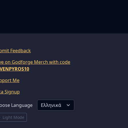
bmit Feedback
ve on Godforge Merch with code
VENPYROS10
pport Me
ta Signup
oose Language
Light Mode