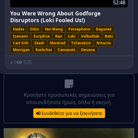
52:48
You Were Wrong About Godforge
Disruptors (Loki Fooled Us!)
Hades
Odin
Yan Wang
Persephone
Dagonet
Izanami
Eurydice
Ran
Loki
Volkodlak
Babi
Cait Sith
Skadi
Mordred
Tzilacatzin
Nitocris
Morrigan
Koshchei
Camazotz
Devana
535
0
Κρατήστε προσωπικές σημειώσεις για
οποιονδήποτε ήρωα, όπλο ή σκηνή.
Συνδεθείτε για να ξεκινήσετε