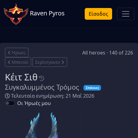
Raven Pyros
Είσοδος
All heroes · 140 of 226
Ήρωες
Μπενού
Σερίντγουεν
Κέιτ Σιθ
Συγκαλυμμένος Τρόμος
Σπάνιος
Τελευταία ενημέρωση: 21 Μαΐ 2026
Οι Ήρωές μου