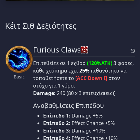
Κέιτ Σιθ Δεξιότητες
Furious Claws
Επιτεθείτε σε 1 εχθρό
(120%ATK)
3 φορές,
κάθε χτύπημα έχει
25%
πιθανότητα να
Basic
τοποθετήσετε το
[ACC Down I]
στον
στόχο για 1 γύρο.
Damage:
240 (80 x 3 επιτυχία(εις))
Αναβαθμίσεις Επιπέδου
Επίπεδο 1:
Damage +5%
Επίπεδο 2:
Effect Chance +5%
Επίπεδο 3:
Damage +10%
Επίπεδο 4:
Effect Chance +10%