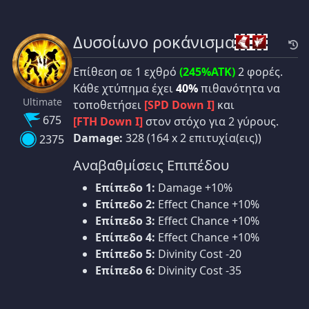
Δυσοίωνο ροκάνισμα
Επίθεση σε 1 εχθρό
(245%ATK)
2 φορές.
Κάθε χτύπημα έχει
40%
πιθανότητα να
Ultimate
τοποθετήσει
[SPD Down I]
και
675
[FTH Down I]
στον στόχο για 2 γύρους.
Damage:
328 (164 x 2 επιτυχία(εις))
2375
Αναβαθμίσεις Επιπέδου
Επίπεδο 1:
Damage +10%
Επίπεδο 2:
Effect Chance +10%
Επίπεδο 3:
Effect Chance +10%
Επίπεδο 4:
Effect Chance +10%
Επίπεδο 5:
Divinity Cost -20
Επίπεδο 6:
Divinity Cost -35