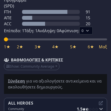
Πρόγραμμα
(SPD)
FTH
91
ΑΠΕ
15
ACC
20
Επίπεδο:
1
Τάξη:
1
Ανάληψη:
0
Αφύπνιση:
1★
2★
3★
4★
5★
6★
Μαξ
ΒΑΘΜΟΛΟΓΊΕΣ & ΚΡΙΤΙΚΈΣ
Show:
Community Average
Σύνδεση
για να αξιολογήσετε αντικείμενα και να
ακολουθήσετε δημιουργούς.
ALL HEROES
1.5
Community